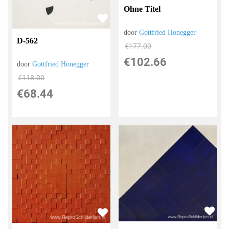
Ohne Titel
door
Gottfried Honegger
D-562
€
177.00
€
102.66
door
Gottfried Honegger
€
118.00
€
68.44