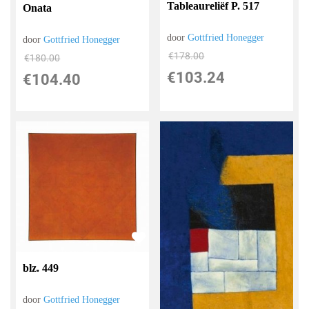
Tableaureliëf P. 517
Onata
door
Gottfried Honegger
door
Gottfried Honegger
€
178.00
€
180.00
€
103.24
€
104.40
blz. 449
door
Gottfried Honegger