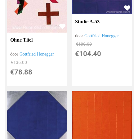
Studie A-53
door
Gottfried Honegger
Ohne Titel
€
180.00
€
104.40
door
Gottfried Honegger
€
136.00
€
78.88