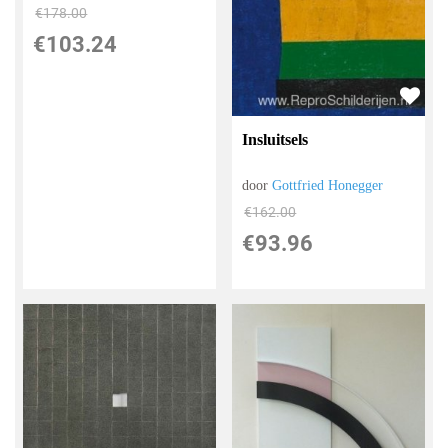
€
178.00
€
103.24
Insluitsels
door
Gottfried Honegger
€
162.00
€
93.96