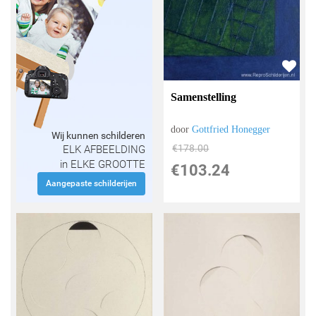
Samenstelling
door
Gottfried Honegger
Wij kunnen schilderen
€
178.00
ELK AFBEELDING
in ELKE GROOTTE
€
103.24
Aangepaste schilderijen