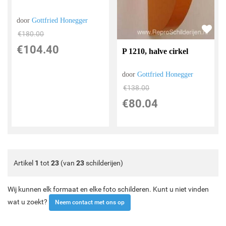
door
Gottfried Honegger
€
180.00
€
104.40
P 1210, halve cirkel
door
Gottfried Honegger
€
138.00
€
80.04
Artikel
1
tot
23
(van
23
schilderijen)
Wij kunnen elk formaat en elke foto schilderen. Kunt u niet vinden
wat u zoekt?
Neem contact met ons op