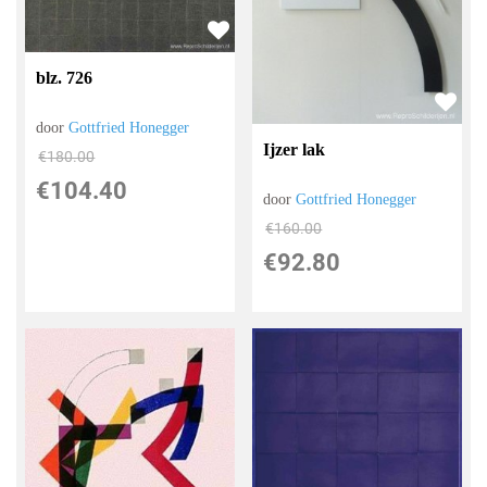
blz. 726
door
Gottfried Honegger
Ijzer lak
€
180.00
€
104.40
door
Gottfried Honegger
€
160.00
€
92.80