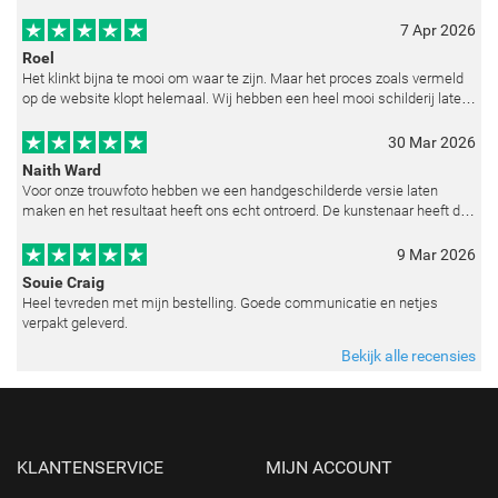
7 Apr 2026
Roel
Het klinkt bijna te mooi om waar te zijn. Maar het proces zoals vermeld
op de website klopt helemaal. Wij hebben een heel mooi schilderij laten
reproduceren op basis van toegestuurde foto's. De communicatie i
30 Mar 2026
Naith Ward
Voor onze trouwfoto hebben we een handgeschilderde versie laten
maken en het resultaat heeft ons echt ontroerd. De kunstenaar heeft de
emoties perfect weten vast te leggen en zelfs kleine details zoals de lic
9 Mar 2026
Souie Craig
Heel tevreden met mijn bestelling. Goede communicatie en netjes
verpakt geleverd.
Bekijk alle recensies
KLANTENSERVICE
MIJN ACCOUNT