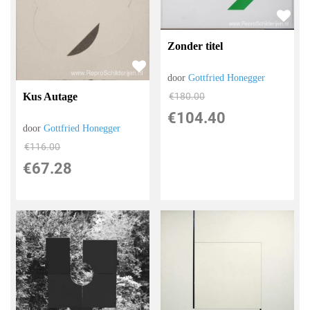
Zonder titel
door
Gottfried Honegger
Kus Autage
€
180.00
€
104.40
door
Gottfried Honegger
€
116.00
€
67.28