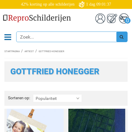
42% korting op alle schilderijen
1
dag
09:01:36
0
STARTPAGINA
ARTIEST
GOTTFRIED HONEGGER
GOTTFRIED HONEGGER
Sorteren
Sorteren op:
Populariteit
op: