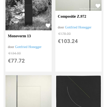
Compositie Z.972
door
Gottfried Honegger
€
178.00
Monovorm 13
€
103.24
door
Gottfried Honegger
€
134.00
€
77.72