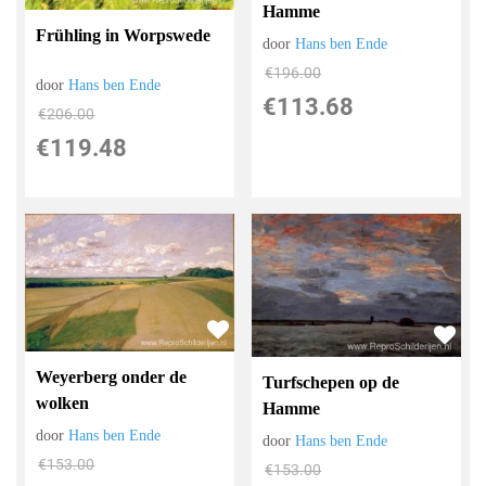
Hamme
Frühling in Worpswede
door
Hans ben Ende
€
196.00
door
Hans ben Ende
€
113.68
€
206.00
€
119.48
Weyerberg onder de
Turfschepen op de
wolken
Hamme
door
Hans ben Ende
door
Hans ben Ende
€
153.00
€
153.00