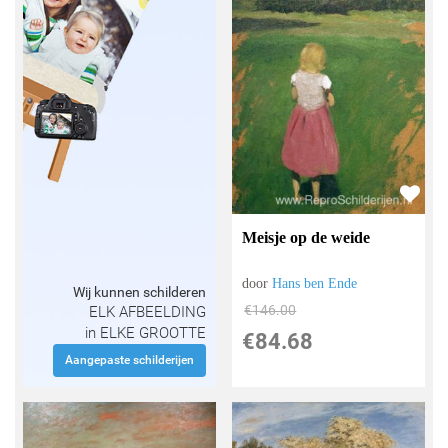
Meisje op de weide
door
Hans ben Ende
Wij kunnen schilderen
€
146.00
ELK AFBEELDING
in ELKE GROOTTE
€
84.68
Aangepaste schilderijen