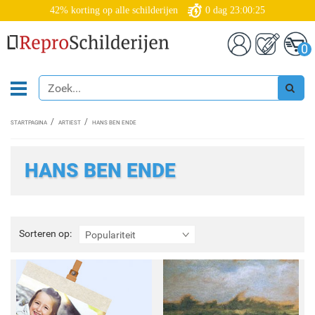
42% korting op alle schilderijen
0
dag
23:00:24
0
STARTPAGINA
ARTIEST
HANS BEN ENDE
HANS BEN ENDE
Sorteren
Sorteren op:
Populariteit
op: