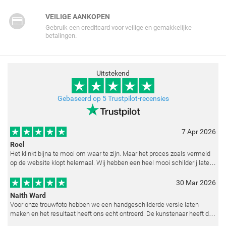
VEILIGE AANKOPEN
Gebruik een creditcard voor veilige en gemakkelijke
betalingen.
Uitstekend
Gebaseerd op 5 Trustpilot-recensies
7 Apr 2026
Roel
Het klinkt bijna te mooi om waar te zijn. Maar het proces zoals vermeld
op de website klopt helemaal. Wij hebben een heel mooi schilderij laten
reproduceren op basis van toegestuurde foto's. De communicatie i
30 Mar 2026
Naith Ward
Voor onze trouwfoto hebben we een handgeschilderde versie laten
maken en het resultaat heeft ons echt ontroerd. De kunstenaar heeft de
emoties perfect weten vast te leggen en zelfs kleine details zoals de lic