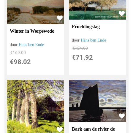
Fruehlingstag
Winter in Worpswede
door
Hans ben Ende
door
Hans ben Ende
€
124.00
€
169.00
€
71.92
€
98.02
Bark aan de rivier de