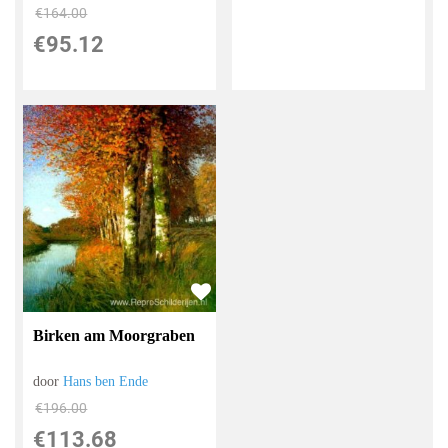
€
164.00
€
95.12
Birken am Moorgraben
door
Hans ben Ende
€
196.00
€
113.68