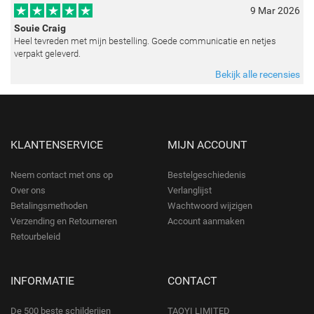
9 Mar 2026
Souie Craig
Heel tevreden met mijn bestelling. Goede communicatie en netjes
verpakt geleverd.
Bekijk alle recensies
KLANTENSERVICE
MIJN ACCOUNT
Neem contact met ons op
Bestelgeschiedenis
Over ons
Verlanglijst
Betalingsmethoden
Wachtwoord wijzigen
Verzending en Retourneren
Account aanmaken
Retourbeleid
INFORMATIE
CONTACT
De 500 beste schilderijen
TAOYI LIMITED