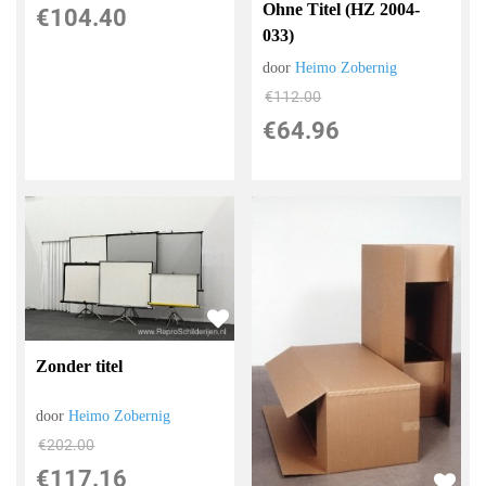
Ohne Titel (HZ 2004-
€
104.40
033)
door
Heimo Zobernig
€
112.00
€
64.96
Zonder titel
door
Heimo Zobernig
€
202.00
€
117.16