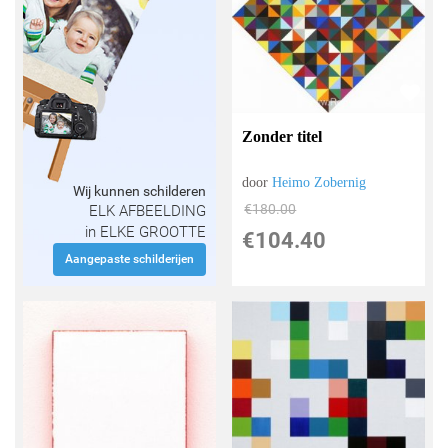
Zonder titel
door
Heimo Zobernig
Wij kunnen schilderen
€
180.00
ELK AFBEELDING
in ELKE GROOTTE
€
104.40
Aangepaste schilderijen