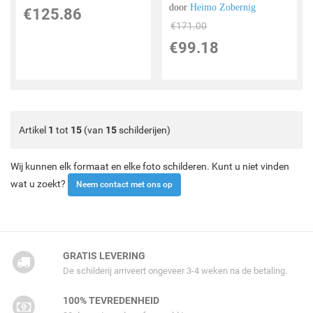
door
Heimo Zobernig
€
125.86
€
171.00
€
99.18
Artikel
1
tot
15
(van
15
schilderijen)
Wij kunnen elk formaat en elke foto schilderen. Kunt u niet vinden
wat u zoekt?
Neem contact met ons op
GRATIS LEVERING
De schilderij arriveert ongeveer 3-4 weken na de betaling.
100% TEVREDENHEID