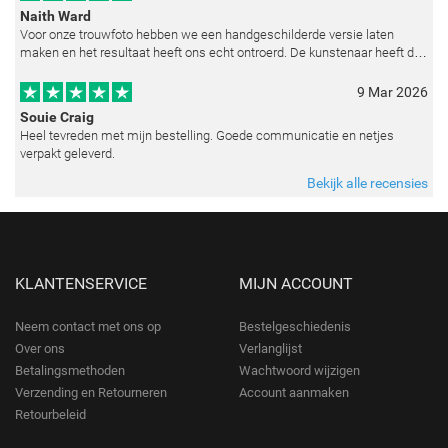
Naith Ward
Voor onze trouwfoto hebben we een handgeschilderde versie laten
maken en het resultaat heeft ons echt ontroerd. De kunstenaar heeft de
emoties perfect weten vast te leggen en zelfs kleine details zoals de lic
9 Mar 2026
Souie Craig
Heel tevreden met mijn bestelling. Goede communicatie en netjes
verpakt geleverd.
Bekijk alle recensies
KLANTENSERVICE
MIJN ACCOUNT
Neem contact met ons op
Bestelgeschiedenis
Over ons
Verlanglijst
Betalingsmethoden
Wachtwoord wijzigen
Verzending en Retourneren
Account aanmaken
Retourbeleid