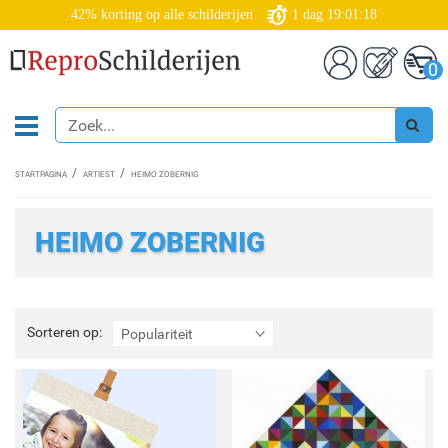
42% korting op alle schilderijen
1
dag
19:01:17
0
STARTPAGINA
ARTIEST
HEIMO ZOBERNIG
HEIMO ZOBERNIG
Sorteren
Sorteren op:
Populariteit
op: