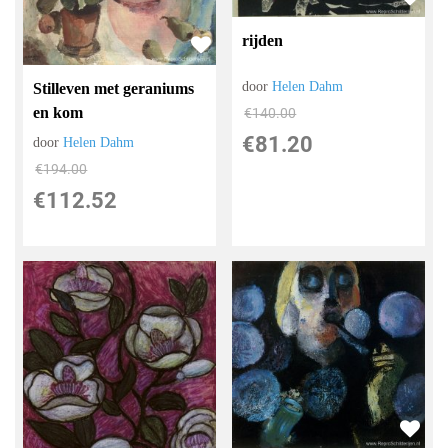
rijden
door
Helen Dahm
Stilleven met geraniums
en kom
€
140.00
€
81.20
door
Helen Dahm
€
194.00
€
112.52