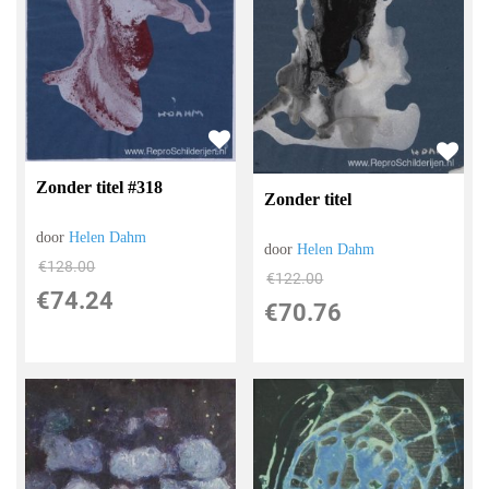
Zonder titel #318
Zonder titel
door
Helen Dahm
door
Helen Dahm
€
128.00
€
122.00
€
74.24
€
70.76