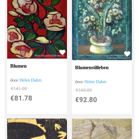
Blumen
Blumenstilleben
door
Helen Dahm
door
Helen Dahm
€
141.00
€
160.00
€
81.78
€
92.80