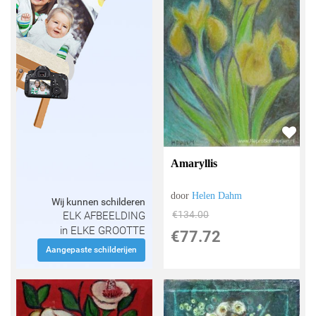
Amaryllis
door
Helen Dahm
Wij kunnen schilderen
€
134.00
ELK AFBEELDING
in ELKE GROOTTE
€
77.72
Aangepaste schilderijen