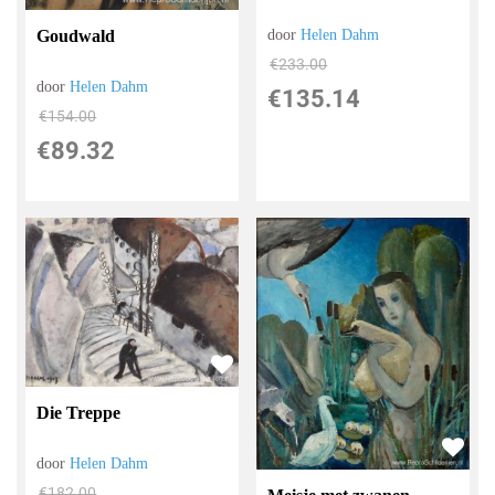
Goudwald
door
Helen Dahm
€
233.00
door
Helen Dahm
€
135.14
€
154.00
€
89.32
Die Treppe
door
Helen Dahm
€
182.00