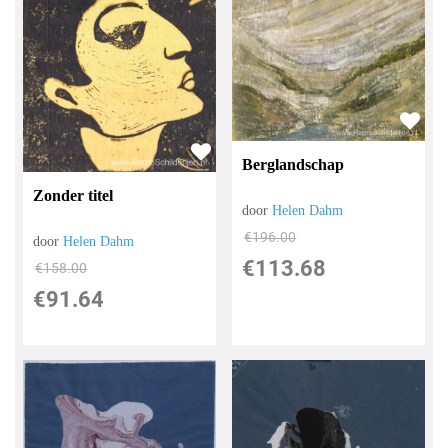
Berglandschap
Zonder titel
door
Helen Dahm
€
196.00
door
Helen Dahm
€
113.68
€
158.00
€
91.64