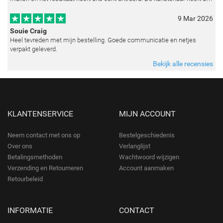
emoties perfect weten vast te leggen en zelfs kleine details zoals de lic
9 Mar 2026
Souie Craig
Heel tevreden met mijn bestelling. Goede communicatie en netjes
verpakt geleverd.
Bekijk alle recensies
KLANTENSERVICE
MIJN ACCOUNT
Neem contact met ons op
Bestelgeschiedenis
Over ons
Verlanglijst
Betalingsmethoden
Wachtwoord wijzigen
Verzending en Retourneren
Account aanmaken
Retourbeleid
INFORMATIE
CONTACT