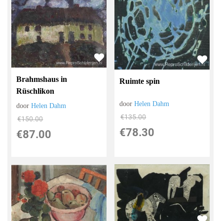
Brahmshaus in
Ruimte spin
Rüschlikon
door
Helen Dahm
door
Helen Dahm
€
135.00
€
150.00
€
78.30
€
87.00