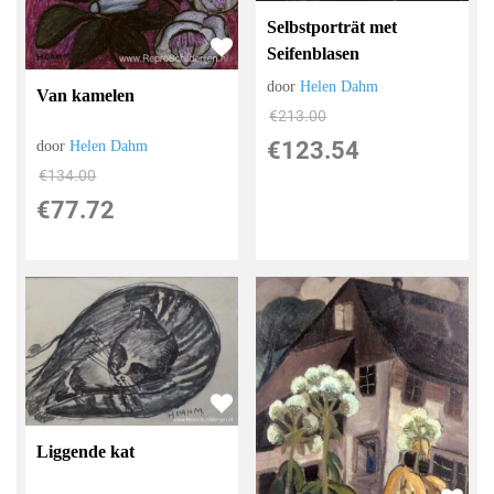
Selbstporträt met
Seifenblasen
door
Helen Dahm
Van kamelen
€
213.00
€
123.54
door
Helen Dahm
€
134.00
€
77.72
Liggende kat