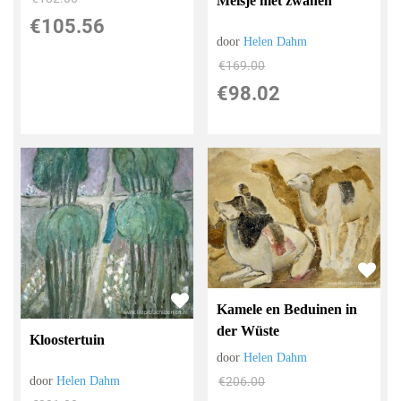
Meisje met zwanen
€
105.56
door
Helen Dahm
€
169.00
€
98.02
Kamele en Beduinen in
der Wüste
Kloostertuin
door
Helen Dahm
€
206.00
door
Helen Dahm