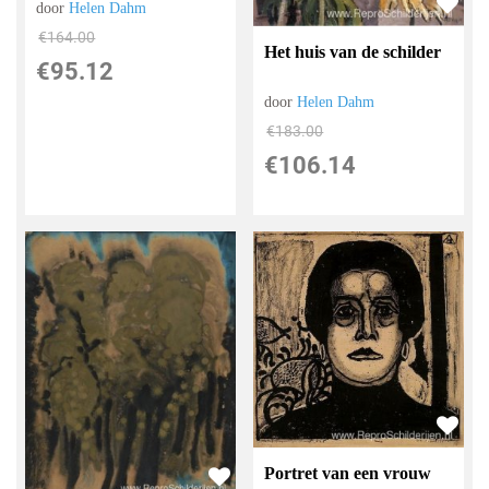
door
Helen Dahm
€
164.00
Het huis van de schilder
€
95.12
door
Helen Dahm
€
183.00
€
106.14
Portret van een vrouw