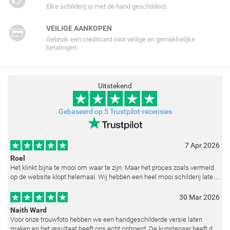
Elke schilderij is met de hand geschilderd.
VEILIGE AANKOPEN
Gebruik een creditcard voor veilige en gemakkelijke
betalingen.
Uitstekend
Gebaseerd op 5 Trustpilot-recensies
7 Apr 2026
Roel
Het klinkt bijna te mooi om waar te zijn. Maar het proces zoals vermeld
op de website klopt helemaal. Wij hebben een heel mooi schilderij laten
reproduceren op basis van toegestuurde foto's. De communicatie i
30 Mar 2026
Naith Ward
Voor onze trouwfoto hebben we een handgeschilderde versie laten
maken en het resultaat heeft ons echt ontroerd. De kunstenaar heeft de