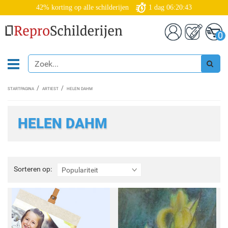
42% korting op alle schilderijen
1
dag
06:20:42
0
STARTPAGINA
ARTIEST
HELEN DAHM
HELEN DAHM
Sorteren
Sorteren op:
Populariteit
op: