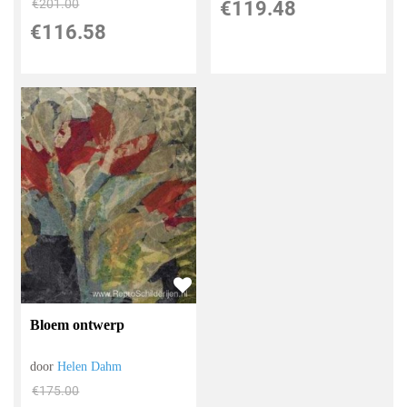
€
201.00
€
119.48
€
116.58
Bloem ontwerp
door
Helen Dahm
€
175.00