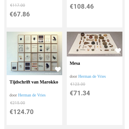
€
108.46
€
117.00
€
67.86
Mesa
door
Herman de Vries
Tijdschrift van Marokko
€
123.00
€
71.34
door
Herman de Vries
€
215.00
€
124.70