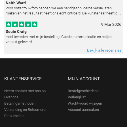
Naith Ward
Voor onze trouwfoto hebben we een handgeschilderde versie laten
maken en het resultaat heeft ons echt ontroerd. De kunstenaar heeft de
emoties perfect weten vast te leggen en zelfs kleine details zoals de lic
9 Mar 2026
Souie Craig
Heel tevreden met mijn bestelling. Goede communicatie en netjes
verpakt geleverd.
Bekijk alle recensies
KLANTENSERVICE
MIJN ACCOUNT
Neem contact met ons op
Bestelgeschiedenis
Over ons
Verlanglijst
Betalingsmethoden
Wachtwoord wijzigen
Verzending en Retourneren
Account aanmaken
Retourbeleid