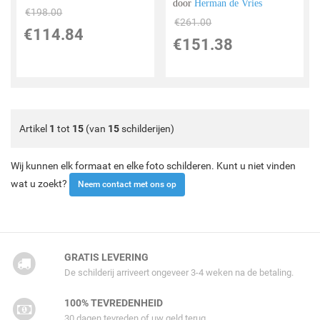
door
Herman de Vries
€
198.00
€
261.00
€
114.84
€
151.38
Artikel
1
tot
15
(van
15
schilderijen)
Wij kunnen elk formaat en elke foto schilderen. Kunt u niet vinden
wat u zoekt?
Neem contact met ons op
GRATIS LEVERING
De schilderij arriveert ongeveer 3-4 weken na de betaling.
100% TEVREDENHEID
30 dagen tevreden of uw geld terug.