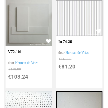
In 74-26
V72-101
door
Herman de Vries
€
140.00
door
Herman de Vries
€
81.20
€
178.00
€
103.24