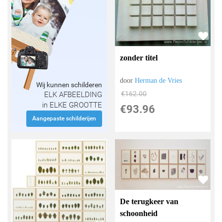
zonder titel
door
Herman de Vries
Wij kunnen schilderen
€
162.00
ELK AFBEELDING
in ELKE GROOTTE
€
93.96
Aangepaste schilderijen
De terugkeer van
schoonheid