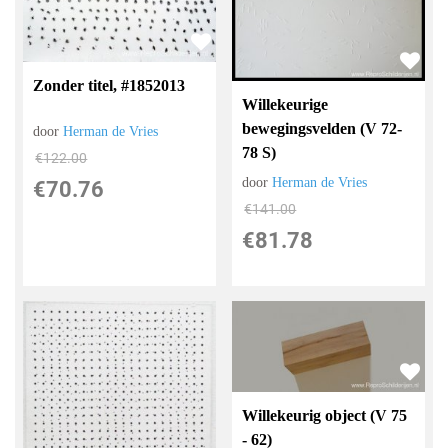
Zonder titel, #1852013
Willekeurige
bewegingsvelden (V 72-
door
Herman de Vries
78 S)
€
122.00
door
Herman de Vries
€
70.76
€
141.00
€
81.78
Willekeurig object (V 75
- 62)