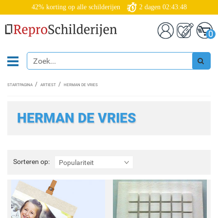
42% korting op alle schilderijen
2
dagen
02:43:47
0
STARTPAGINA
ARTIEST
HERMAN DE VRIES
HERMAN DE VRIES
Sorteren
Sorteren op:
Populariteit
op: