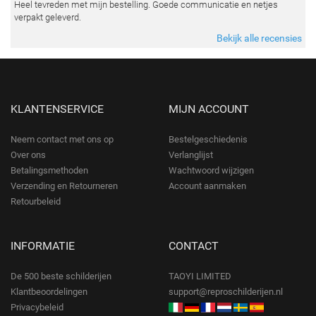
Heel tevreden met mijn bestelling. Goede communicatie en netjes
verpakt geleverd.
Bekijk alle recensies
KLANTENSERVICE
MIJN ACCOUNT
Neem contact met ons op
Bestelgeschiedenis
Over ons
Verlanglijst
Betalingsmethoden
Wachtwoord wijzigen
Verzending en Retourneren
Account aanmaken
Retourbeleid
INFORMATIE
CONTACT
De 500 beste schilderijen
TAOYI LIMITED
Klantbeoordelingen
support@reproschilderijen.nl
Privacybeleid