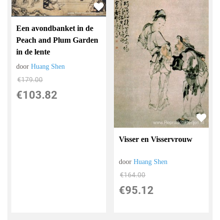
Een avondbanket in de
Peach and Plum Garden
in de lente
door
Huang Shen
€
179.00
€
103.82
Visser en Visservrouw
door
Huang Shen
€
164.00
€
95.12