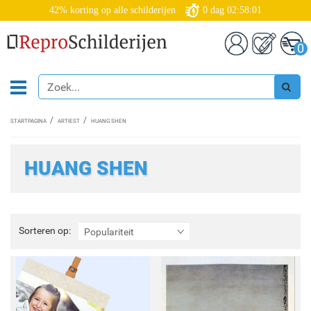
42% korting op alle schilderijen
0
dag
02:58:00
0
STARTPAGINA
ARTIEST
HUANG SHEN
HUANG SHEN
Sorteren
Sorteren op:
Populariteit
op: