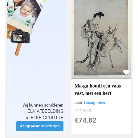
Ma-gu houdt een vaas
vast, met een hert
door
Huang Shen
Wij kunnen schilderen
€
129.00
ELK AFBEELDING
in ELKE GROOTTE
€
74.82
Aangepaste schilderijen