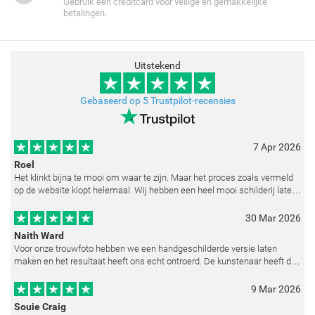
Gebruik een creditcard voor veilige en gemakkelijke
betalingen.
Uitstekend
Gebaseerd op 5 Trustpilot-recensies
7 Apr 2026
Roel
Het klinkt bijna te mooi om waar te zijn. Maar het proces zoals vermeld
op de website klopt helemaal. Wij hebben een heel mooi schilderij laten
reproduceren op basis van toegestuurde foto's. De communicatie i
30 Mar 2026
Naith Ward
Voor onze trouwfoto hebben we een handgeschilderde versie laten
maken en het resultaat heeft ons echt ontroerd. De kunstenaar heeft de
emoties perfect weten vast te leggen en zelfs kleine details zoals de lic
9 Mar 2026
Souie Craig