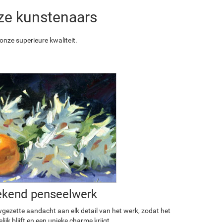
nze kunstenaars
nze superieure kwaliteit.
ekend penseelwerk
ezette aandacht aan elk detail van het werk, zodat het
ijk blijft en een unieke charme krijgt.