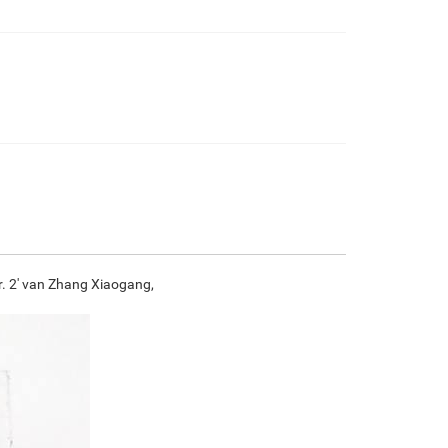
€
97.34
€
162.23
€
86.06
€
120.63
F7034-296
F6731-224
F6731-226
F4827-234
€
120.63
€
120.63
€
120.63
€
114.38
F8645-296
F4613-236
F5130-204
F6035-220
€
111.88
€
86.90
€
125.28
€
112.77
nr. 2' van Zhang Xiaogang,
F2833-204
€
103.16