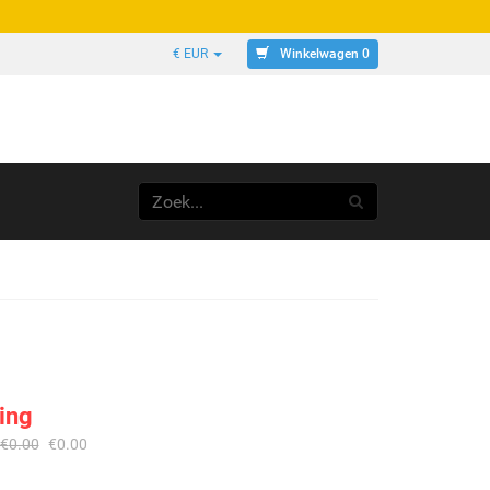
Winkelwagen 0
€ EUR
ing
€
0.00
€
0.00