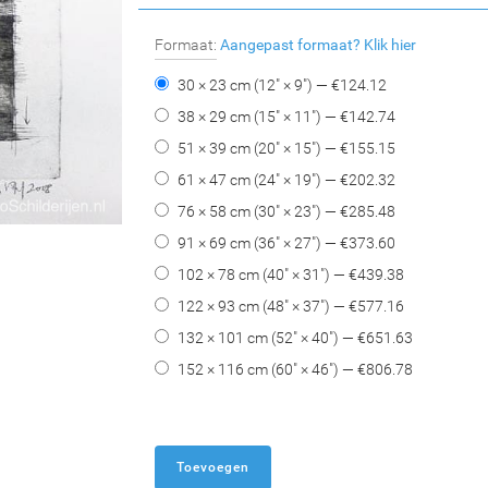
Formaat:
Aangepast formaat?
Klik hier
30 × 23 cm (12" × 9") — €
124.12
38 × 29 cm (15" × 11") — €
142.74
51 × 39 cm (20" × 15") — €
155.15
61 × 47 cm (24" × 19") — €
202.32
76 × 58 cm (30" × 23") — €
285.48
91 × 69 cm (36" × 27") — €
373.60
102 × 78 cm (40" × 31") — €
439.38
122 × 93 cm (48" × 37") — €
577.16
132 × 101 cm (52" × 40") — €
651.63
152 × 116 cm (60" × 46") — €
806.78