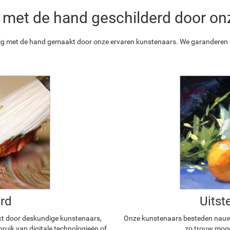
 is met de hand geschilderd door o
ledig met de hand gemaakt door onze ervaren kunstenaars. We garanderen o
rd
Uitst
kt door deskundige kunstenaars,
Onze kunstenaars besteden nauwg
ruik van digitale technologieën of
zo trouw mogel