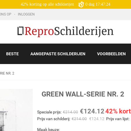
42% korting op alle schilderijen
0
dag
17:47:23
ONS OP
INLOGGEN
BESTE
AANGEPASTE SCHILDERIJEN
VOORBEELDEN
IE NR. 2
GREEN WALL-SERIE NR. 2
€
124.12
42% kort
Speciale prijs:
€
214.00
Prijs van schilderij:
€
214.00
€
124.12
Prijs van lijst:
Maak keuze: