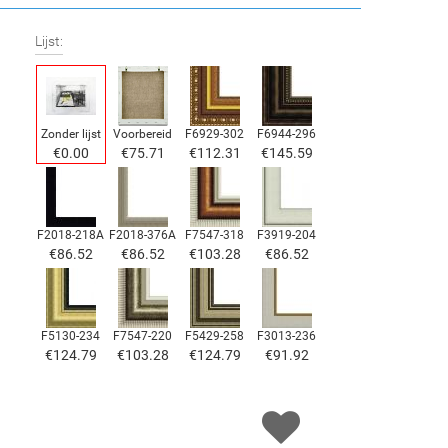
Lijst:
Zonder lijst
Voorbereid
F6929-302
F6944-296
€
0.00
€
75.71
€
112.31
€
145.59
F2018-218A
F2018-376A
F7547-318
F3919-204
€
86.52
€
86.52
€
103.28
€
86.52
F5130-234
F7547-220
F5429-258
F3013-236
€
124.79
€
103.28
€
124.79
€
91.92
F1823-204
F8645-298
F6537-236
F7034-298