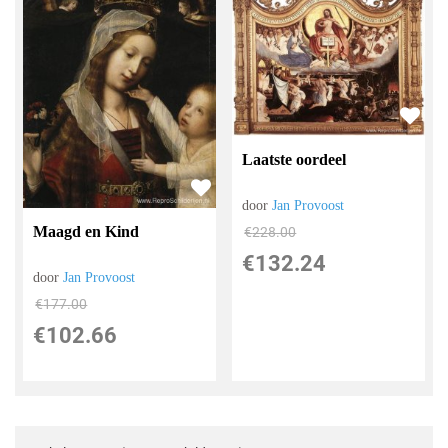
Laatste oordeel
door
Jan Provoost
Maagd en Kind
€
228.00
€
132.24
door
Jan Provoost
€
177.00
€
102.66