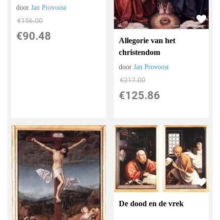
door
Jan Provoost
€
156.00
€
90.48
Allegorie van het
christendom
door
Jan Provoost
€
217.00
€
125.86
De dood en de vrek