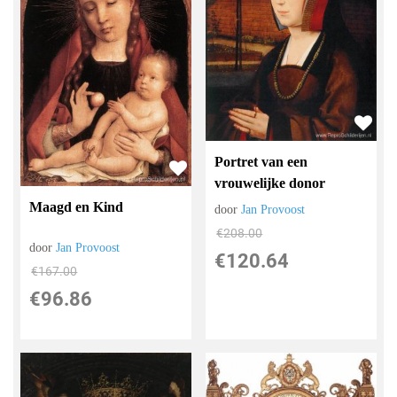
Portret van een
vrouwelijke donor
Maagd en Kind
door
Jan Provoost
€
208.00
door
Jan Provoost
€
120.64
€
167.00
€
96.86