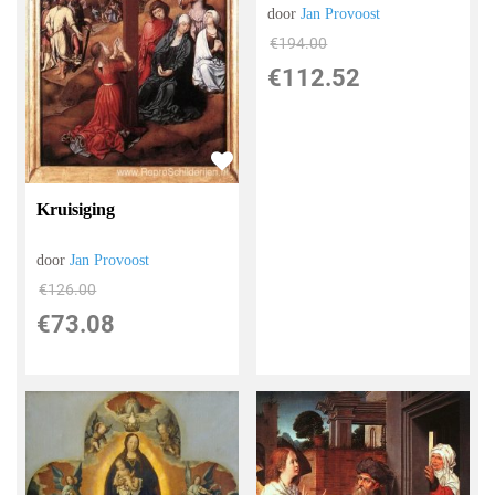
door
Jan Provoost
€
194.00
€
112.52
Kruisiging
door
Jan Provoost
€
126.00
€
73.08