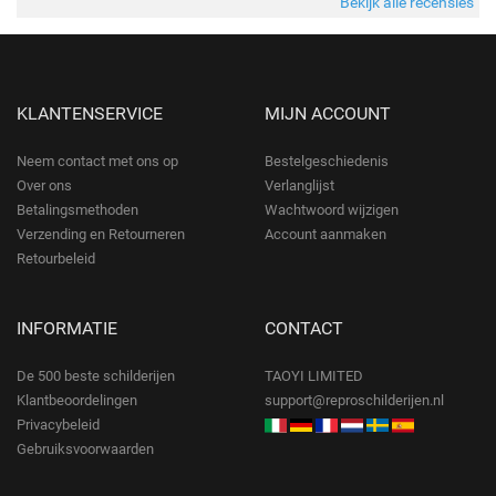
Bekijk alle recensies
KLANTENSERVICE
MIJN ACCOUNT
Neem contact met ons op
Bestelgeschiedenis
Over ons
Verlanglijst
Betalingsmethoden
Wachtwoord wijzigen
Verzending en Retourneren
Account aanmaken
Retourbeleid
INFORMATIE
CONTACT
De 500 beste schilderijen
TAOYI LIMITED
Klantbeoordelingen
support@reproschilderijen.nl
Privacybeleid
Gebruiksvoorwaarden