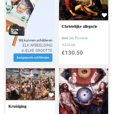
Christelijke allegorie
door
Jan Provoost
Wij kunnen schilderen
€
225.00
ELK AFBEELDING
in ELKE GROOTTE
€
130.50
Aangepaste schilderijen
Kruisiging