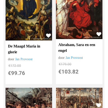
Abraham, Sara en een
De Maagd Maria in
engel
glorie
door
Jan Provoost
door
Jan Provoost
€
179.00
€
172.00
€
103.82
€
99.76