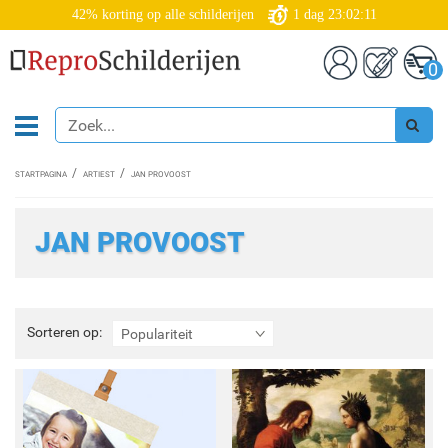
42% korting op alle schilderijen
1
dag
23:02:11
0
STARTPAGINA
ARTIEST
JAN PROVOOST
JAN PROVOOST
Sorteren
Sorteren op:
Populariteit
op: