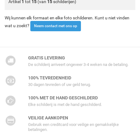
Artikel
1
tot
15
(van
15
schilderijen)
Wij kunnen elk formaat en elke foto schilderen. Kunt u niet vinden
wat u zoekt?
Neem contact met ons op
GRATIS LEVERING
De schilderij arriveert ongeveer 3-4 weken na de betaling.
100% TEVREDENHEID
30 dagen tevreden of uw geld terug.
100% MET DE HAND GESCHILDERD
Elke schilderij is met de hand geschilderd.
VEILIGE AANKOPEN
Gebruik een creditcard voor veilige en gemakkelijke
betalingen.