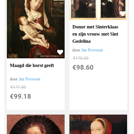
Donor met Sinterklaas
en zijn vrouw met Sint
Godelina
door
Jan Provoost
€
170.00
Maagd die borst geeft
€
98.60
door
Jan Provoost
€
171.00
€
99.18