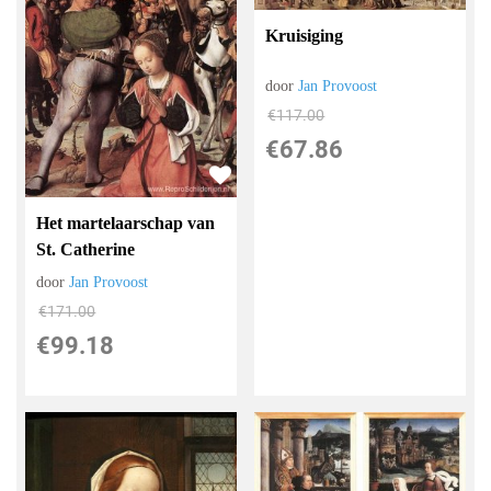
Kruisiging
door
Jan Provoost
€
117.00
€
67.86
Het martelaarschap van
St. Catherine
door
Jan Provoost
€
171.00
€
99.18