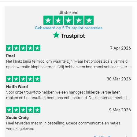
Uitstekend
Gebaseerd op 5 Trustpilot-recensies
7 Apr 2026
Roel
Het klinkt bijna te mooi om waar te zijn. Maar het proces zoals vermeld
op de website klopt helemaal. Wij hebben een heel mooi schilderij laten
reproduceren op basis van toegestuurde foto's. De communicatie i
30 Mar 2026
Naith Ward
Voor onze trouwfoto hebben we een handgeschilderde versie laten
maken en het resultaat heeft ons echt ontroerd. De kunstenaar heeft de
emoties perfect weten vast te leggen en zelfs kleine details zoals de lic
9 Mar 2026
Souie Craig
Heel tevreden met mijn bestelling. Goede communicatie en netjes
verpakt geleverd.