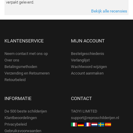
verpakt geleverd.
Bekijk alle recensies
KLANTENSERVICE
MIJN ACCOUNT
Neem contact met ons op
Bestelgeschiedenis
Over ons
Verlanglijst
Betalingsmethoden
Wachtwoord wijzigen
Verzending en Retourneren
Account aanmaken
Retourbeleid
INFORMATIE
CONTACT
De 500 beste schilderijen
TAOYI LIMITED
Klantbeoordelingen
support@reproschilderijen.nl
Privacybeleid
Gebruiksvoorwaarden