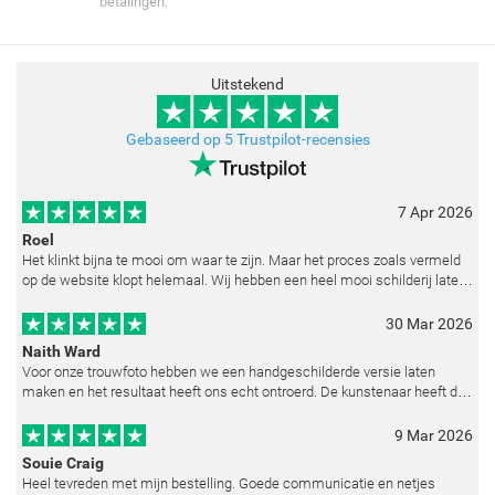
betalingen.
Uitstekend
Gebaseerd op 5 Trustpilot-recensies
7 Apr 2026
Roel
Het klinkt bijna te mooi om waar te zijn. Maar het proces zoals vermeld
op de website klopt helemaal. Wij hebben een heel mooi schilderij laten
reproduceren op basis van toegestuurde foto's. De communicatie i
30 Mar 2026
Naith Ward
Voor onze trouwfoto hebben we een handgeschilderde versie laten
maken en het resultaat heeft ons echt ontroerd. De kunstenaar heeft de
emoties perfect weten vast te leggen en zelfs kleine details zoals de lic
9 Mar 2026
Souie Craig
Heel tevreden met mijn bestelling. Goede communicatie en netjes