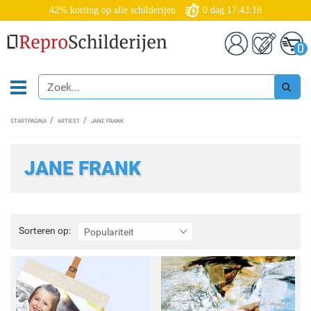
42% korting op alle schilderijen
0
dag
17:43:18
0
STARTPAGINA
ARTIEST
JANE FRANK
JANE FRANK
Sorteren
Sorteren op:
Populariteit
op: