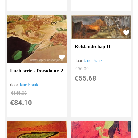
Rotslandschap II
door
Jane Frank
€
96.00
Luchtserie - Dorado nr. 2
€
55.68
door
Jane Frank
€
145.00
€
84.10