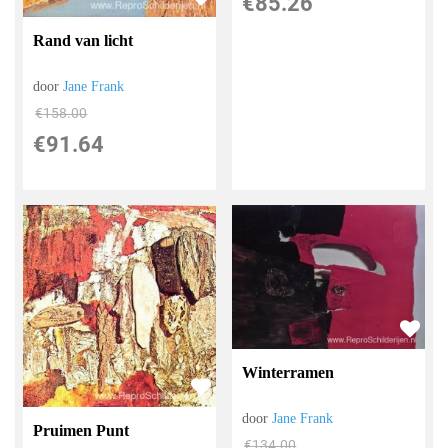
€
85.26
Rand van licht
door
Jane Frank
€
158.00
€
91.64
Winterramen
door
Jane Frank
Pruimen Punt
€
134.00