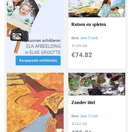
Rotsen en spleten
door
Jane Frank
Wij kunnen schilderen
€
129.00
ELK AFBEELDING
in ELKE GROOTTE
€
74.82
Aangepaste schilderijen
Zonder titel
door
Jane Frank
€
147.00