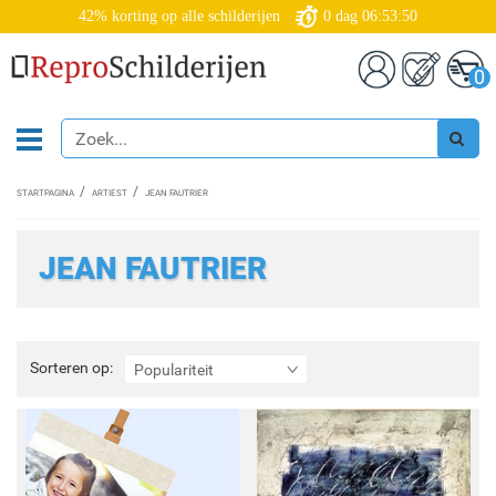
42% korting op alle schilderijen
0
dag
06:53:49
0
STARTPAGINA
ARTIEST
JEAN FAUTRIER
JEAN FAUTRIER
Sorteren
Sorteren op:
Populariteit
op: