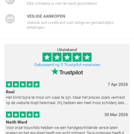
Elke schilderij is met de hand geschilderd.
VEILIGE AANKOPEN
Gebruik een creditcard voor veilige en gemakkelijke
betalingen.
Uitstekend
Gebaseerd op 5 Trustpilot-recensies
7 Apr 2026
Roel
Het klinkt bijna te mooi om waar te zijn. Maar het proces zoals vermeld
op de website klopt helemaal. Wij hebben een heel mooi schilderij laten
reproduceren op basis van toegestuurde foto's. De communicatie i
30 Mar 2026
Naith Ward
Voor onze trouwfoto hebben we een handgeschilderde versie laten
maken en het resultaat heeft ons echt ontroerd. De kunstenaar heeft de