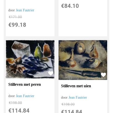
€
84.10
door
Jean Fautrier
€
171.00
€
99.18
Stilleven met peren
Stilleven met uien
door
Jean Fautrier
door
Jean Fautrier
€
198.00
€
198.00
€
114.84
€
114.84