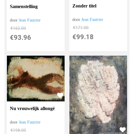
Zonder titel
Samenstelling
door
Jean Fautrier
door
Jean Fautrier
€
171.00
€
162.00
€
99.18
€
93.96
Nu vrouwelijk allongé
door
Jean Fautrier
€
198.00