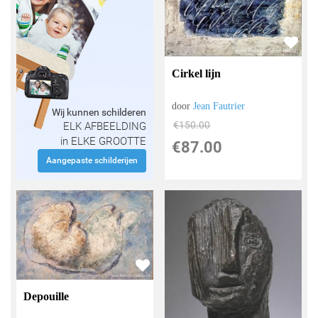
Cirkel lijn
door
Jean Fautrier
Wij kunnen schilderen
€
150.00
ELK AFBEELDING
in ELKE GROOTTE
€
87.00
Aangepaste schilderijen
Depouille