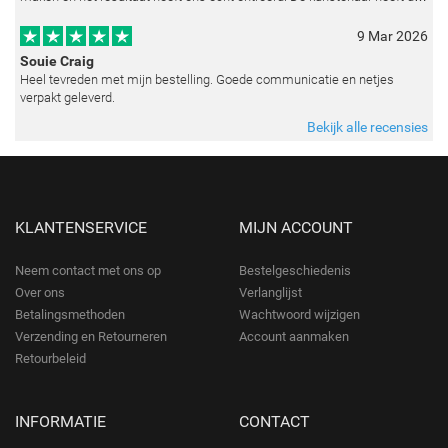
emoties perfect weten vast te leggen en zelfs kleine details zoals de lic
9 Mar 2026
Souie Craig
Heel tevreden met mijn bestelling. Goede communicatie en netjes
verpakt geleverd.
Bekijk alle recensies
KLANTENSERVICE
MIJN ACCOUNT
Neem contact met ons op
Bestelgeschiedenis
Over ons
Verlanglijst
Betalingsmethoden
Wachtwoord wijzigen
Verzending en Retourneren
Account aanmaken
Retourbeleid
INFORMATIE
CONTACT