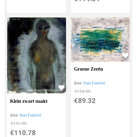
Groene Zeeën
door
Jean Fautrier
€
154.00
€
89.32
Klein zwart naakt
door
Jean Fautrier
€
191.00
€
110.78