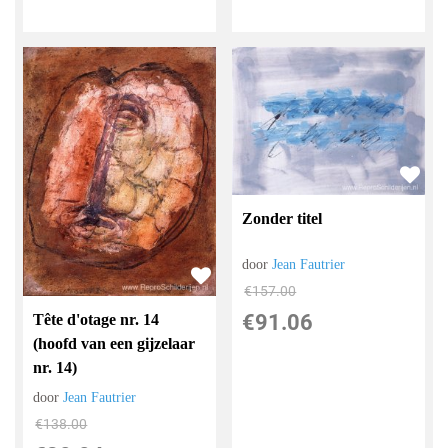
Zonder titel
door
Jean Fautrier
€
157.00
€
91.06
Tête d'otage nr. 14
(hoofd van een gijzelaar
nr. 14)
door
Jean Fautrier
€
138.00