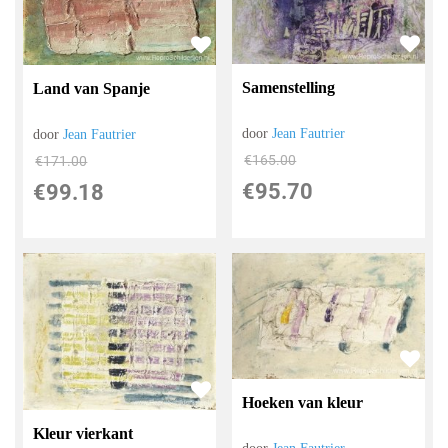
Samenstelling
Land van Spanje
door
Jean Fautrier
door
Jean Fautrier
€
165.00
€
171.00
€
95.70
€
99.18
Hoeken van kleur
Kleur vierkant