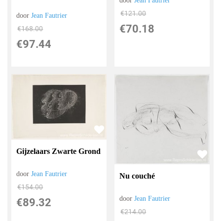
door
Jean Fautrier
€
121.00
door
Jean Fautrier
€
70.18
€
168.00
€
97.44
Gijzelaars Zwarte Grond
door
Jean Fautrier
Nu couché
€
154.00
door
Jean Fautrier
€
89.32
€
214.00