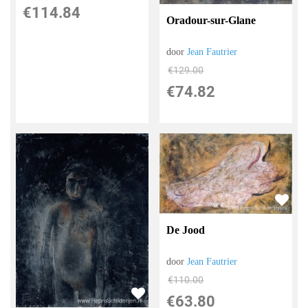
€
114.84
Oradour-sur-Glane
door
Jean Fautrier
€
129.00
€
74.82
De Jood
door
Jean Fautrier
€
110.00
€
63.80