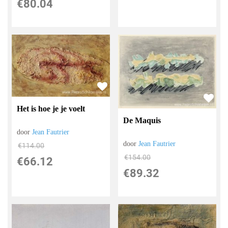
€
80.04
Het is hoe je je voelt
De Maquis
door
Jean Fautrier
door
Jean Fautrier
€
114.00
€
154.00
€
66.12
€
89.32