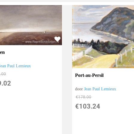
en
Jean Paul Lemieux
.00
Port-au-Persil
9.02
door
Jean Paul Lemieux
€
178.00
€
103.24