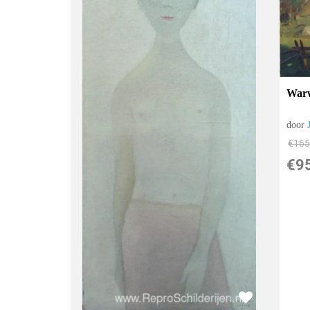
War
door
€
165
€
9