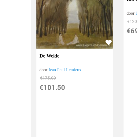
door
€
120
€
6
De Weide
door
Jean Paul Lemieux
€
175.00
€
101.50