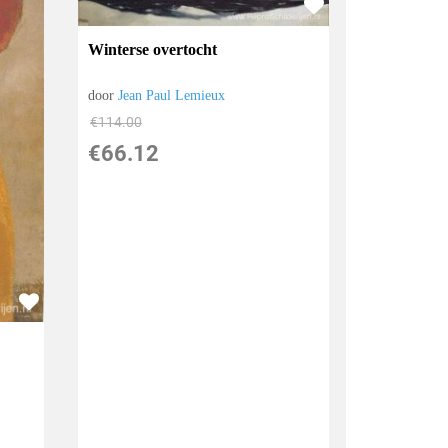
Winterse overtocht
door
Jean Paul Lemieux
€
114.00
€
66.12