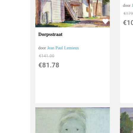
door
€
179
€
1
Dorpsstraat
door
Jean Paul Lemieux
€
141.00
€
81.78