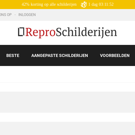
42% korting op alle schilderijen
1
dag
03:11:50
ONS OP
INLOGGEN
BESTE
AANGEPASTE SCHILDERIJEN
VOORBEELDEN