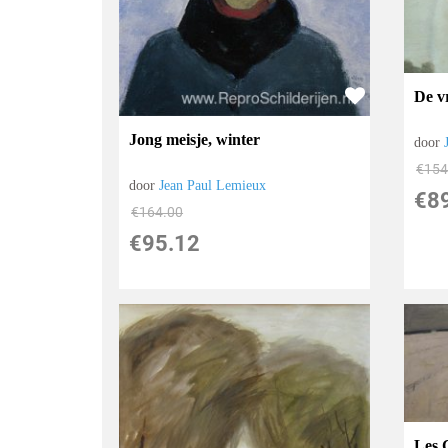
De v
Jong meisje, winter
door
€
154
door
Jean Paul Lemieux
€
8
€
164.00
€
95.12
Les 