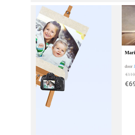
Mari
door
€
119
€
6