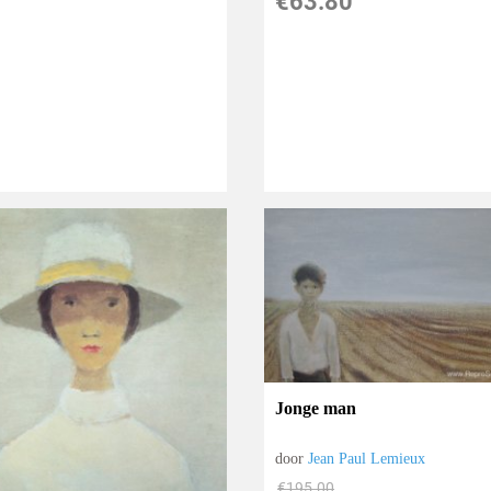
€
63.80
Jonge man
door
Jean Paul Lemieux
€
195.00