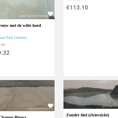
€
113.10
rouw met de witte hoed
Jean Paul Lemieux
.00
9.32
Zonder titel (rivierzicht)
Champs Blancs