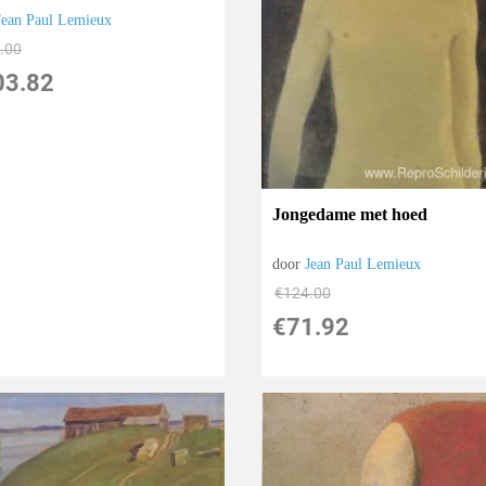
Jean Paul Lemieux
.00
03.82
Jongedame met hoed
door
Jean Paul Lemieux
€
124.00
€
71.92