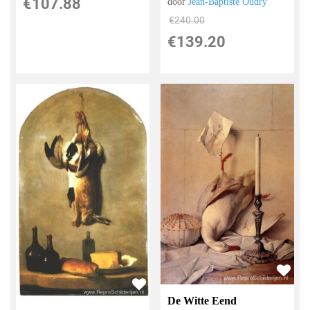
€
107.88
door
Jean-Baptiste Oudry
€
240.00
€
139.20
De Witte Eend