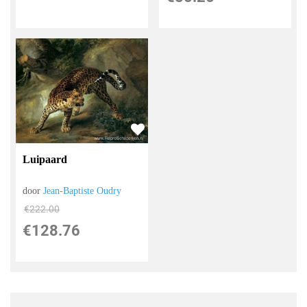
Luipaard
door
Jean-Baptiste Oudry
€
222.00
€
128.76