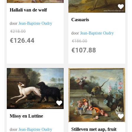
Hallali van de wolf
Casuaris
door
Jean-Baptiste Oudry
€
218.00
door
Jean-Baptiste Oudry
€
126.44
€
186.00
€
107.88
Missy en Luttine
Stilleven met aap, fruit
door
Jean-Baptiste Oudry