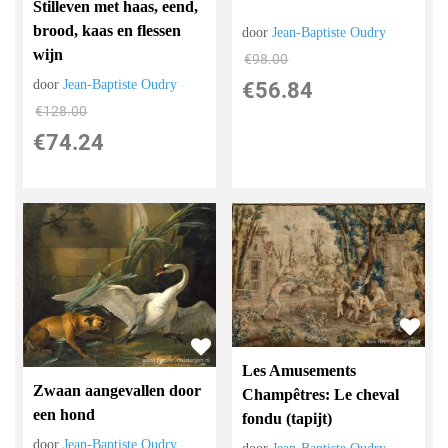
Stilleven met haas, eend,
brood, kaas en flessen
door
Jean-Baptiste Oudry
wijn
€
98.00
door
Jean-Baptiste Oudry
€
56.84
€
128.00
€
74.24
Les Amusements
Zwaan aangevallen door
Champêtres: Le cheval
een hond
fondu (tapijt)
door
Jean-Baptiste Oudry