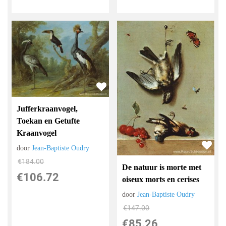
Jufferkraanvogel,
Toekan en Getufte
Kraanvogel
door
Jean-Baptiste Oudry
€
184.00
De natuur is morte met
€
106.72
oiseux morts en cerises
door
Jean-Baptiste Oudry
€
147.00
€
85.26