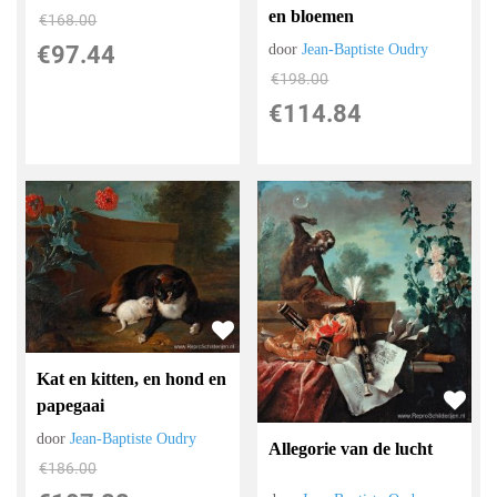
en bloemen
€
168.00
€
97.44
door
Jean-Baptiste Oudry
€
198.00
€
114.84
Kat en kitten, en hond en
papegaai
door
Jean-Baptiste Oudry
Allegorie van de lucht
€
186.00