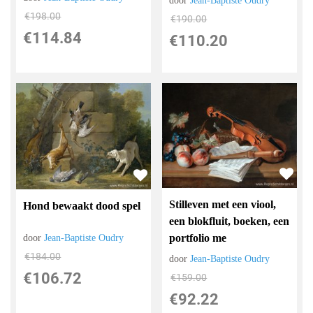
door
Jean-Baptiste Oudry
€
198.00
€
190.00
€
114.84
€
110.20
Stilleven met een viool,
Hond bewaakt dood spel
een blokfluit, boeken, een
portfolio me
door
Jean-Baptiste Oudry
€
184.00
door
Jean-Baptiste Oudry
€
106.72
€
159.00
€
92.22