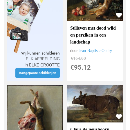
Stilleven met dood wild
en perziken in een
landschap
door
Jean-Baptiste Oudry
Wij kunnen schilderen
€
164.00
ELK AFBEELDING
in ELKE GROOTTE
€
95.12
Aangepaste schilderijen
Clara de neushoorn