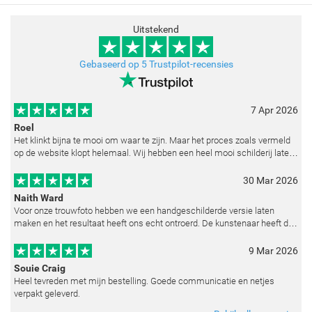
Uitstekend
Gebaseerd op 5 Trustpilot-recensies
7 Apr 2026
Roel
Het klinkt bijna te mooi om waar te zijn. Maar het proces zoals vermeld
op de website klopt helemaal. Wij hebben een heel mooi schilderij laten
reproduceren op basis van toegestuurde foto's. De communicatie i
30 Mar 2026
Naith Ward
Voor onze trouwfoto hebben we een handgeschilderde versie laten
maken en het resultaat heeft ons echt ontroerd. De kunstenaar heeft de
emoties perfect weten vast te leggen en zelfs kleine details zoals de lic
9 Mar 2026
Souie Craig
Heel tevreden met mijn bestelling. Goede communicatie en netjes
verpakt geleverd.