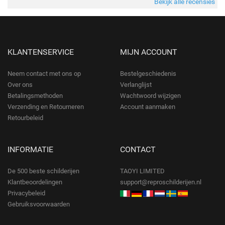
Bekijk alle recensies
KLANTENSERVICE
MIJN ACCOUNT
Neem contact met ons op
Bestelgeschiedenis
Over ons
Verlanglijst
Betalingsmethoden
Wachtwoord wijzigen
Verzending en Retourneren
Account aanmaken
Retourbeleid
INFORMATIE
CONTACT
De 500 beste schilderijen
TAOYI LIMITED
Klantbeoordelingen
support@reproschilderijen.nl
Privacybeleid
Gebruiksvoorwaarden