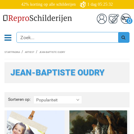
42% korting op alle schilderijen
1
dag
05:25:31
0
STARTPAGINA
ARTIEST
JEAN-BAPTISTE OUDRY
JEAN-BAPTISTE OUDRY
Sorteren
Sorteren op:
Populariteit
op: