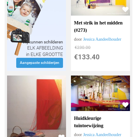
Met strik in het midden
(#273)
door
Jessica Aandeelhouder
Wij kunnen schilderen
€
230.00
ELK AFBEELDING
in ELKE GROOTTE
€
133.40
Aangepaste schilderijen
Huidkleurige
tuintoewijzing
door
Jessica Aandeelhouder