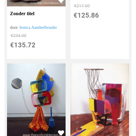
€
217.00
Zonder titel
€
125.86
door
Jessica Aandeelhouder
€
234.00
€
135.72