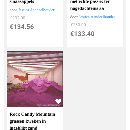
sinaasappels
met echte passie: ter
nagedachtenis aa
door
Jessica Aandeelhouder
door
Jessica Aandeelhouder
€
232.00
€
230.00
€
134.56
€
133.40
Rock Candy Mountain-
grassen kweken in
ingeblikt zand