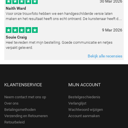
30 Mar 2026
Naith Ward
Voor onze trouwfoto hebben we een handgeschilderde versie laten
maken en het resultaat heeft ons echt ontroerd. De kunstenaar heeft de
emoties perfect weten vast te leggen en zelfs kleine details zoals de lic
9 Mar 2026
Souie Craig
Heel tevreden met mijn bestelling. Goede communicatie en netjes
verpakt geleverd.
Bekijk alle recensies
KLANTENSERVICE
MIJN ACCOUNT
Neem contact met ons op
Bestelgeschiedenis
Over ons
Verlanglijst
Betalingsmethoden
Wachtwoord wijzigen
Verzending en Retourneren
Account aanmaken
Retourbeleid