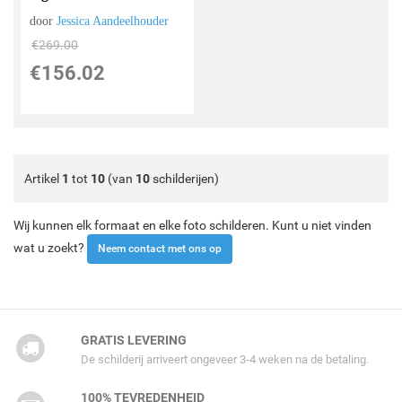
door
Jessica Aandeelhouder
€
269.00
€
156.02
Artikel
1
tot
10
(van
10
schilderijen)
Wij kunnen elk formaat en elke foto schilderen. Kunt u niet vinden
wat u zoekt?
Neem contact met ons op
GRATIS LEVERING
De schilderij arriveert ongeveer 3-4 weken na de betaling.
100% TEVREDENHEID