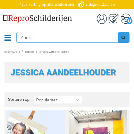
42% korting op alle schilderijen
2
dagen
12:35:14
0
STARTPAGINA
ARTIEST
JESSICA AANDEELHOUDER
JESSICA AANDEELHOUDER
Sorteren
Sorteren op:
Populariteit
op: