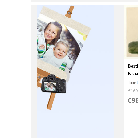
Bord
Kraa
door
€
169
€
9