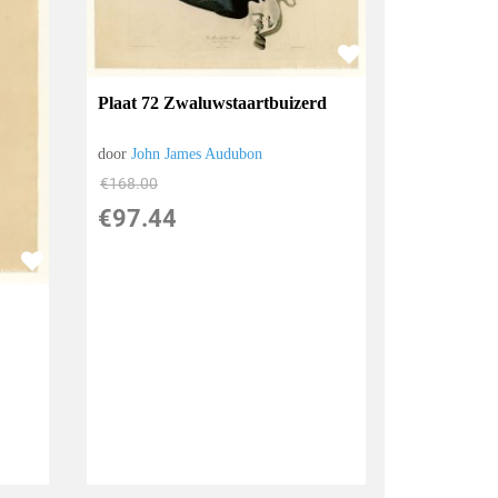
Plaat 72 Zwaluwstaartbuizerd
door
John James Audubon
€
168.00
€
97.44
s