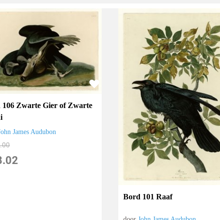
 106 Zwarte Gier of Zwarte
i
John James Audubon
.00
8.02
Bord 101 Raaf
door
John James Audubon