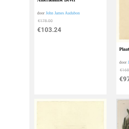
door
John James Audubon
€
178.00
€
103.24
Plaat
door
€
168
€
9