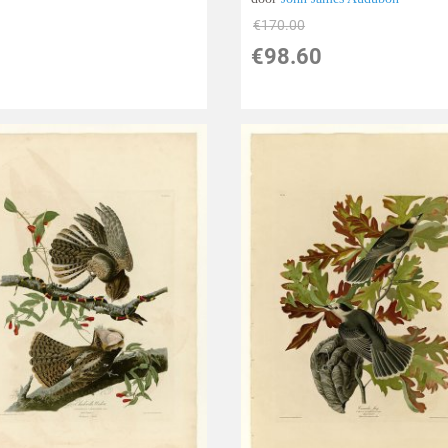
€
170.00
€
98.60