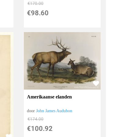
€
170.00
€
98.60
Amerikaanse elanden
door
John James Audubon
€
174.00
€
100.92