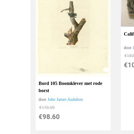
Cali
door
€
180
€
1
Bord 105 Boomklever met rode
borst
door
John James Audubon
€
170.00
€
98.60