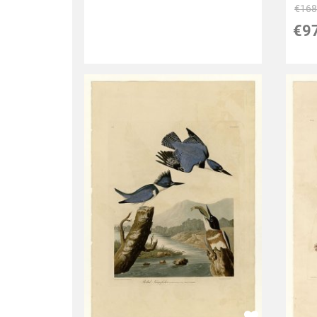
€
168
€
9