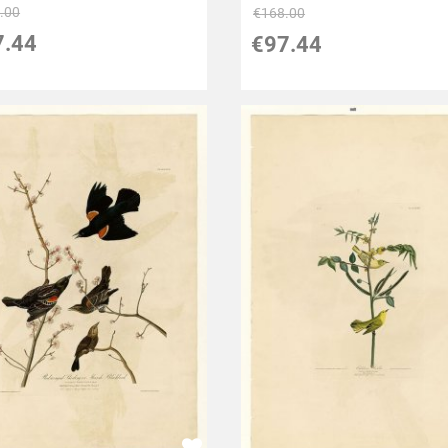
.00
€
168.00
7.44
€
97.44