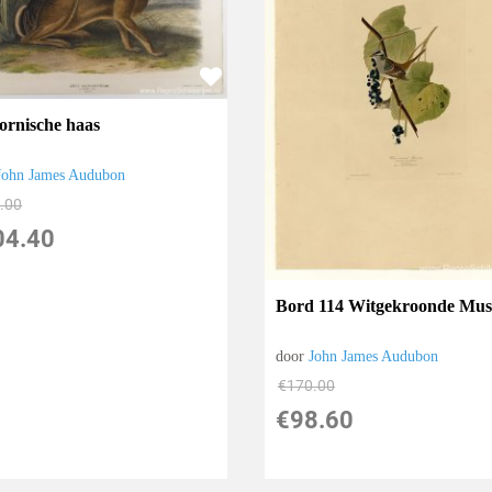
fornische haas
John James Audubon
.00
04.40
Bord 114 Witgekroonde Mu
door
John James Audubon
€
170.00
€
98.60