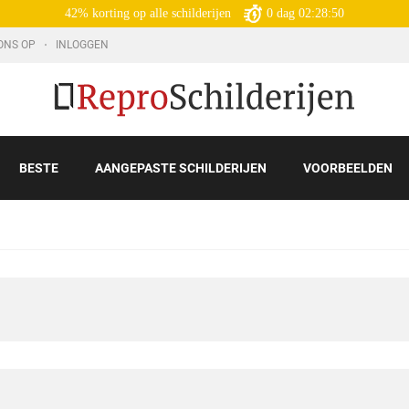
42% korting op alle schilderijen
0
dag
02:28:48
ONS OP
INLOGGEN
BESTE
AANGEPASTE SCHILDERIJEN
VOORBEELDEN