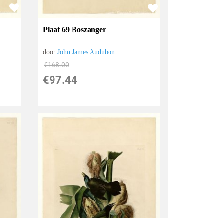
Plaat 69 Boszanger
door
John James Audubon
€
168.00
€
97.44