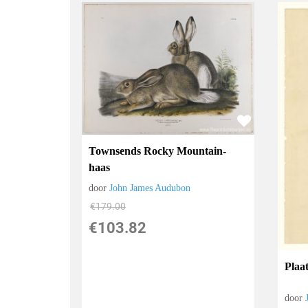
Townsends Rocky Mountain-
haas
door
John James Audubon
€
179.00
€
103.82
Plaa
door