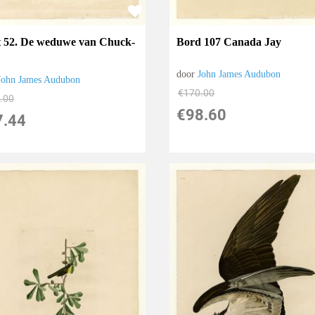
Bord 107 Canada Jay
t 52. De weduwe van Chuck-
door
John James Audubon
John James Audubon
€
170.00
.00
€
98.60
7.44