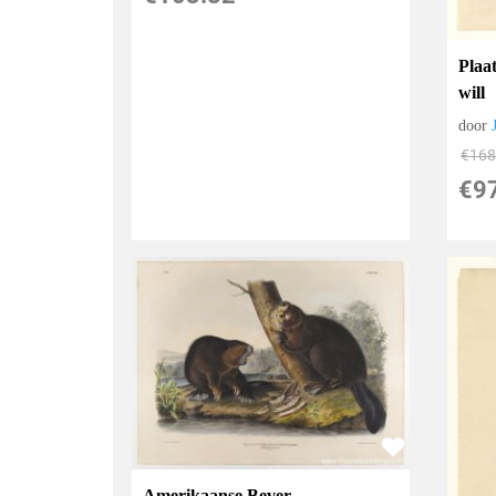
Plaa
will
door
€
168
€
9
Amerikaanse Bever