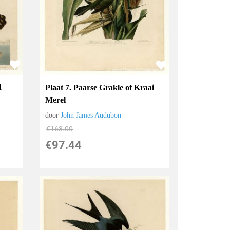
d
Plaat 7. Paarse Grakle of Kraai
Merel
door
John James Audubon
€
168.00
€
97.44