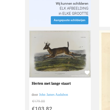
Wij kunnen schilderen
ELK AFBEELDING
in ELKE GROOTTE
Aangepaste schilderijen
Herten met lange staart
door
John James Audubon
€
179.00
€
103.82