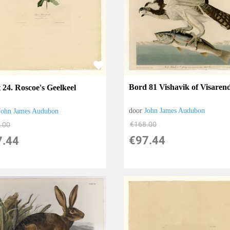
Bord 81 Vishavik of Visaren
 24. Roscoe's Geelkeel
door
John James Audubon
John James Audubon
€
168.00
.00
€
97.44
7.44