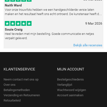
Naith Ward
Voor onze trouwfoto hebben we een handgeschilderde versie laten
maken en het resultaat heeft ons echt ontroerd. De kunstenaar heeft de
emoties perfect weten vast te leggen en zelfs kleine details zoals de lic
9 Mar 2026
Souie Craig
Heel tevreden met mijn bestelling. Goede communicatie en netjes
verpakt geleverd.
Bekijk alle recensies
KLANTENSERVICE
MIJN ACCOUNT
Neem contact met ons op
Bestelgeschiedenis
Over ons
Verlanglijst
Betalingsmethoden
Wachtwoord wijzigen
Verzending en Retourneren
Account aanmaken
Retourbeleid