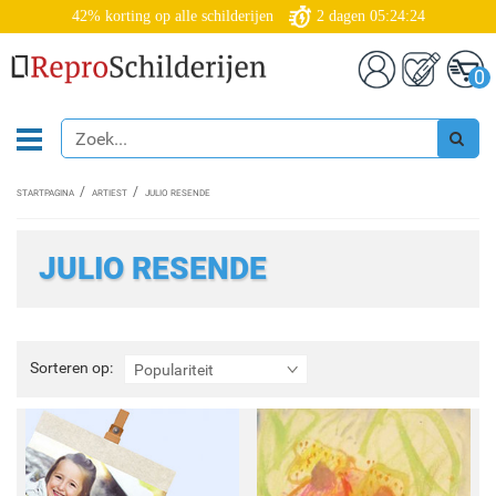
42% korting op alle schilderijen
2
dagen
05:24:24
0
STARTPAGINA
ARTIEST
JULIO RESENDE
JULIO RESENDE
Sorteren
Sorteren op:
Populariteit
op: