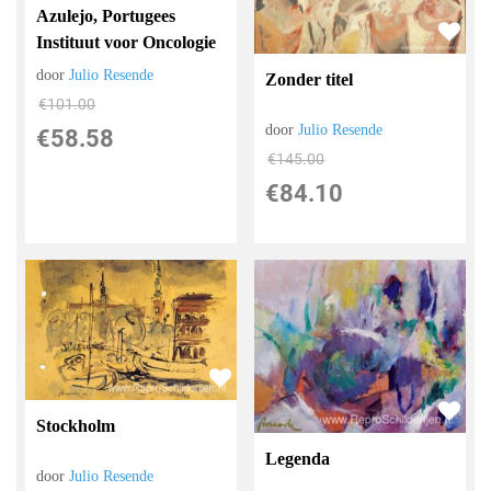
Azulejo, Portugees
Instituut voor Oncologie
door
Julio Resende
Zonder titel
€
101.00
door
Julio Resende
€
58.58
€
145.00
€
84.10
Stockholm
Legenda
door
Julio Resende