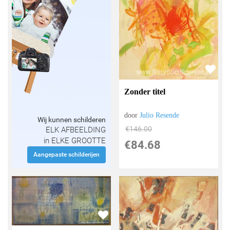
Zonder titel
door
Julio Resende
Wij kunnen schilderen
€
146.00
ELK AFBEELDING
in ELKE GROOTTE
€
84.68
Aangepaste schilderijen