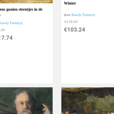
Winter
ns gooien steentjes in de
door
Karoly Ferenczy
r
€
178.00
Karoly Ferenczy
€
103.24
.00
17.74