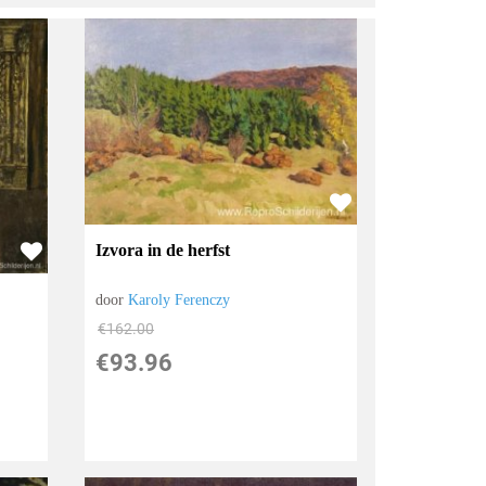
Izvora in de herfst
door
Karoly Ferenczy
€
162.00
€
93.96