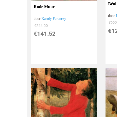
Béni
Rode Muur
door
door
Karoly Ferenczy
€
222
€
244.00
€
1
€
141.52