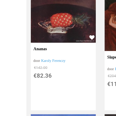
Ananas
Slap
door
Karoly Ferenczy
€
142.00
door
€
82.36
€
204
€
1