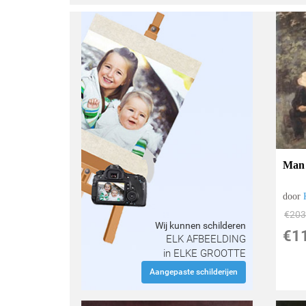
Man 
door
€
203
Wij kunnen schilderen
€
1
ELK AFBEELDING
in ELKE GROOTTE
Aangepaste schilderijen