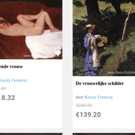
ende vrouw
Karoly Ferenczy
De vrouwelijke schilder
.00
18.32
door
Karoly Ferenczy
€
240.00
€
139.20