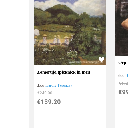
Orph
Zomertijd (picknick in mei)
door
€
172
door
Karoly Ferenczy
€
9
€
240.00
€
139.20