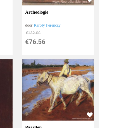
Archeologie
door
Karoly Ferenczy
€
132.00
€
76.56
Paarden