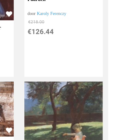
door
Karoly Ferenczy
€
218.00
r
€
126.44