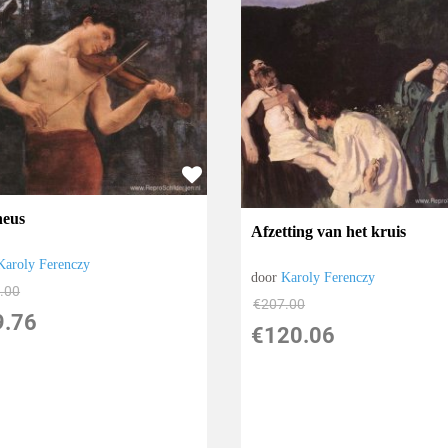
eus
Afzetting van het kruis
Karoly Ferenczy
door
Karoly Ferenczy
.00
€
207.00
9.76
€
120.06