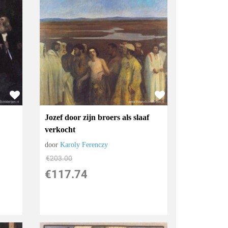
Jozef door zijn broers als slaaf
verkocht
door
Karoly Ferenczy
€
203.00
€
117.74