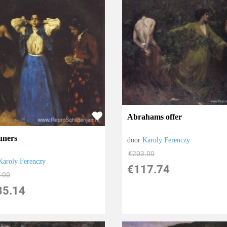
Abrahams offer
uners
door
Karoly Ferenczy
€
203.00
Karoly Ferenczy
€
117.74
.00
35.14