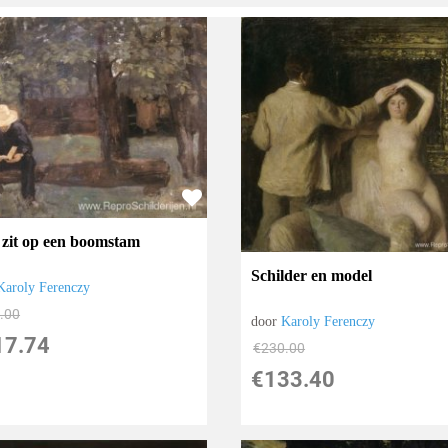
zit op een boomstam
Schilder en model
Karoly Ferenczy
.00
door
Karoly Ferenczy
17.74
€
230.00
€
133.40