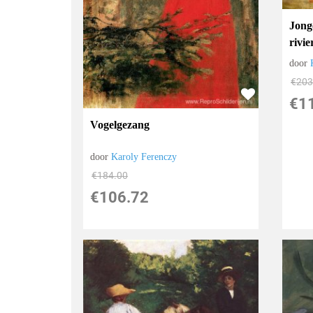
Jonge
rivie
door
€
203
€
1
Vogelgezang
door
Karoly Ferenczy
€
184.00
€
106.72