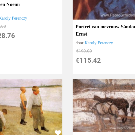
 en Noémi
Karoly Ferenczy
.00
Portret van mevrouw Sándo
Ernst
28.76
door
Karoly Ferenczy
€
199.00
€
115.42