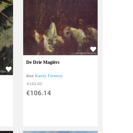
De Drie Magiërs
door
Karoly Ferenczy
€
183.00
€
106.14