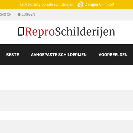
42% korting op alle schilderijen
2
dagen
07:43:57
ONS OP
INLOGGEN
BESTE
AANGEPASTE SCHILDERIJEN
VOORBEELDEN