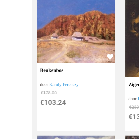
Beukenbos
Zige
door
Karoly Ferenczy
€
178.00
door
€
103.24
€
233
€
1