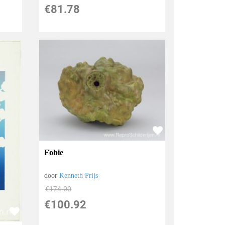
€
81.78
Fobie
door
Kenneth Prijs
€
174.00
€
100.92