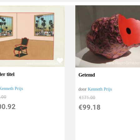
r titel
Getemd
Kenneth Prijs
door
Kenneth Prijs
.00
€
171.00
00.92
€
99.18