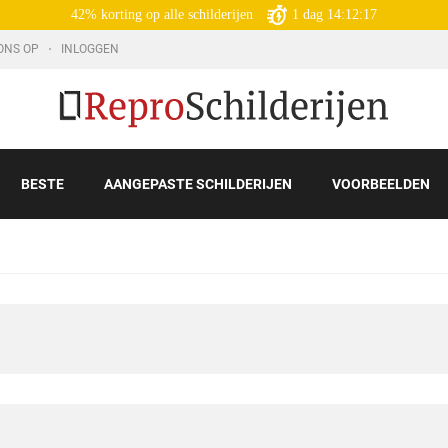
42% korting op alle schilderijen
1
dag
14:12:16
ONS OP
INLOGGEN
BESTE
AANGEPASTE SCHILDERIJEN
VOORBEELDEN