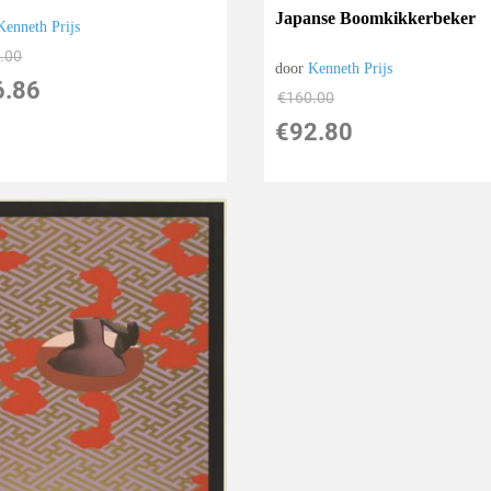
Japanse Boomkikkerbeker
Kenneth Prijs
.00
door
Kenneth Prijs
6.86
€
160.00
€
92.80