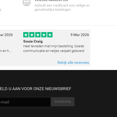
Gebruik een creditcard voor veilige en
gemakkelijke betalingen.
d
ar 2026
9 Mar 2026
Souie Craig
Heel tevreden met mijn bestelling. Goede
n en het
communicatie en netjes verpakt geleverd.
e
t weten
Bekijk alle recensies
 zoals
ELD U AAN VOOR ONZE NIEUWSBRIEF