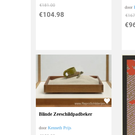
€
181.00
door
€
104.98
€
167
€
9
Blinde Zeeschildpadbeker
door
Kenneth Prijs