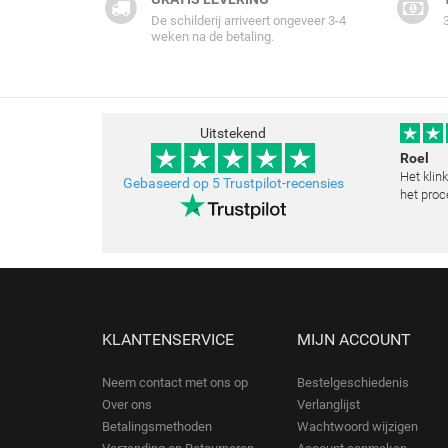
De schilderij arriveert ongeveer 3-4
weken na de betaling.
Uitstekend
Roel
Het klin
Gebaseerd op 5 Trustpilot-recensies
het proc
klopt he
schilder
toegestu
KLANTENSERVICE
MIJN ACCOUNT
Neem contact met ons op
Bestelgeschiedenis
Over ons
Verlanglijst
Betalingsmethoden
Wachtwoord wijzigen