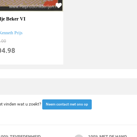
dje Beker VI
Kenneth Prijs
.00
04.98
iet vinden wat u zoekt?
Neem contact met ons op
100% TEVREDENHEID
100% MET DE HAND