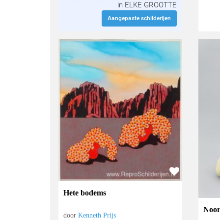
in ELKE GROOTTE
Aangepaste schilderijen
Hete bodems
Noor
door
Kenneth Prijs