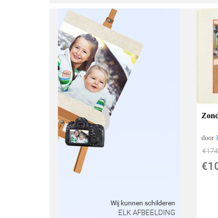
Zonde
door
€
174
€
1
Wij kunnen schilderen
ELK AFBEELDING