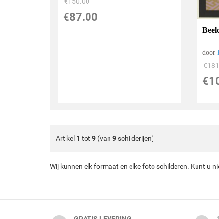
€
150.00
€
87.00
Beel
door
€
181
€
1
Artikel
1
tot
9
(van
9
schilderijen)
Wij kunnen elk formaat en elke foto schilderen. Kunt u n
GRATIS LEVERING