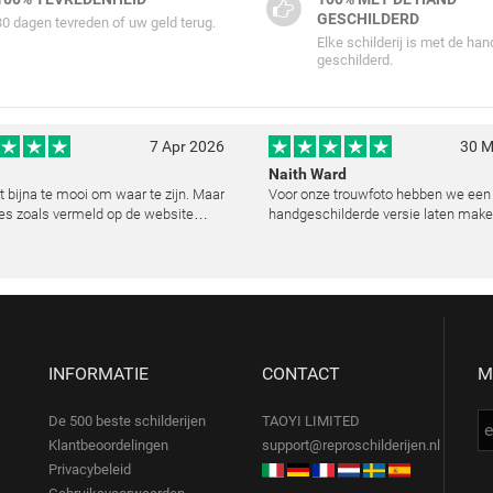
GESCHILDERD
30 dagen tevreden of uw geld terug.
Elke schilderij is met de han
geschilderd.
7 Apr 2026
30 M
Naith Ward
kt bijna te mooi om waar te zijn. Maar
Voor onze trouwfoto hebben we een
es zoals vermeld op de website
handgeschilderde versie laten make
lemaal. Wij hebben een heel mooi
resultaat heeft ons echt ontroerd. D
ij laten reproduceren op basis van
kunstenaar heeft de emoties perfec
urde foto's. De communicatie i
vast te leggen en zelfs kleine details
de lic
INFORMATIE
CONTACT
M
De 500 beste schilderijen
TAOYI LIMITED
Klantbeoordelingen
support@reproschilderijen.nl
Privacybeleid