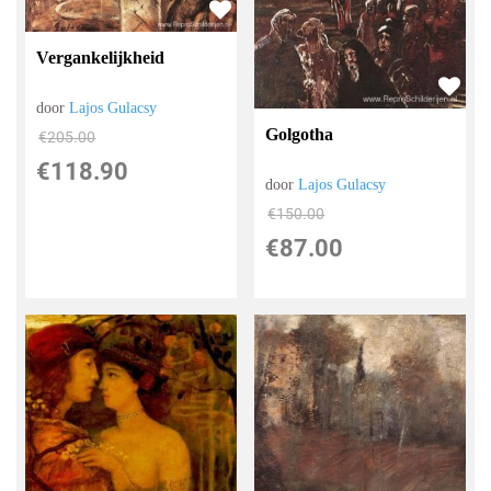
Vergankelijkheid
door
Lajos Gulacsy
Golgotha
€
205.00
€
118.90
door
Lajos Gulacsy
€
150.00
€
87.00