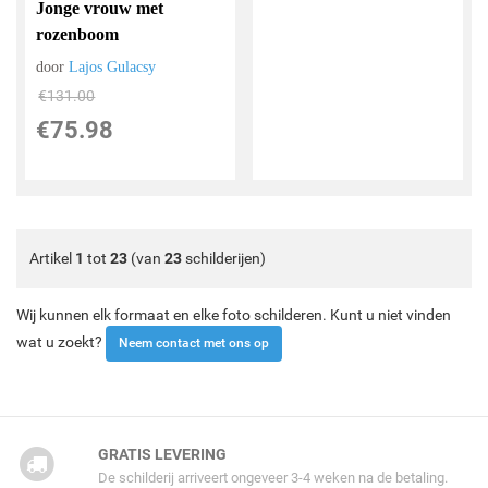
Jonge vrouw met
rozenboom
door
Lajos Gulacsy
€
131.00
€
75.98
Artikel
1
tot
23
(van
23
schilderijen)
Wij kunnen elk formaat en elke foto schilderen. Kunt u niet vinden
wat u zoekt?
Neem contact met ons op
GRATIS LEVERING
De schilderij arriveert ongeveer 3-4 weken na de betaling.