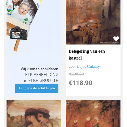
Belegering van een
kasteel
door
Lajos Gulacsy
Wij kunnen schilderen
€
205.00
ELK AFBEELDING
in ELKE GROOTTE
€
118.90
Aangepaste schilderijen