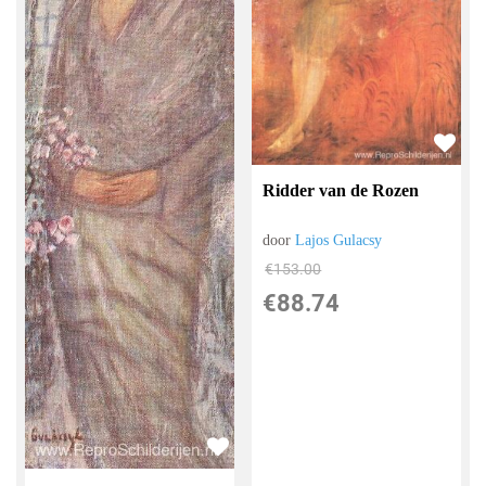
Ridder van de Rozen
door
Lajos Gulacsy
€
153.00
€
88.74