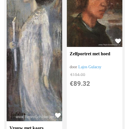
Zelfportret met hoed
door
Lajos Gulacsy
€
154.00
€
89.32
Vrouw met kaars