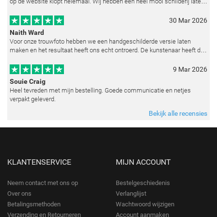
op de website klopt helemaal. Wij hebben een heel mooi schilderij laten
reproduceren op basis van toegestuurde foto's. De communicatie i
30 Mar 2026
Naith Ward
Voor onze trouwfoto hebben we een handgeschilderde versie laten
maken en het resultaat heeft ons echt ontroerd. De kunstenaar heeft de
emoties perfect weten vast te leggen en zelfs kleine details zoals de lic
9 Mar 2026
Souie Craig
Heel tevreden met mijn bestelling. Goede communicatie en netjes
verpakt geleverd.
Bekijk alle recensies
KLANTENSERVICE
MIJN ACCOUNT
Neem contact met ons op
Bestelgeschiedenis
Over ons
Verlanglijst
Betalingsmethoden
Wachtwoord wijzigen
Verzending en Retourneren
Account aanmaken