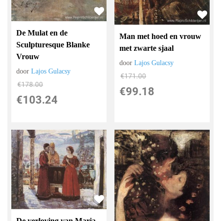
De Mulat en de
Man met hoed en vrouw
Sculpturesque Blanke
met zwarte sjaal
Vrouw
door
Lajos Gulacsy
door
Lajos Gulacsy
€
171.00
€
178.00
€
99.18
€
103.24
De verloving van Maria