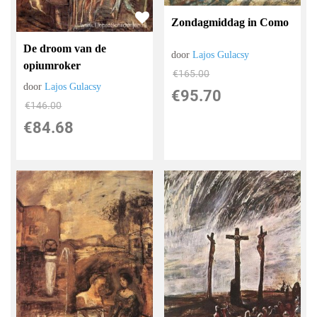
Zondagmiddag in Como
De droom van de
door
Lajos Gulacsy
opiumroker
€
165.00
door
Lajos Gulacsy
€
95.70
€
146.00
€
84.68