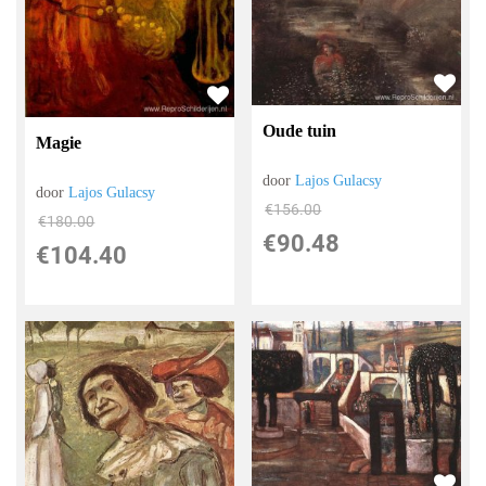
Oude tuin
Magie
door
Lajos Gulacsy
door
Lajos Gulacsy
€
156.00
€
180.00
€
90.48
€
104.40