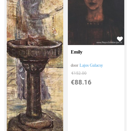
Emily
door
Lajos Gulacsy
€
152.00
€
88.16