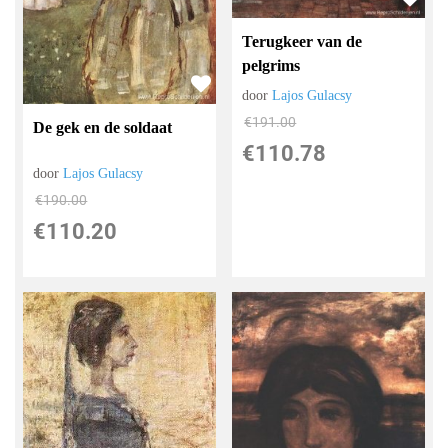
Terugkeer van de
pelgrims
door
Lajos Gulacsy
€
191.00
De gek en de soldaat
€
110.78
door
Lajos Gulacsy
€
190.00
€
110.20