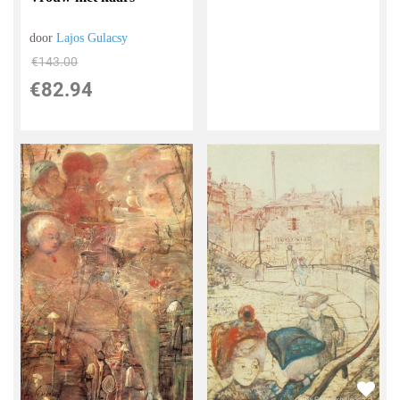
door
Lajos Gulacsy
€
143.00
€
82.94