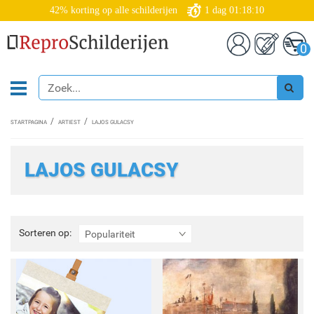
42% korting op alle schilderijen
1
dag
01:18:09
0
STARTPAGINA
ARTIEST
LAJOS GULACSY
LAJOS GULACSY
Sorteren
Sorteren op:
Populariteit
op: