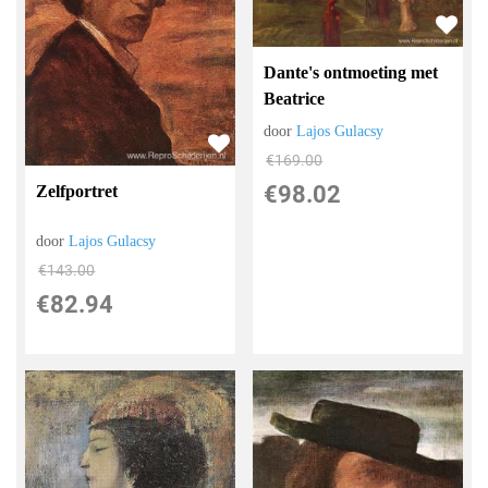
Dante's ontmoeting met
Beatrice
door
Lajos Gulacsy
€
169.00
€
98.02
Zelfportret
door
Lajos Gulacsy
€
143.00
€
82.94