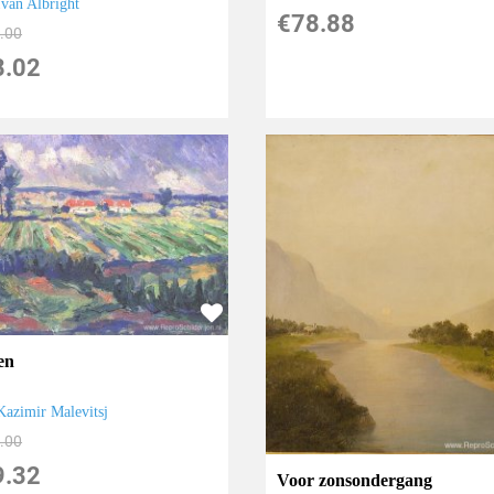
Ivan Albright
€
78.88
.00
8.02
en
Kazimir Malevitsj
.00
9.32
Voor zonsondergang