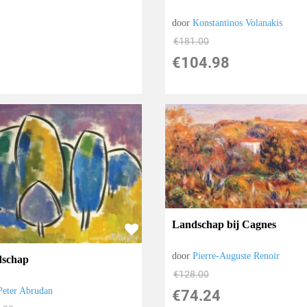
door
Konstantinos Volanakis
€
181.00
€
104.98
Landschap bij Cagnes
door
Pierre-Auguste Renoir
schap
€
128.00
Peter Abrudan
€
74.24