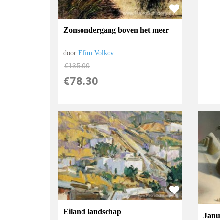
Zonsondergang boven het meer
door
Efim Volkov
€
135.00
€
78.30
Eiland landschap
Janu