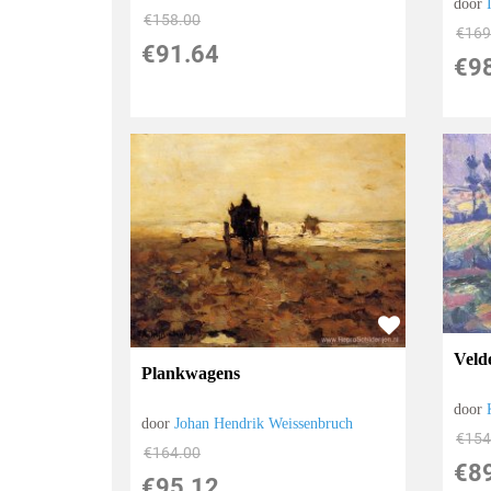
door
€
158.00
€
169
€
91.64
€
9
Veld
Plankwagens
door
door
Johan Hendrik Weissenbruch
€
154
€
164.00
€
8
€
95.12