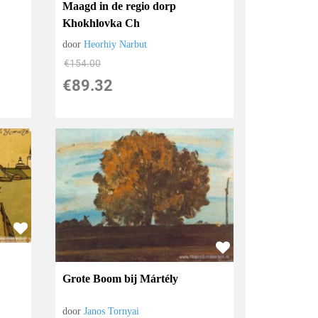
Maagd in de regio dorp
Khokhlovka Ch
door
Heorhiy Narbut
€
154.00
€
89.32
Grote Boom bij Mártély
door
Janos Tornyai