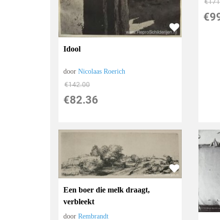
€
171
€
9
Idool
door
Nicolaas Roerich
€
142.00
€
82.36
Een boer die melk draagt,
verbleekt
door
Rembrandt