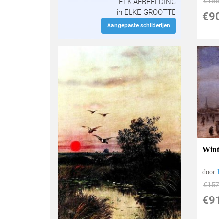
€
156
ELK AFBEELDING
in ELKE GROOTTE
€
9
Aangepaste schilderijen
Wint
door
€
157
€
9