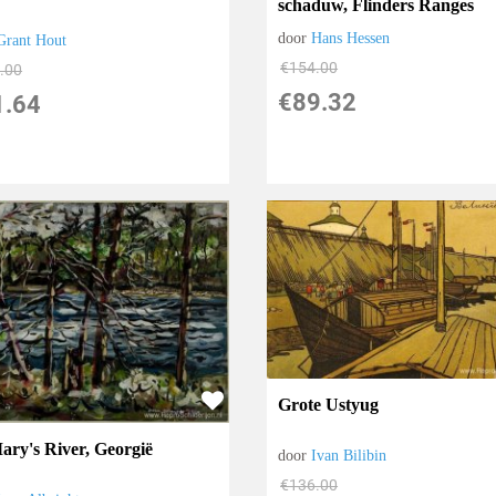
schaduw, Flinders Ranges
door
Hans Hessen
Grant Hout
€
154.00
.00
€
89.32
1.64
Grote Ustyug
Mary's River, Georgië
door
Ivan Bilibin
€
136.00