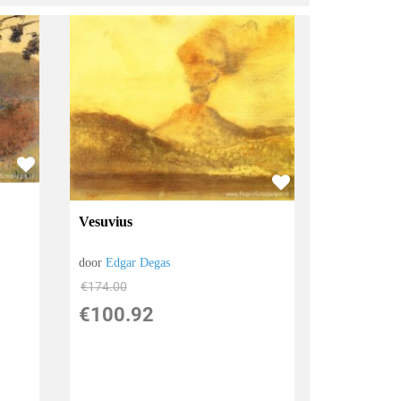
Vesuvius
door
Edgar Degas
€
174.00
€
100.92