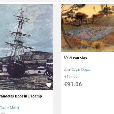
Veld van vlas
door
Edgar Degas
€
157.00
€
91.06
randetes Boot in Fécamp
Claude Monet