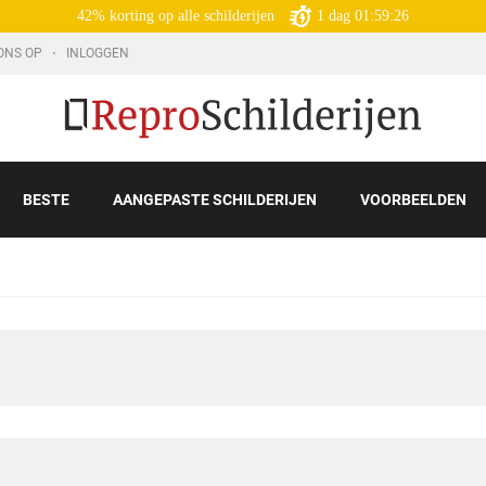
42% korting op alle schilderijen
1
dag
01:59:25
ONS OP
INLOGGEN
BESTE
AANGEPASTE SCHILDERIJEN
VOORBEELDEN