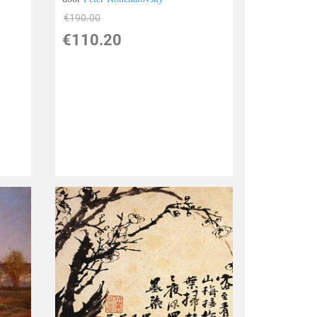
€
190.00
€
110.20