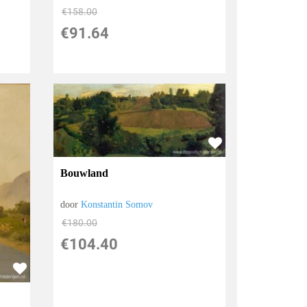
€
158.00
€
91.64
Bouwland
door
Konstantin Somov
€
180.00
€
104.40