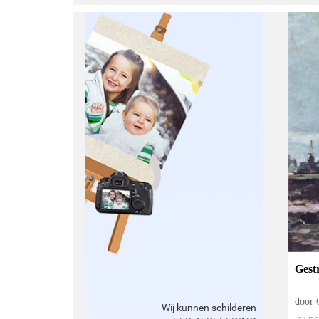
Gest
door
Wij kunnen schilderen