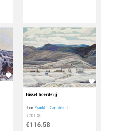
Bisset-boerderij
door
Franklin Carmichael
€
201.00
€
116.58