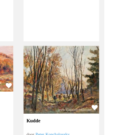
Kudde
door
Peter Konchalovsky