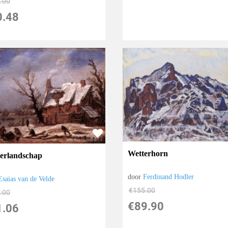
.00
0.48
Wetterhorn
erlandschap
door
Ferdinand Hodler
Esaias van de Velde
€
155.00
.00
€
89.90
1.06