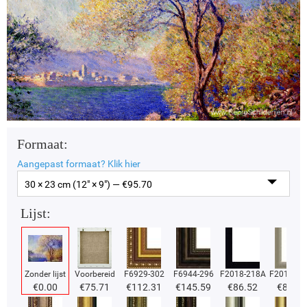
Formaat:
Aangepast formaat?
Klik hier
30 × 23 cm (12" × 9") — €
95.70
Lijst:
Zonder lijst
Voorbereid
F6929-302
F6944-296
F2018-218A
F2018-37
€
0.00
€
75.71
€
112.31
€
145.59
€
86.52
€
86.52