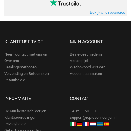
Bekijk alle recensies
KLANTENSERVICE
MIJN ACCOUNT
Neem contact met ons op
Bestelgeschiedenis
Over ons
Verlanglijst
Betalingsmethoden
Wachtwoord wijzigen
Verzending en Retourneren
Account aanmaken
Retourbeleid
INFORMATIE
CONTACT
De 500 beste schilderijen
TAOYI LIMITED
Klantbeoordelingen
support@reproschilderijen.nl
Privacybeleid
Gebruiksvoorwaarden