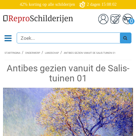
42% korting op alle schilderijen
2
dagen
15:08:02
0
STARTPAGINA
ONDERWERP
LANDSCHAP
ANTIBES GEZIEN VANUIT DE SALIS-TUINEN 01
Antibes gezien vanuit de Salis-
tuinen 01