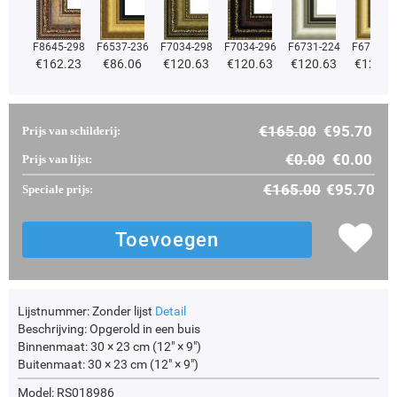
F8645-298
F6537-236
F7034-298
F7034-296
F6731-224
F6731-2
€
162.23
€
86.06
€
120.63
€
120.63
€
120.63
€
120.6
€
165.00
€
95.70
Prijs van schilderij:
€
0.00
€
0.00
Prijs van lijst:
€
165.00
€
95.70
Speciale prijs:
Lijstnummer:
Zonder lijst
Detail
Beschrijving:
Opgerold in een buis
Binnenmaat:
30 × 23 cm (12" × 9")
Buitenmaat:
30 × 23 cm (12" × 9")
Model: RS018986