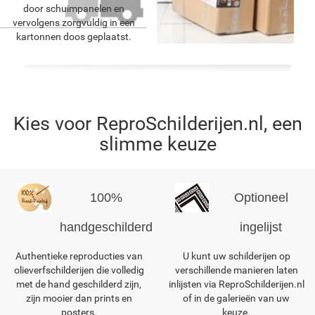
door schuimpanelen en
vervolgens zorgvuldig in een
kartonnen doos geplaatst.
Kies voor ReproSchilderijen.nl, een
slimme keuze
100%
Optioneel
handgeschilderd
ingelijst
Authentieke reproducties van
U kunt uw schilderijen op
olieverfschilderijen die volledig
verschillende manieren laten
met de hand geschilderd zijn,
inlijsten via ReproSchilderijen.nl
zijn mooier dan prints en
of in de galerieën van uw
posters.
keuze.