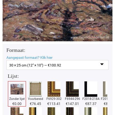
Formaat:
Aangepast formaat?
Klik hier
30 × 25 cm (12" × 10") — €
100.92
Lijst:
Zonder lijst
Voorbereid
F6929-302
F6944-296
F2018-218A
F2018-37
€
0.00
€
76.45
€
113.41
€
147.01
€
87.37
€
87.37