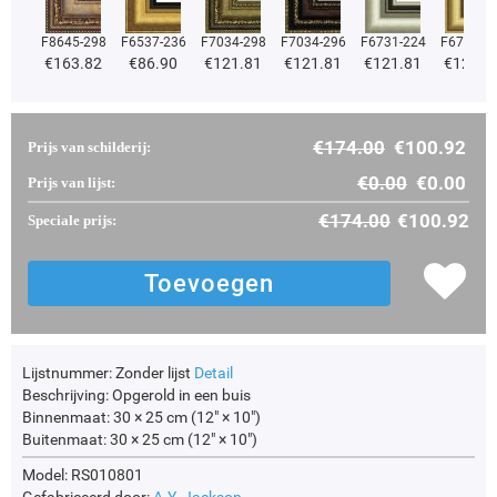
F8645-298
F6537-236
F7034-298
F7034-296
F6731-224
F6731-2
€
163.82
€
86.90
€
121.81
€
121.81
€
121.81
€
121.8
€
174.00
€
100.92
Prijs van schilderij:
€
0.00
€
0.00
Prijs van lijst:
€
174.00
€
100.92
Speciale prijs:
Lijstnummer:
Zonder lijst
Detail
Beschrijving:
Opgerold in een buis
Binnenmaat:
30 × 25 cm (12" × 10")
Buitenmaat:
30 × 25 cm (12" × 10")
Model: RS010801