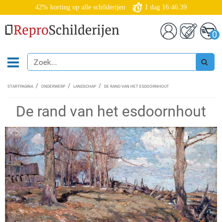
42% korting op alle schilderijen
1
dag
16:46:39
0
STARTPAGINA
ONDERWERP
LANDSCHAP
DE RAND VAN HET ESDOORNHOUT
De rand van het esdoornhout