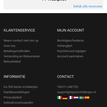
Bekijk alle recensies
KLANTENSERVICE
MIJN ACCOUNT
Neem contact met ons op
Bestelgeschiedenis
Over ons
Verlanglijst
Betalingsmethoden
Wachtwoord wijzigen
Verzending en Retourneren
Account aanmaken
Retourbeleid
INFORMATIE
CONTACT
De 500 beste schilderijen
TAOYI LIMITED
Klantbeoordelingen
support@reproschilderijen.nl
Privacybeleid
Gebruiksvoorwaarden