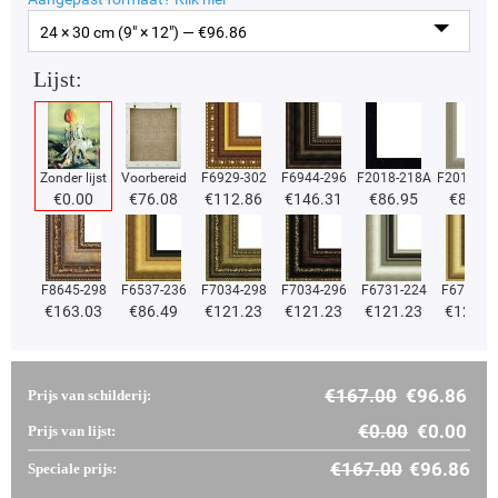
24 × 30 cm (9" × 12") — €
96.86
Lijst:
Zonder lijst
Voorbereid
F6929-302
F6944-296
F2018-218A
F2018-37
€
0.00
€
76.08
€
112.86
€
146.31
€
86.95
€
86.95
F8645-298
F6537-236
F7034-298
F7034-296
F6731-224
F6731-2
€
163.03
€
86.49
€
121.23
€
121.23
€
121.23
€
121.2
€
167.00
€
96.86
Prijs van schilderij:
€
0.00
€
0.00
Prijs van lijst:
€
167.00
€
96.86
Speciale prijs: