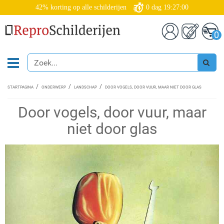
42% korting op alle schilderijen
0
dag
19:26:59
0
STARTPAGINA
ONDERWERP
LANDSCHAP
DOOR VOGELS, DOOR VUUR, MAAR NIET DOOR GLAS
Door vogels, door vuur, maar
niet door glas