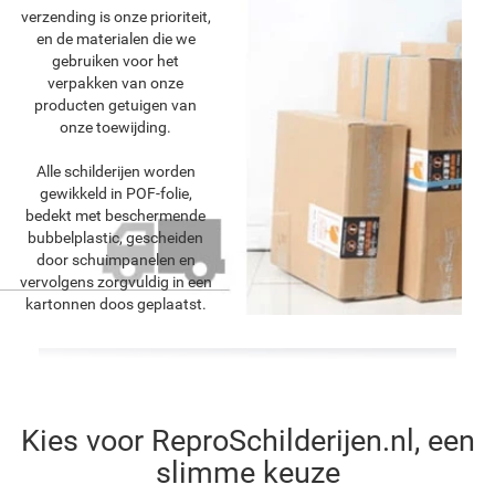
verzending is onze prioriteit,
en de materialen die we
gebruiken voor het
verpakken van onze
producten getuigen van
onze toewijding.
Alle schilderijen worden
gewikkeld in POF-folie,
bedekt met beschermende
bubbelplastic, gescheiden
door schuimpanelen en
vervolgens zorgvuldig in een
kartonnen doos geplaatst.
Kies voor ReproSchilderijen.nl, een
slimme keuze