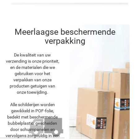
Meerlaagse beschermende
verpakking
De kwaliteit van uw
verzending is onze prioriteit,
en de materialen die we
gebruiken voor het
verpakken van onze
producten getuigen van
onze toewijding.
Alle schilderijen worden
gewikkeld in POF-folie,
bedekt met beschermende
bubbelplastic, gescheiden
door schuimpanelen en
vervolgens zorgvuldig in een