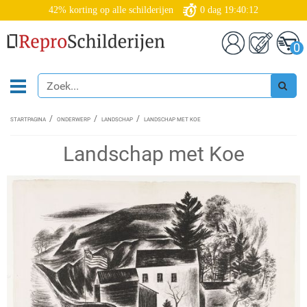
42% korting op alle schilderijen
0
dag
19:40:12
0
STARTPAGINA
ONDERWERP
LANDSCHAP
LANDSCHAP MET KOE
Landschap met Koe