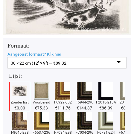
Formaat:
Aangepast formaat?
Klik hier
30 × 22 cm (12" × 9") — €
89.32
Lijst:
Zonder lijst
Voorbereid
F6929-302
F6944-296
F2018-218A
F2018-37
€
0.00
€
75.33
€
111.76
€
144.87
€
86.09
€
86.09
F8645-298
F6537-236
F7034-298
F7034-296
F6731-224
F6731-2