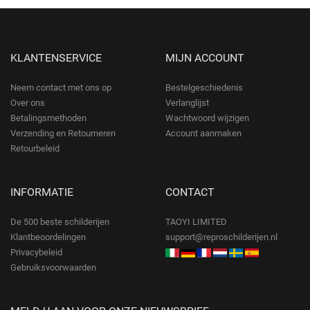
KLANTENSERVICE
MIJN ACCOUNT
Neem contact met ons op
Bestelgeschiedenis
Over ons
Verlanglijst
Betalingsmethoden
Wachtwoord wijzigen
Verzending en Retourneren
Account aanmaken
Retourbeleid
INFORMATIE
CONTACT
De 500 beste schilderijen
TAOYI LIMITED
Klantbeoordelingen
support@reproschilderijen.nl
Privacybeleid
Gebruiksvoorwaarden