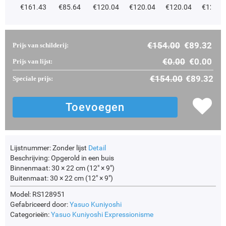
€
161.43
€
85.64
€
120.04
€
120.04
€
120.04
€
120.0
€
154.00
€
89.32
Prijs van schilderij:
€
0.00
€
0.00
Prijs van lijst:
€
154.00
€
89.32
Speciale prijs:
Lijstnummer:
Zonder lijst
Detail
Beschrijving:
Opgerold in een buis
Binnenmaat:
30 × 22 cm (12" × 9")
Buitenmaat:
30 × 22 cm (12" × 9")
Model: RS128951
Gefabriceerd door:
Yasuo Kuniyoshi
Categorieën:
Yasuo Kuniyoshi
Expressionisme