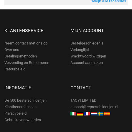
Bekijk alle recensies
KLANTENSERVICE
MIJN ACCOUNT
Neem contact met ons op
Bestelgeschiedenis
Over ons
Verlanglijst
Betalingsmethoden
Wachtwoord wijzigen
Verzending en Retourneren
Account aanmaken
Retourbeleid
INFORMATIE
CONTACT
De 500 beste schilderijen
TAOYI LIMITED
Klantbeoordelingen
support@reproschilderijen.nl
Privacybeleid
Gebruiksvoorwaarden