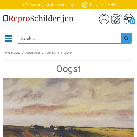
42% korting op alle schilderijen
1
dag
13:49:43
0
STARTPAGINA
ONDERWERP
LANDSCHAP
OOGST
Oogst