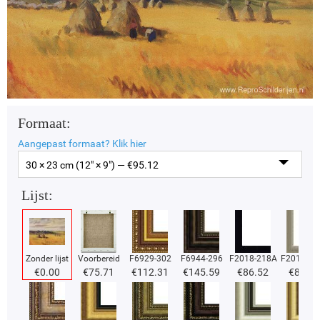
Formaat:
Aangepast formaat?
Klik hier
30 × 23 cm (12" × 9") — €
95.12
Lijst:
Zonder lijst
Voorbereid
F6929-302
F6944-296
F2018-218A
F2018-37
€
0.00
€
75.71
€
112.31
€
145.59
€
86.52
€
86.52