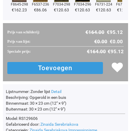
F8645-298
F6537-236
F7034-298
F7034-296
F6731-224
F6731-2
€
162.23
€
86.06
€
120.63
€
120.63
€
120.63
€
120.6
€
164.00
€
95.12
Prijs van schilderij:
€
0.00
€
0.00
Prijs van lijst:
€
164.00
€
95.12
Speciale prijs:
Lijstnummer:
Zonder lijst
Detail
Beschrijving:
Opgerold in een buis
Binnenmaat:
30 × 23 cm (12" × 9")
Buitenmaat:
30 × 23 cm (12" × 9")
Model: RS129606
Gefabriceerd door:
Zinaida Serebriakova
Categorieën:
Zinaida Serebriakova
Impressionisme