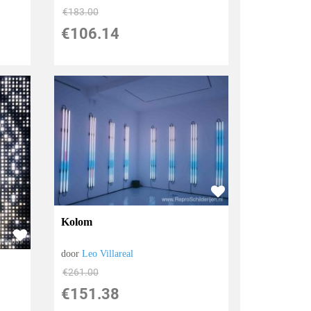
€
183.00
€
106.14
Kolom
door
Leo Villareal
€
261.00
€
151.38