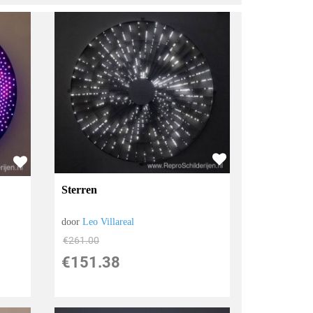
Sterren
door
Leo Villareal
€
261.00
€
151.38