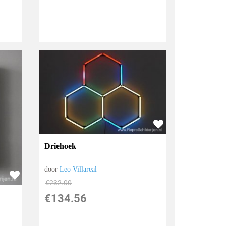
Driehoek
door
Leo Villareal
€
232.00
€
134.56