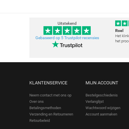
Uitstekend
Roel
Het klin
Gebaseerd op 5 Trustpilot-recensies
het proc
klopt he
schilder
toegestu
KLANTENSERVICE
MIJN ACCOUNT
Neem contact met ons op
Bestelgeschiedenis
Over ons
Verlanglijst
Betalingsmethoden
Wachtwoord wijzigen
Verzending en Retourneren
Account aanmaken
Retourbeleid