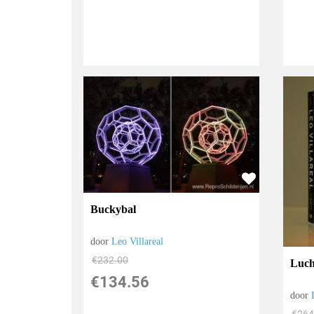
Buckybal
door
Leo Villareal
€
232.00
Luch
€
134.56
door
€
264