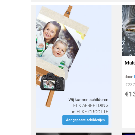
Mult
door
€
237
€
1
Wij kunnen schilderen
ELK AFBEELDING
in ELKE GROOTTE
Aangepaste schilderijen