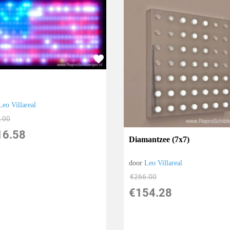
Leo Villareal
.00
16.58
Diamantzee (7x7)
door
Leo Villareal
€
266.00
€
154.28