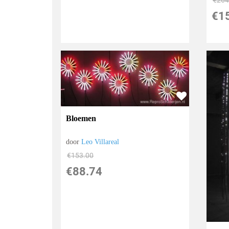
€
1
Bloemen
door
Leo Villareal
€
153.00
€
88.74