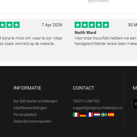
geschilderd.
7 Apr 2026
30 M
Naith Ward
kt bijna te mooi om waar te zijn. Maar
Voor onze trouwfoto hebben we een
es zoals vermeld op de website
handgeschilderde versie laten make
lemaal. Wij hebben een heel mooi
resultaat heeft ons echt ontroerd. D
ij laten reproduceren op basis van
kunstenaar heeft de emoties perfec
urde foto's. De communicatie i
vast te leggen en zelfs kleine details
de lic
INFORMATIE
CONTACT
M
De 500 beste schilderijen
TAOYI LIMITED
Klantbeoordelingen
support@reproschilderijen.nl
Privacybeleid
Gebruiksvoorwaarden