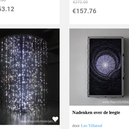
€
272.00
53.12
€
157.76
Nadenken over de leegte
door
Leo Villareal