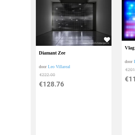
Vlag
Diamant Zee
door
door
Leo Villareal
€
201
€
222.00
€
1
€
128.76