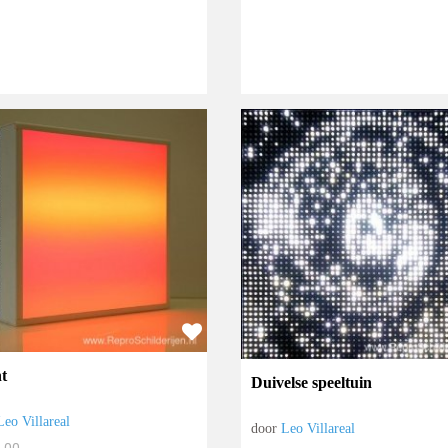
t
Duivelse speeltuin
Leo Villareal
door
Leo Villareal
.00