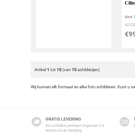
Cili
door
€
172
€
9
Artikel
1
tot
15
(van
15
schilderijen)
Wij kunnen elk formaat en elke foto schilderen. Kunt u n
GRATIS LEVERING
De schilderij arriveert ongeveer 3-4
weken na de betaling.