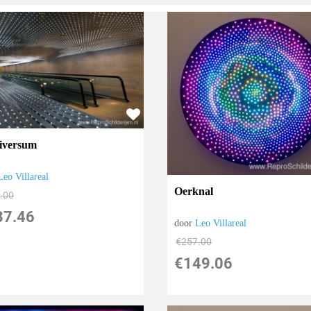
iversum
Leo Villareal
Oerknal
.00
37.46
door
Leo Villareal
€
257.00
€
149.06