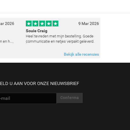
ar 2026
9 Mar 2026
Souie Craig
Heel tevreden met mijn bestelling. Goede
n en het
communicatie en netjes verpakt geleverd.
e
t weten
Bekijk alle recensies
 zoals
ELD U AAN VOOR ONZE NIEUWSBRIEF