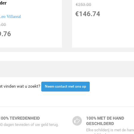
nder
€
253.00
€
146.74
Leo Villareal
.00
9.76
iet vinden wat u zoekt?
Neem contact met ons op
100% TEVREDENHEID
100% MET DE HAND
GESCHILDERD
30 dagen tevreden of uw geld terug.
Elke schilderij is met de han