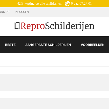
42% korting op alle schilderijen
0
dag
07:27:00
ONS OP
INLOGGEN
BESTE
AANGEPASTE SCHILDERIJEN
VOORBEELDEN