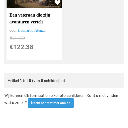
Een veteraan die zijn
avonturen vertelt
door
Leonardo Alenza
€
211.00
€
122.38
Artikel
1
tot
8
(van
8
schilderijen)
Wij kunnen elk formaat en elke foto schilderen. Kunt u niet vinden
wat u zoekt?
Neem contact met ons op