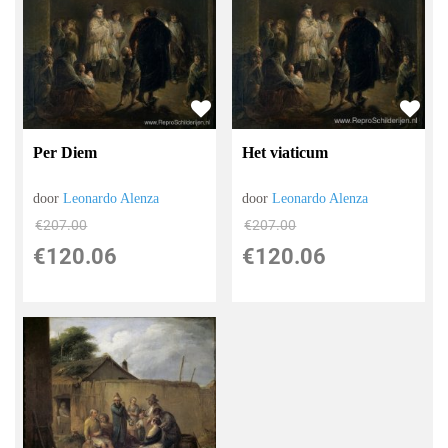
Het viaticum
Per Diem
door
Leonardo Alenza
door
Leonardo Alenza
€
207.00
€
207.00
€
120.06
€
120.06