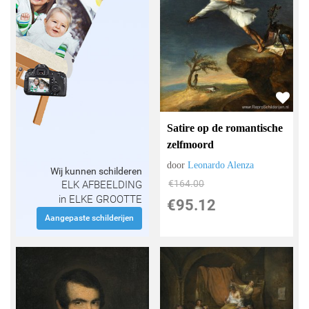
Satire op de romantische
zelfmoord
door
Leonardo Alenza
Wij kunnen schilderen
€
164.00
ELK AFBEELDING
in ELKE GROOTTE
€
95.12
Aangepaste schilderijen