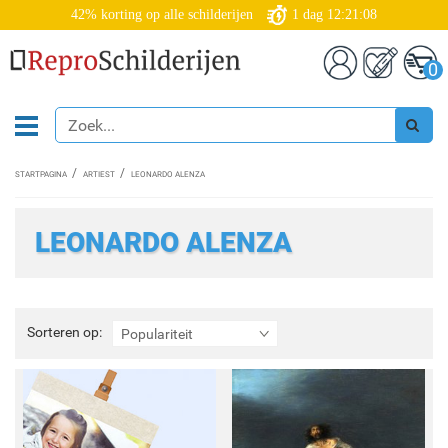
42% korting op alle schilderijen
1
dag
12:21:07
0
STARTPAGINA
ARTIEST
LEONARDO ALENZA
LEONARDO ALENZA
Sorteren
Sorteren op:
Populariteit
op: