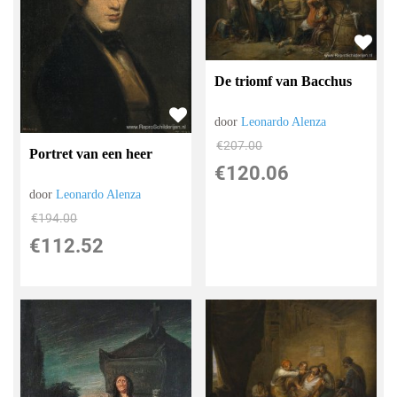
De triomf van Bacchus
door
Leonardo Alenza
€
207.00
Portret van een heer
€
120.06
door
Leonardo Alenza
€
194.00
€
112.52