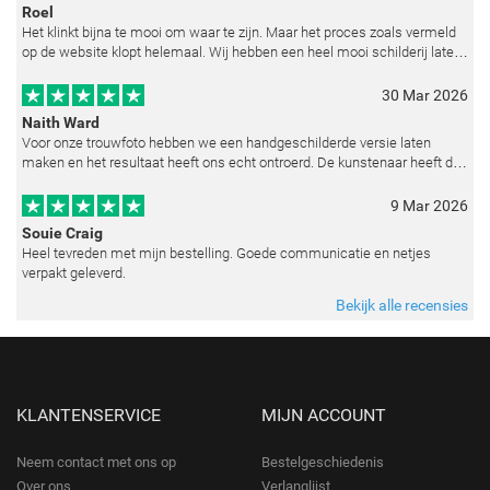
Roel
Het klinkt bijna te mooi om waar te zijn. Maar het proces zoals vermeld
op de website klopt helemaal. Wij hebben een heel mooi schilderij laten
reproduceren op basis van toegestuurde foto's. De communicatie i
30 Mar 2026
Naith Ward
Voor onze trouwfoto hebben we een handgeschilderde versie laten
maken en het resultaat heeft ons echt ontroerd. De kunstenaar heeft de
emoties perfect weten vast te leggen en zelfs kleine details zoals de lic
9 Mar 2026
Souie Craig
Heel tevreden met mijn bestelling. Goede communicatie en netjes
verpakt geleverd.
Bekijk alle recensies
KLANTENSERVICE
MIJN ACCOUNT
Neem contact met ons op
Bestelgeschiedenis
Over ons
Verlanglijst