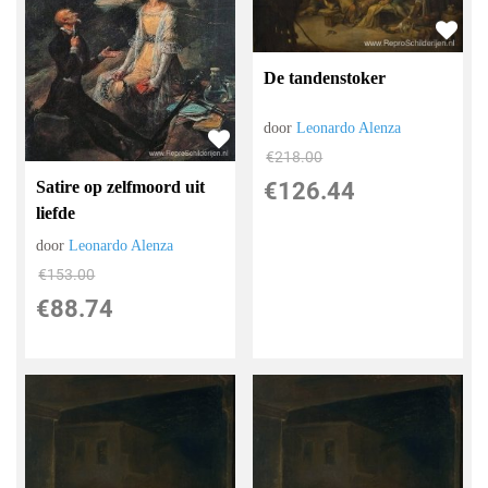
De tandenstoker
door
Leonardo Alenza
€
218.00
Satire op zelfmoord uit
€
126.44
liefde
door
Leonardo Alenza
€
153.00
€
88.74