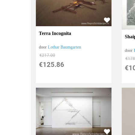
Terra Incognita
Shai
door
Lothar Baumgarten
door
€
217.00
€
178
€
125.86
€
1