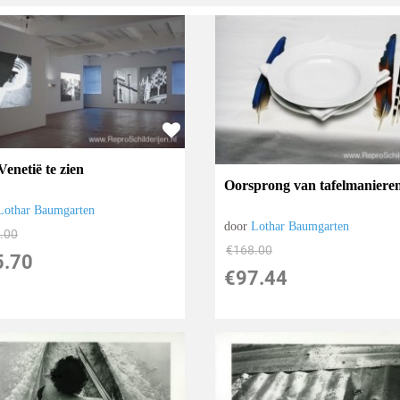
enetië te zien
Oorsprong van tafelmaniere
Lothar Baumgarten
door
Lothar Baumgarten
.00
€
168.00
5.70
€
97.44