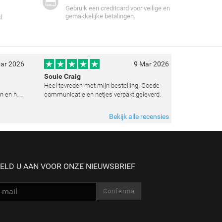
Gebruik een creditcard voor veilige en
gemakkelijke betalingen.
d
ar 2026
9 Mar 2026
Souie Craig
Heel tevreden met mijn bestelling. Goede
n en het
communicatie en netjes verpakt geleverd.
e
t weten
Bekijk alle recensies
 zoals
ELD U AAN VOOR ONZE NIEUWSBRIEF