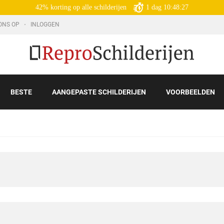
42% korting op alle schilderijen
1
dag
10:48:26
ONS OP
INLOGGEN
BESTE
AANGEPASTE SCHILDERIJEN
VOORBEELDEN