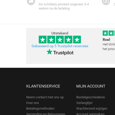
De schilderij arriveert ongeveer 3-4
weken na de betaling.
Uitstekend
Roel
Het klin
Gebaseerd op 5 Trustpilot-recensies
het proc
klopt he
schilder
toegestu
KLANTENSERVICE
MIJN ACCOUNT
Neem contact met ons op
Bestelgeschiedenis
Over ons
Verlanglijst
Betalingsmethoden
Wachtwoord wijzigen
Verzending en Retourneren
Account aanmaken