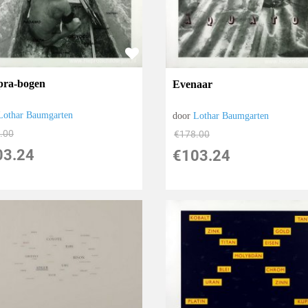
pra-bogen
Evenaar
Lothar Baumgarten
door
Lothar Baumgarten
.00
€
178.00
03.24
€
103.24