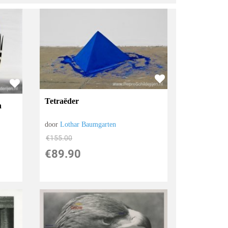
Tetraëder
n
door
Lothar Baumgarten
€
155.00
€
89.90