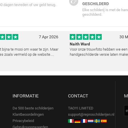
GESCHILDERD
30 dagen tevreden of uw geld terug.
Elke schilderij is met de han
geschilderd.
7 Apr 2026
30 M
Naith Ward
kt bijna te mooi om waar te zijn. Maar
Voor onze trouwfoto hebben we een
es zoals vermeld op de website
handgeschilderde versie laten make
lemaal. Wij hebben een heel mooi
resultaat heeft ons echt ontroerd. D
ij laten reproduceren op basis van
kunstenaar heeft de emoties perfec
urde foto's. De communicatie i
vast te leggen en zelfs kleine details
de lic
INFORMATIE
CONTACT
M
De 500 beste schilderijen
TAOYI LIMITED
Klantbeoordelingen
support@reproschilderijen.nl
Privacybeleid
Gebruiksvoorwaarden