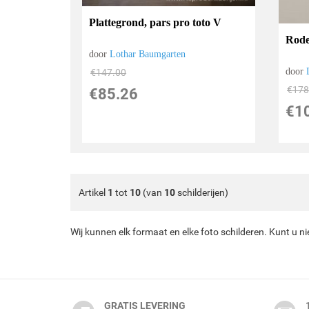
Plattegrond, pars pro toto V
Rode
door
Lothar Baumgarten
door
€
147.00
€
178
€
85.26
€
1
Artikel
1
tot
10
(van
10
schilderijen)
Wij kunnen elk formaat en elke foto schilderen. Kunt u n
GRATIS LEVERING