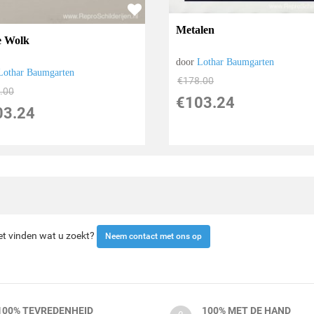
Metalen
 Wolk
door
Lothar Baumgarten
Lothar Baumgarten
€
178.00
.00
€
103.24
03.24
iet vinden wat u zoekt?
Neem contact met ons op
100% TEVREDENHEID
100% MET DE HAND