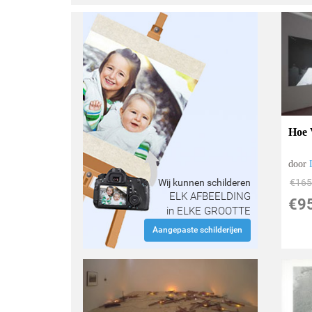
Hoe V
door
Wij kunnen schilderen
€
165
ELK AFBEELDING
€
9
in ELKE GROOTTE
Aangepaste schilderijen