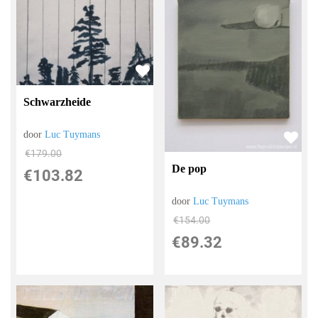
Schwarzheide
door
Luc Tuymans
€
179.00
De pop
€
103.82
door
Luc Tuymans
€
154.00
€
89.32