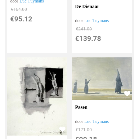
door
Luc Tuymans
De Dienaar
€
164.00
€
95.12
door
Luc Tuymans
€
241.00
€
139.78
Pasen
door
Luc Tuymans
€
171.00