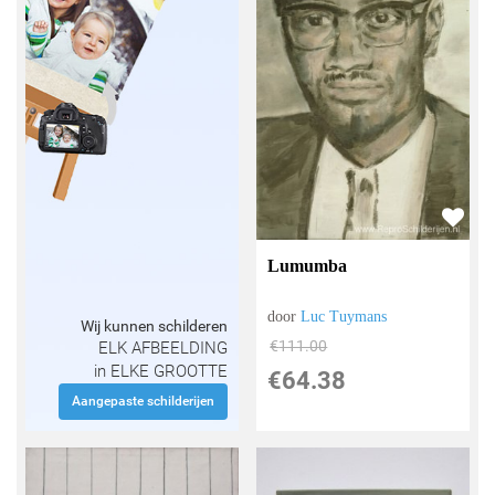
Lumumba
door
Luc Tuymans
Wij kunnen schilderen
€
111.00
ELK AFBEELDING
in ELKE GROOTTE
€
64.38
Aangepaste schilderijen