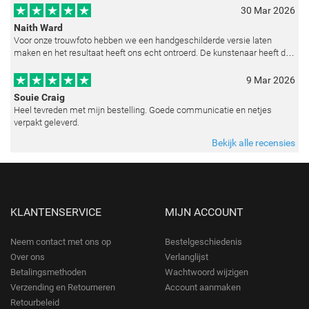
30 Mar 2026
Naith Ward
Voor onze trouwfoto hebben we een handgeschilderde versie laten
maken en het resultaat heeft ons echt ontroerd. De kunstenaar heeft de
emoties perfect weten vast te leggen en zelfs kleine details zoals de lic
9 Mar 2026
Souie Craig
Heel tevreden met mijn bestelling. Goede communicatie en netjes
verpakt geleverd.
Bekijk alle recensies
KLANTENSERVICE
MIJN ACCOUNT
Neem contact met ons op
Bestelgeschiedenis
Over ons
Verlanglijst
Betalingsmethoden
Wachtwoord wijzigen
Verzending en Retourneren
Account aanmaken
Retourbeleid