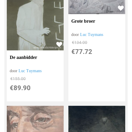
Grote broer
door
Luc Tuymans
€
134.00
€
77.72
De aanbidder
door
Luc Tuymans
€
155.00
€
89.90