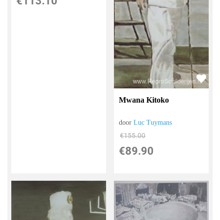
€
113.10
Mwana Kitoko
door
Luc Tuymans
€
155.00
€
89.90