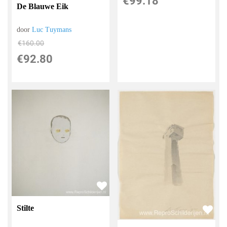
€
99.18
De Blauwe Eik
door
Luc Tuymans
€
160.00
€
92.80
Stilte