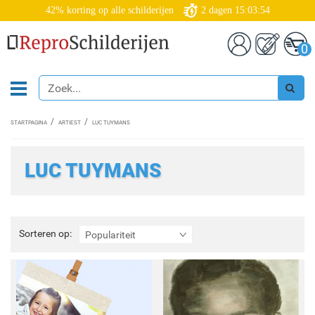
42% korting op alle schilderijen
2
dagen
15:03:53
0
STARTPAGINA
ARTIEST
LUC TUYMANS
LUC TUYMANS
Sorteren
Sorteren op:
Populariteit
op: