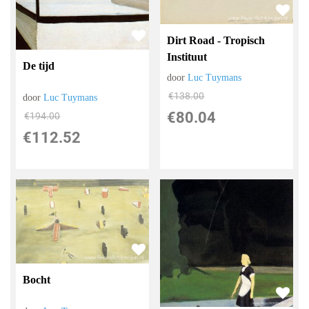
Dirt Road - Tropisch
Instituut
De tijd
door
Luc Tuymans
€
138.00
door
Luc Tuymans
€
80.04
€
194.00
€
112.52
Bocht