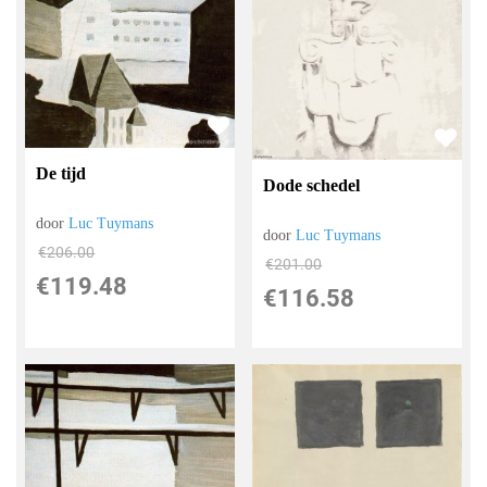
De tijd
Dode schedel
door
Luc Tuymans
door
Luc Tuymans
€
206.00
€
201.00
€
119.48
€
116.58