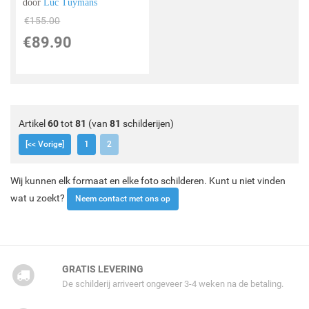
door
Luc Tuymans
€
155.00
€
89.90
Artikel
60
tot
81
(van
81
schilderijen)
[<< Vorige]
1
2
Wij kunnen elk formaat en elke foto schilderen. Kunt u niet vinden
wat u zoekt?
Neem contact met ons op
GRATIS LEVERING
De schilderij arriveert ongeveer 3-4 weken na de betaling.