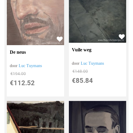
Vuile weg
De neus
door
Luc Tuymans
door
Luc Tuymans
€
148.00
€
194.00
€
85.84
€
112.52