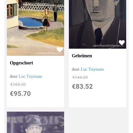
Geheimen
Opgeschort
door
Luc Tuymans
door
Luc Tuymans
€
144.00
€
165.00
€
83.52
€
95.70