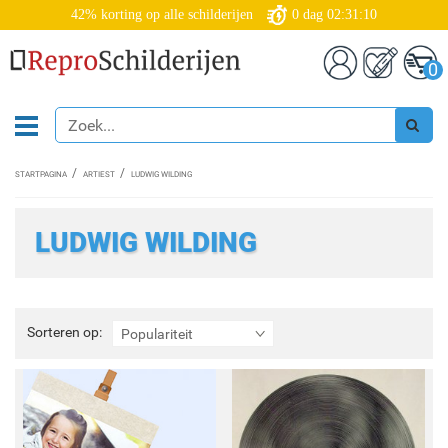
42% korting op alle schilderijen
0
dag
02:31:10
0
STARTPAGINA
ARTIEST
LUDWIG WILDING
LUDWIG WILDING
Sorteren
Sorteren op:
Populariteit
op: