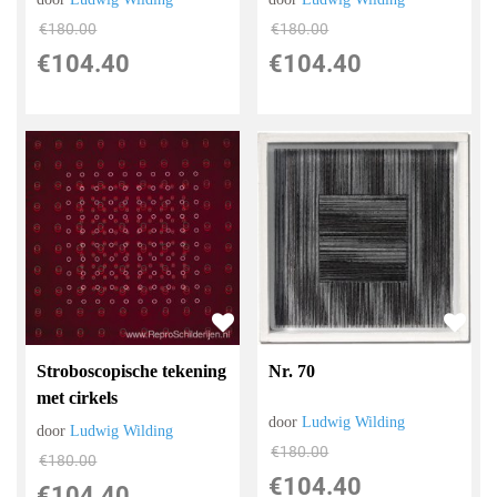
€
180.00
€
180.00
€
104.40
€
104.40
Stroboscopische tekening
Nr. 70
met cirkels
door
Ludwig Wilding
door
Ludwig Wilding
€
180.00
€
180.00
€
104.40
€
104.40