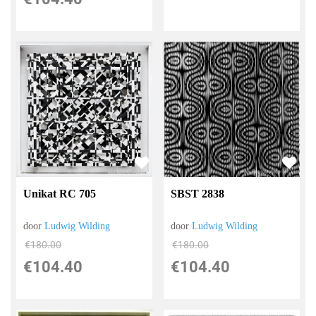
Unikat RC 705
SBST 2838
door
Ludwig Wilding
door
Ludwig Wilding
€
180.00
€
180.00
€
104.40
€
104.40