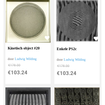
Kinetisch object #20
Enkele PS2c
door
Ludwig Wilding
door
Ludwig Wilding
€
178.00
€
178.00
€
103.24
€
103.24