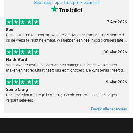
Gebaseerd op 5 Trustpilot-recensies
7 Apr 2026
Roel
Het klinkt bijna te mooi om waar te zijn. Maar het proces zoals vermeld
op de website klopt helemaal. Wij hebben een heel mooi schilderij laten
reproduceren op basis van toegestuurde foto's. De communicatie i
30 Mar 2026
Naith Ward
Voor onze trouwfoto hebben we een handgeschilderde versie laten
maken en het resultaat heeft ons echt ontroerd. De kunstenaar heeft de
emoties perfect weten vast te leggen en zelfs kleine details zoals de lic
9 Mar 2026
Souie Craig
Heel tevreden met mijn bestelling. Goede communicatie en netjes
verpakt geleverd.
Bekijk alle recensies