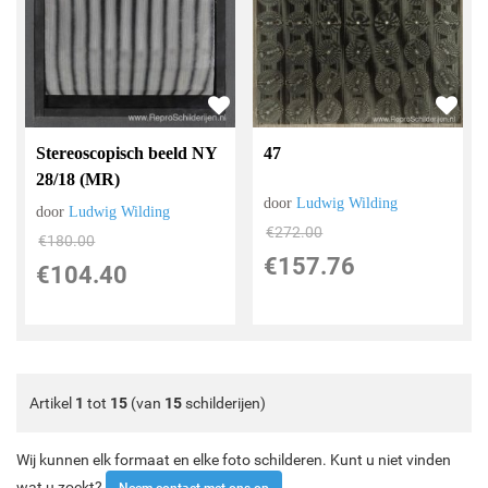
Stereoscopisch beeld NY
47
28/18 (MR)
door
Ludwig Wilding
door
Ludwig Wilding
€
272.00
€
180.00
€
157.76
€
104.40
Artikel
1
tot
15
(van
15
schilderijen)
Wij kunnen elk formaat en elke foto schilderen. Kunt u niet vinden
wat u zoekt?
Neem contact met ons op