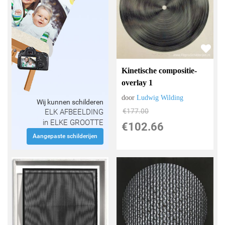
Kinetische compositie-
overlay 1
door
Ludwig Wilding
Wij kunnen schilderen
€
177.00
ELK AFBEELDING
in ELKE GROOTTE
€
102.66
Aangepaste schilderijen