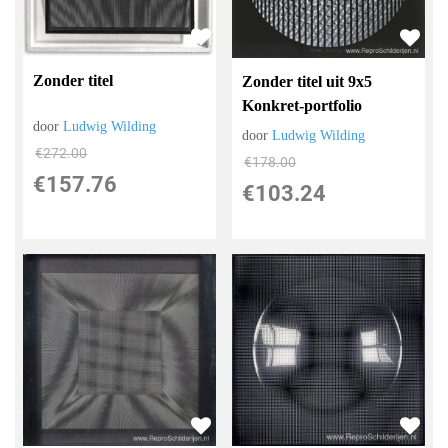
Zonder titel
Zonder titel uit 9x5
Konkret-portfolio
door
Ludwig Wilding
door
Ludwig Wilding
€
272.00
€
178.00
€
157.76
€
103.24