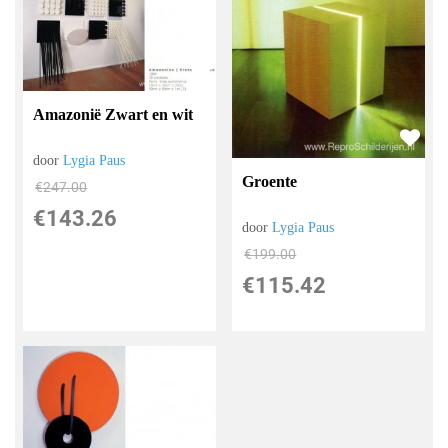
Amazonië Zwart en wit
door
Lygia Paus
Groente
€
247.00
€
143.26
door
Lygia Paus
€
199.00
€
115.42