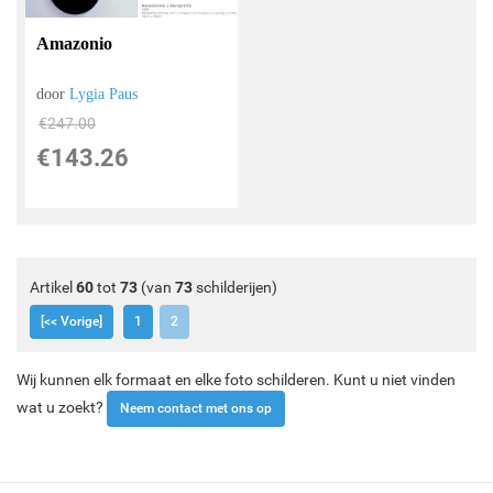
Amazonio
door
Lygia Paus
€
247.00
€
143.26
Artikel
60
tot
73
(van
73
schilderijen)
[<< Vorige]
1
2
Wij kunnen elk formaat en elke foto schilderen. Kunt u niet vinden
wat u zoekt?
Neem contact met ons op