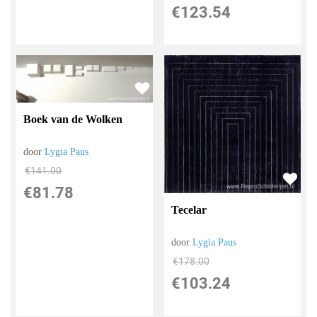
€
123.54
Boek van de Wolken
door
Lygia Paus
€
141.00
€
81.78
Tecelar
door
Lygia Paus
€
178.00
€
103.24