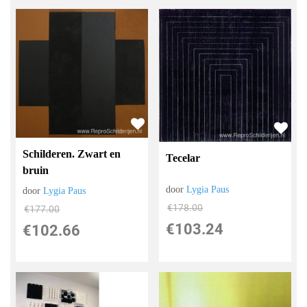
Schilderen. Zwart en
Tecelar
bruin
door
Lygia Paus
door
Lygia Paus
€
178.00
€
177.00
€
103.24
€
102.66