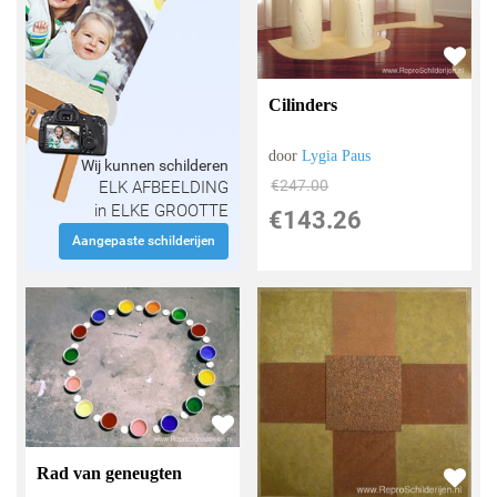
Cilinders
door
Lygia Paus
Wij kunnen schilderen
€
247.00
ELK AFBEELDING
in ELKE GROOTTE
€
143.26
Aangepaste schilderijen
Rad van geneugten