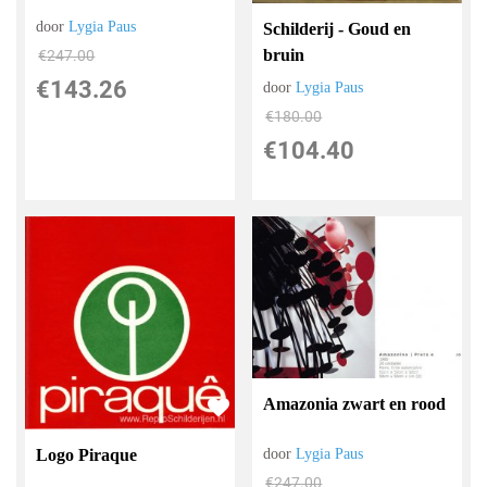
door
Lygia Paus
Schilderij - Goud en
bruin
€
247.00
€
143.26
door
Lygia Paus
€
180.00
€
104.40
Amazonia zwart en rood
Logo Piraque
door
Lygia Paus
€
247.00