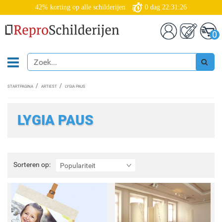
42% korting op alle schilderijen
0
dag
22:31:26
0
STARTPAGINA
ARTIEST
LYGIA PAUS
LYGIA PAUS
Sorteren
Sorteren op:
Populariteit
op: