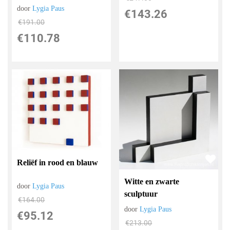
door
Lygia Paus
€
143.26
€
191.00
€
110.78
Reliëf in rood en blauw
Witte en zwarte
door
Lygia Paus
sculptuur
€
164.00
door
Lygia Paus
€
95.12
€
213.00