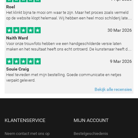
Roel
Het klinkt bijna te mooi om waar te zijn. Maar het proces zoals vermeld
op de website klopt helemaal. Wij hebben een heel mooi schilderij laten
reproduceren op basis van toegestuurde foto's. De communicatie i
30 Mar 2026
Naith Ward
Voor onze trouwfoto hebben we een handgeschilderde versie laten
maken en het resultaat heeft ons echt ontroerd. De kunstenaar heeft de
emoties perfect weten vast te leggen en zelfs kleine details zoals de lic
9 Mar 2026
Souie Craig
Heel tevreden met mijn bestelling. Goede communicatie en netjes
verpakt geleverd.
Bekijk alle recensies
KLANTENSERVICE
MIJN ACCOUNT
Neem contact met ons op
Bestelgeschiedenis