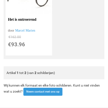
Het is ontroerend
door
Marcel Marien
€
162.00
€
93.96
Artikel
1
tot
2
(van
2
schilderijen)
Wij kunnen elk formaat en elke foto schilderen. Kunt u niet vinden
wat u zoekt?
Neem contact met ons op