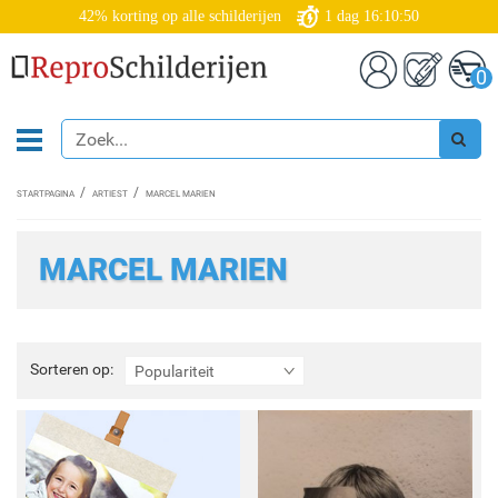
42% korting op alle schilderijen
1
dag
16:10:50
0
STARTPAGINA
ARTIEST
MARCEL MARIEN
MARCEL MARIEN
Sorteren
Sorteren op:
Populariteit
op: