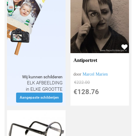
Antiportret
door
Marcel Marien
Wij kunnen schilderen
€
222.00
ELK AFBEELDING
in ELKE GROOTTE
€
128.76
Aangepaste schilderijen