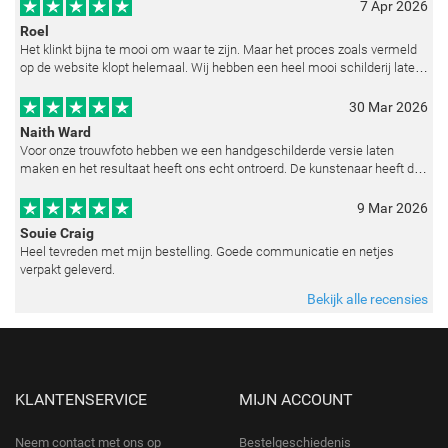
7 Apr 2026
Roel
Het klinkt bijna te mooi om waar te zijn. Maar het proces zoals vermeld
op de website klopt helemaal. Wij hebben een heel mooi schilderij laten
reproduceren op basis van toegestuurde foto's. De communicatie i
30 Mar 2026
Naith Ward
Voor onze trouwfoto hebben we een handgeschilderde versie laten
maken en het resultaat heeft ons echt ontroerd. De kunstenaar heeft de
emoties perfect weten vast te leggen en zelfs kleine details zoals de lic
9 Mar 2026
Souie Craig
Heel tevreden met mijn bestelling. Goede communicatie en netjes
verpakt geleverd.
Bekijk alle recensies
KLANTENSERVICE
MIJN ACCOUNT
Neem contact met ons op
Bestelgeschiedenis