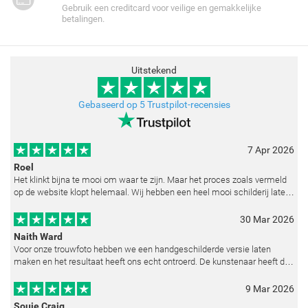
Gebruik een creditcard voor veilige en gemakkelijke
betalingen.
Uitstekend
Gebaseerd op 5 Trustpilot-recensies
7 Apr 2026
Roel
Het klinkt bijna te mooi om waar te zijn. Maar het proces zoals vermeld
op de website klopt helemaal. Wij hebben een heel mooi schilderij laten
reproduceren op basis van toegestuurde foto's. De communicatie i
30 Mar 2026
Naith Ward
Voor onze trouwfoto hebben we een handgeschilderde versie laten
maken en het resultaat heeft ons echt ontroerd. De kunstenaar heeft de
emoties perfect weten vast te leggen en zelfs kleine details zoals de lic
9 Mar 2026
Souie Craig