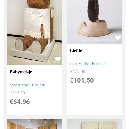
Liefde
door
Marisol Escobar
€
175.00
Babymeisje
€
101.50
door
Marisol Escobar
€
112.00
€
64.96