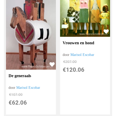
Vrouwen en hond
door
Marisol Escobar
€
207.00
€
120.06
De generaals
door
Marisol Escobar
€
107.00
€
62.06