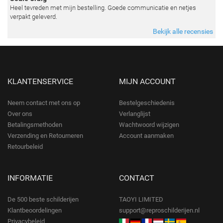
Heel tevreden met mijn bestelling. Goede communicatie en netjes
verpakt geleverd.
Bekijk alle recensies
KLANTENSERVICE
MIJN ACCOUNT
Neem contact met ons op
Bestelgeschiedenis
Over ons
Verlanglijst
Betalingsmethoden
Wachtwoord wijzigen
Verzending en Retourneren
Account aanmaken
Retourbeleid
INFORMATIE
CONTACT
De 500 beste schilderijen
TAOYI LIMITED
Klantbeoordelingen
support@reproschilderijen.nl
Privacybeleid