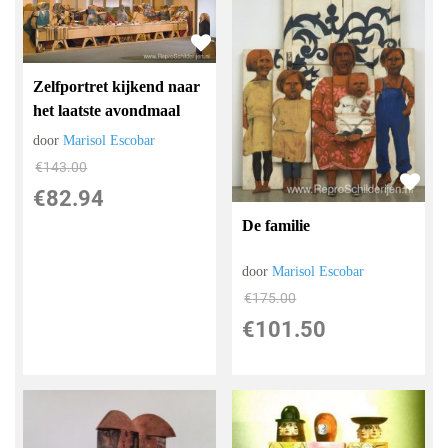
Zelfportret kijkend naar
het laatste avondmaal
door
Marisol Escobar
€
143.00
€
82.94
De familie
door
Marisol Escobar
€
175.00
€
101.50