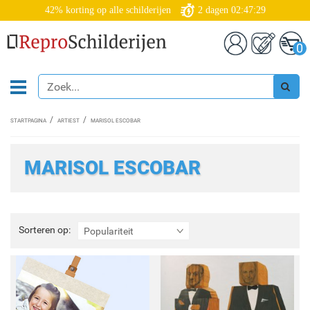
42% korting op alle schilderijen
2
dagen
02:47:28
0
STARTPAGINA
ARTIEST
MARISOL ESCOBAR
MARISOL ESCOBAR
Sorteren
Sorteren op:
Populariteit
op: