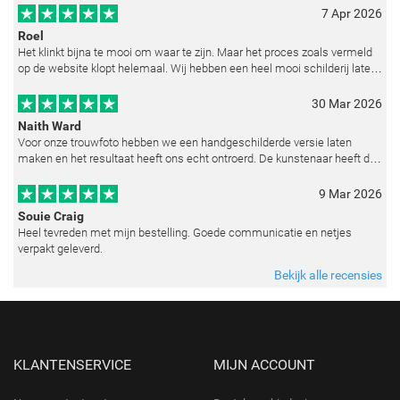
7 Apr 2026
Roel
Het klinkt bijna te mooi om waar te zijn. Maar het proces zoals vermeld
op de website klopt helemaal. Wij hebben een heel mooi schilderij laten
reproduceren op basis van toegestuurde foto's. De communicatie i
30 Mar 2026
Naith Ward
Voor onze trouwfoto hebben we een handgeschilderde versie laten
maken en het resultaat heeft ons echt ontroerd. De kunstenaar heeft de
emoties perfect weten vast te leggen en zelfs kleine details zoals de lic
9 Mar 2026
Souie Craig
Heel tevreden met mijn bestelling. Goede communicatie en netjes
verpakt geleverd.
Bekijk alle recensies
KLANTENSERVICE
MIJN ACCOUNT