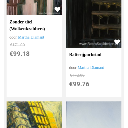
Zonder titel
(Wolkenkrabbers)
door
Martha Diamant
€
171.00
€
99.18
Batterijparkstad
door
Martha Diamant
€
172.00
€
99.76