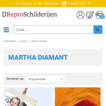
42% korting op alle schilderijen
2
dagen
10:07:26
0
STARTPAGINA
ARTIEST
MARTHA DIAMANT
MARTHA DIAMANT
Sorteren
Sorteren op:
Populariteit
op: