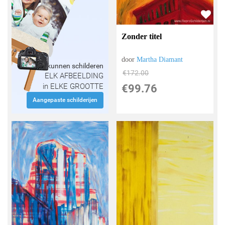
Zonder titel
door
Martha Diamant
Wij kunnen schilderen
€
172.00
ELK AFBEELDING
in ELKE GROOTTE
€
99.76
Aangepaste schilderijen