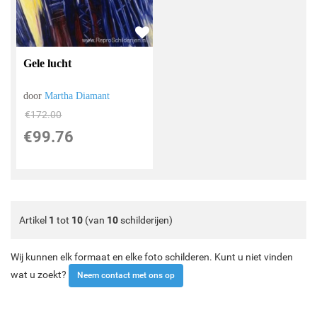
Gele lucht
door
Martha Diamant
€
172.00
€
99.76
Artikel
1
tot
10
(van
10
schilderijen)
Wij kunnen elk formaat en elke foto schilderen. Kunt u niet vinden
wat u zoekt?
Neem contact met ons op