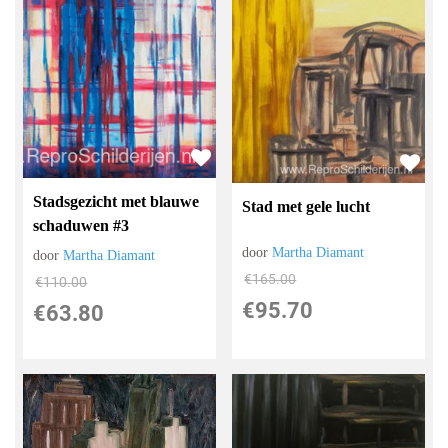
Stadsgezicht met blauwe
Stad met gele lucht
schaduwen #3
door
Martha Diamant
door
Martha Diamant
€
165.00
€
110.00
€
95.70
€
63.80