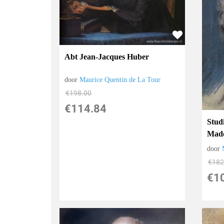
Abt Jean-Jacques Huber
door
Maurice Quentin de La Tour
€
198.00
€
114.84
Stud
Made
door
€
182
€
1