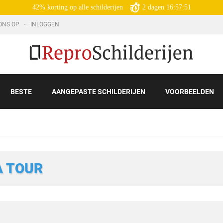
42% korting op alle schilderijen
2
dagen
16:57:50
ONS OP
INLOGGEN
BESTE
AANGEPASTE SCHILDERIJEN
VOORBEELDEN
A TOUR