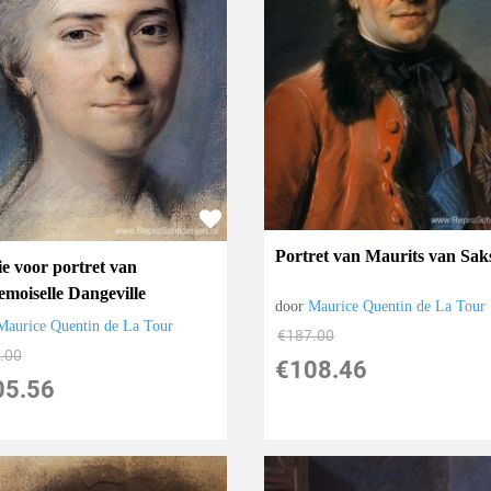
Portret van Maurits van Sak
ie voor portret van
moiselle Dangeville
door
Maurice Quentin de La Tour
Maurice Quentin de La Tour
€
187.00
.00
€
108.46
05.56