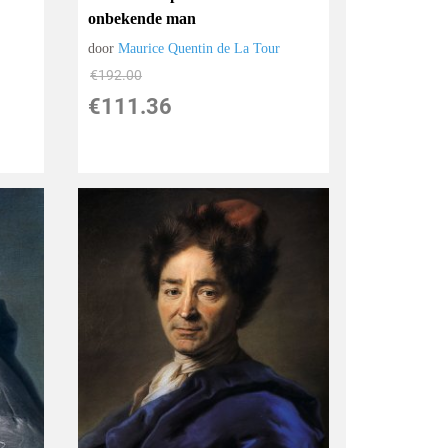
onbekende man
door
Maurice Quentin de La Tour
€
192.00
€
111.36