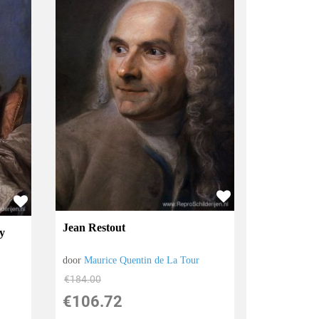
Jean Restout
oy
door
Maurice Quentin de La Tour
€
184.00
€
106.72