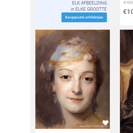
€
182
ELK AFBEELDING
in ELKE GROOTTE
€
1
Aangepaste schilderijen