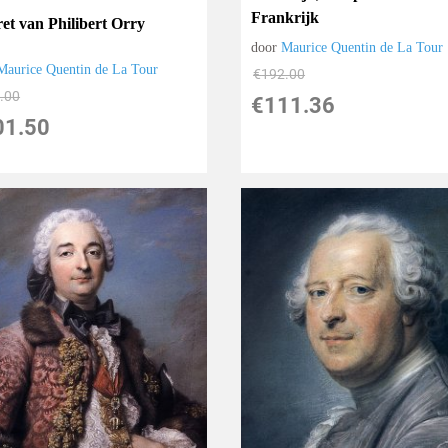
Frankrijk
ret van Philibert Orry
door
Maurice Quentin de La Tour
Maurice Quentin de La Tour
€
192.00
.00
€
111.36
01.50