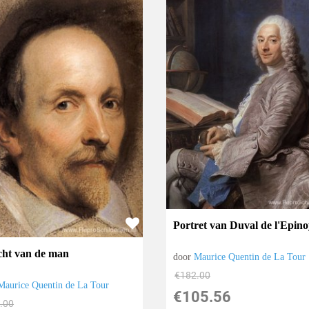
Portret van Duval de l'Epin
cht van de man
door
Maurice Quentin de La Tour
€
182.00
Maurice Quentin de La Tour
€
105.56
.00