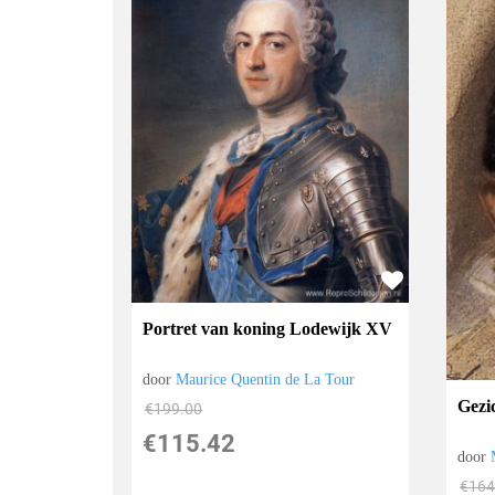
Portret van koning Lodewijk XV
door
Maurice Quentin de La Tour
Gezi
€
199.00
€
115.42
door
€
164