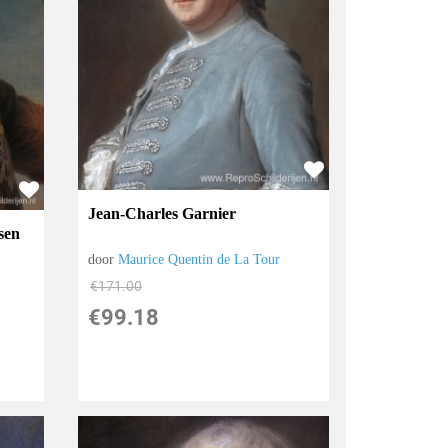
Jean-Charles Garnier
sen
door
Maurice Quentin de La Tour
€
171.00
€
99.18