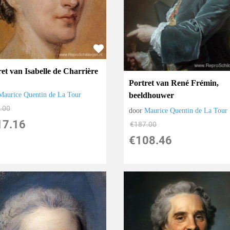
ret van Isabelle de Charrière
Portret van René Frémin,
beeldhouwer
Maurice Quentin de La Tour
.00
door
Maurice Quentin de La Tour
17.16
€
187.00
€
108.46