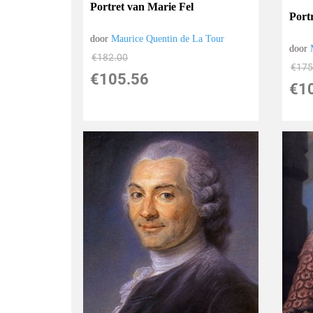
Portret van Marie Fel
Port
door
Maurice Quentin de La Tour
door
€
182.00
€
175
€
105.56
€
1