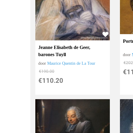
Port
Jeanne Elisabeth de Geer,
barones Tuyll
door
€
202
door
Maurice Quentin de La Tour
€
1
€
190.00
€
110.20