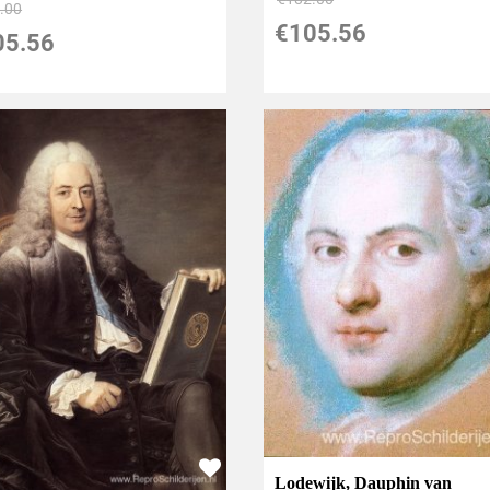
.00
€
105.56
05.56
Lodewijk, Dauphin van