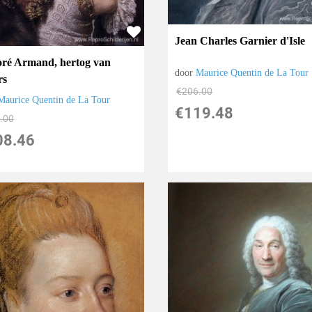
Jean Charles Garnier d'Isle
ré Armand, hertog van
door
Maurice Quentin de La Tour
rs
€
206.00
Maurice Quentin de La Tour
€
119.48
.00
08.46