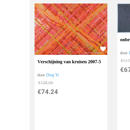
onbe
door
€
117
Verschijning van kruisen 2007-5
€
6
door
Ding Yi
€
128.00
€
74.24