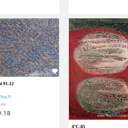
hi 91-12
Ding Yi
.00
9.18
4°C-85