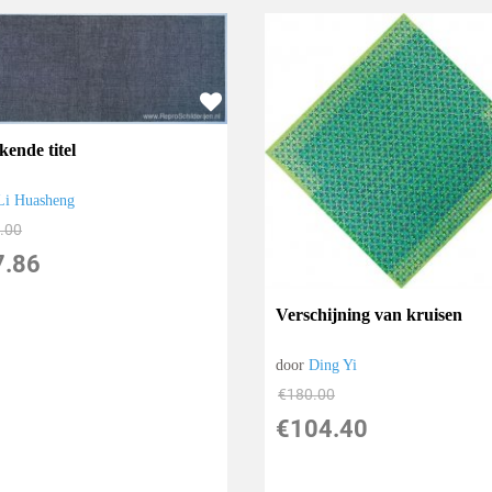
kende titel
Li Huasheng
.00
7.86
Verschijning van kruisen
door
Ding Yi
€
180.00
€
104.40