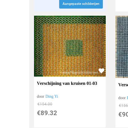
Aangepaste schilderijen
Verschijning van kruisen 01-03
Vers
door
Ding Yi
door
€
154.00
€
156
€
89.32
€
9