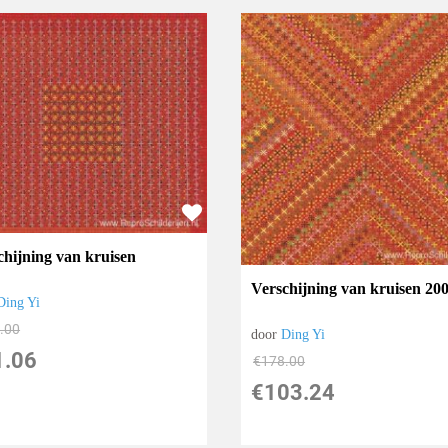
chijning van kruisen
Verschijning van kruisen 20
Ding Yi
.00
door
Ding Yi
1.06
€
178.00
€
103.24