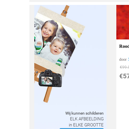
Rood
door
€
99.
€
5
Wij kunnen schilderen
ELK AFBEELDING
in ELKE GROOTTE