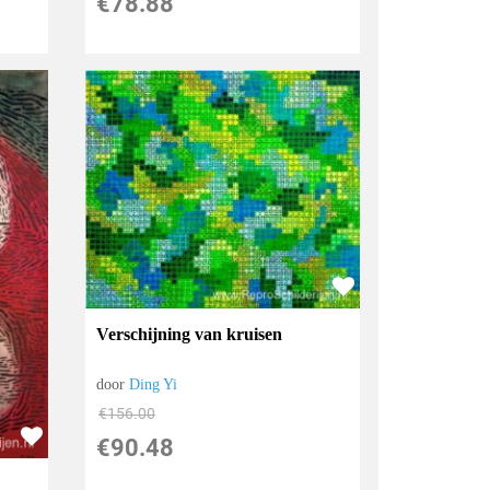
€
78.88
Verschijning van kruisen
door
Ding Yi
€
156.00
€
90.48