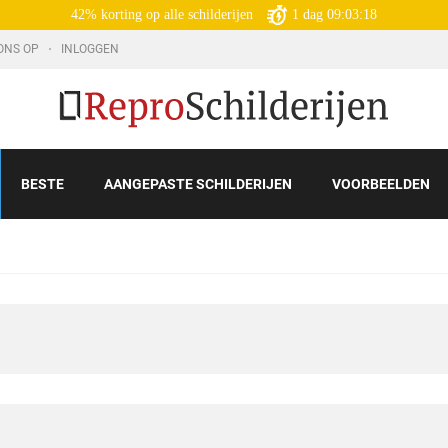
42% korting op alle schilderijen
1
dag
09:03:17
ONS OP
INLOGGEN
BESTE
AANGEPASTE SCHILDERIJEN
VOORBEELDEN