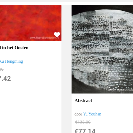
 in het Oosten
Xu Hongming
00
7.42
Abstract
door
Yu Youhan
€
133.00
€
77.14