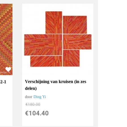
Verschijning van kruisen (in zes
02-1
delen)
door
Ding Yi
€
180.00
€
104.40