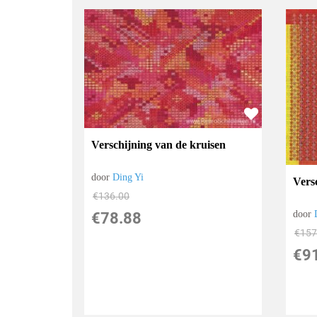
Verschijning van de kruisen
door
Ding Yi
Vers
€
136.00
door
€
78.88
€
157
€
9