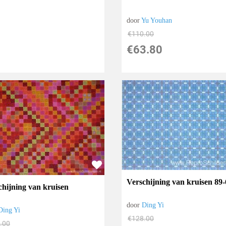
door
Yu Youhan
€
110.00
€
63.80
Verschijning van kruisen 89-
chijning van kruisen
door
Ding Yi
Ding Yi
€
128.00
.00