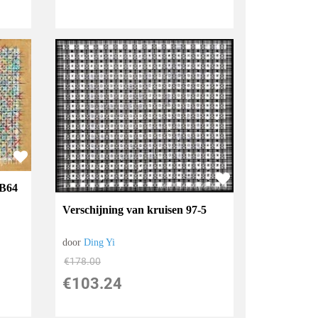
-B64
Verschijning van kruisen 97-5
door
Ding Yi
€
178.00
€
103.24