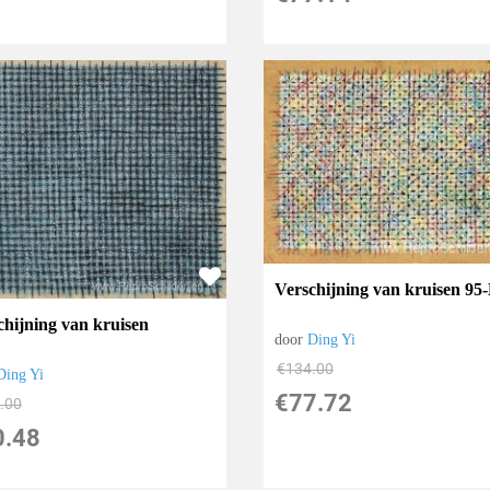
Verschijning van kruisen 95
chijning van kruisen
door
Ding Yi
€
134.00
Ding Yi
€
77.72
.00
0.48