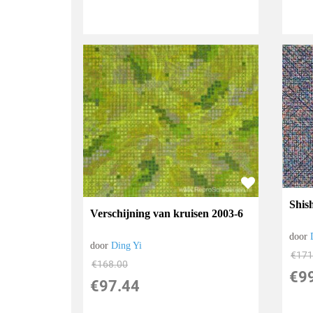
Shis
Verschijning van kruisen 2003-6
door
door
Ding Yi
€
171
€
168.00
€
9
€
97.44