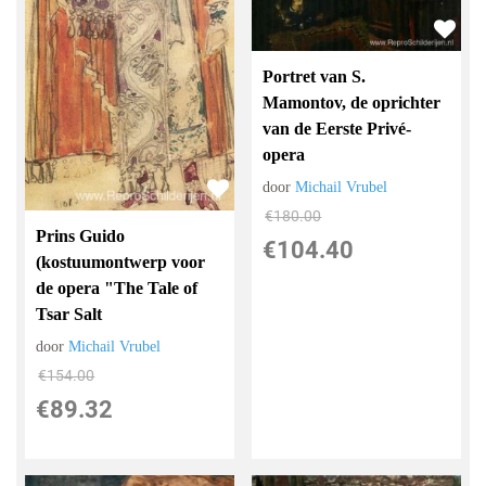
Portret van S.
Mamontov, de oprichter
van de Eerste Privé-
opera
door
Michail Vrubel
€
180.00
Prins Guido
€
104.40
(kostuumontwerp voor
de opera "The Tale of
Tsar Salt
door
Michail Vrubel
€
154.00
€
89.32