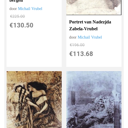
bergen
door
Michail Vrubel
€
225.00
Portret van Nadezjda
€
130.50
Zabela-Vrubel
door
Michail Vrubel
€
196.00
€
113.68