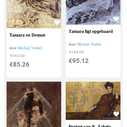
Tamara ligt opgebaard
Tamara en Demon
door
Michail Vrubel
door
Michail Vrubel
€
164.00
€
147.00
€
95.12
€
85.26
Portret van N. Zabela