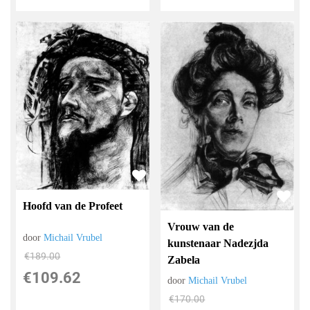
Hoofd van de Profeet
Vrouw van de
door
Michail Vrubel
kunstenaar Nadezjda
€
189.00
Zabela
€
109.62
door
Michail Vrubel
€
170.00