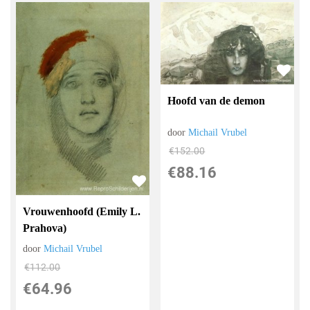
Hoofd van de demon
door
Michail Vrubel
€
152.00
€
88.16
Vrouwenhoofd (Emily L.
Prahova)
door
Michail Vrubel
€
112.00
€
64.96