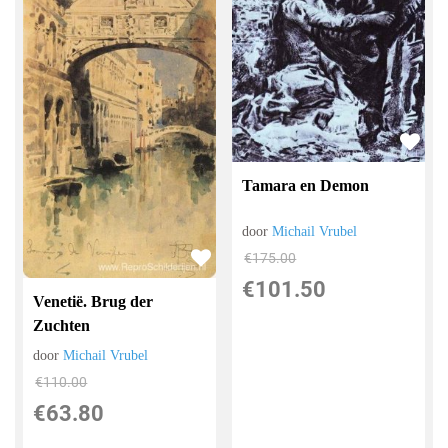
Tamara en Demon
door
Michail Vrubel
€
175.00
€
101.50
Venetië. Brug der
Zuchten
door
Michail Vrubel
€
110.00
€
63.80