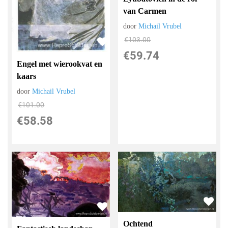
van Carmen
door
Michail Vrubel
€
103.00
€
59.74
Engel met wierookvat en
kaars
door
Michail Vrubel
€
101.00
€
58.58
Ochtend