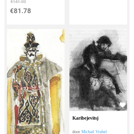
€
141.00
€
81.78
Karibejevitsj
door
Michail Vrubel