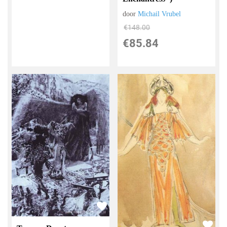
door
Michail Vrubel
€
148.00
€
85.84