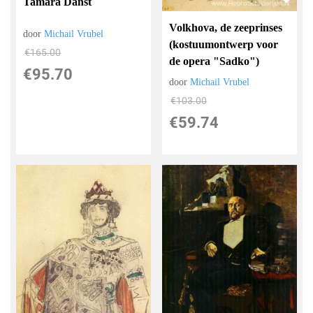
Tamara Danst
Volkhova, de zeeprinses
door
Michail Vrubel
(kostuumontwerp voor
€
165.00
de opera "Sadko")
€
95.70
door
Michail Vrubel
€
103.00
€
59.74