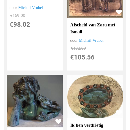
door
Michail Vrubel
€
169.00
€
98.02
Afscheid van Zara met
Ismail
door
Michail Vrubel
€
182.00
€
105.56
Ik ben verdrietig