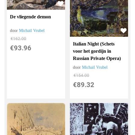
De vliegende demon
door
Michail Vrubel
€
162.00
Italian Night (Schets
€
93.96
voor het gordijn in
Russian Private Opera)
door
Michail Vrubel
€
154.00
€
89.32