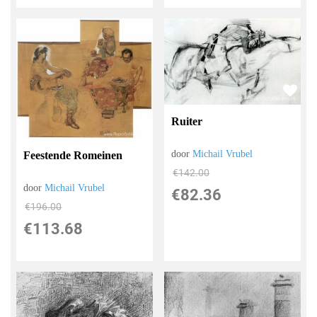
Ruiter
door
Michail Vrubel
Feestende Romeinen
€
142.00
door
Michail Vrubel
€
82.36
€
196.00
€
113.68