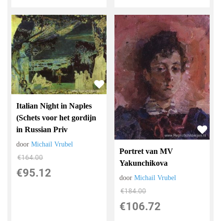
Italian Night in Naples
(Schets voor het gordijn
in Russian Priv
door
Michail Vrubel
Portret van MV
€
164.00
Yakunchikova
€
95.12
door
Michail Vrubel
€
184.00
€
106.72