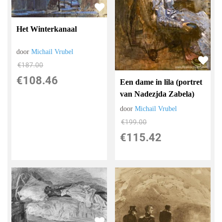
Het Winterkanaal
door
Michail Vrubel
€
187.00
€
108.46
Een dame in lila (portret
van Nadezjda Zabela)
door
Michail Vrubel
€
199.00
€
115.42