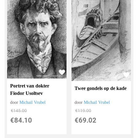
Portret van dokter
Twee gondels op de kade
Fiodor Usoltsev
door
Michail Vrubel
door
Michail Vrubel
€
145.00
€
119.00
€
84.10
€
69.02