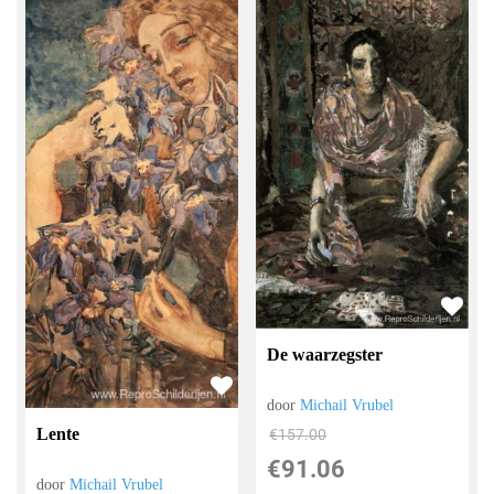
De waarzegster
door
Michail Vrubel
Lente
€
157.00
€
91.06
door
Michail Vrubel