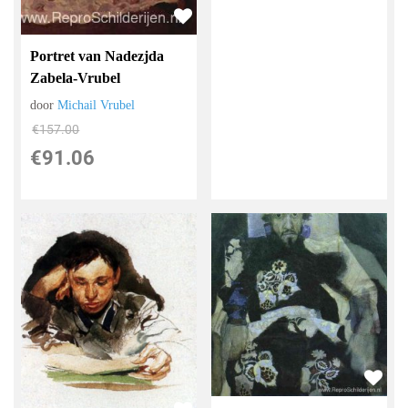
Portret van Nadezjda
Zabela-Vrubel
door
Michail Vrubel
€
157.00
€
91.06