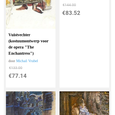
€
144.00
€
83.52
Vuistvechter
(kostuumontwerp voor
de opera "The
Enchantress")
door
Michail Vrubel
€
133.00
€
77.14