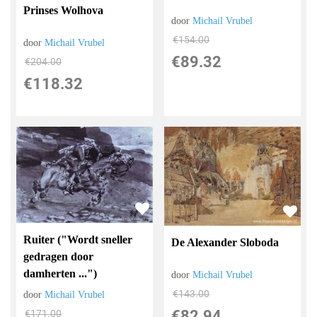
Prinses Wolhova
door
Michail Vrubel
€
154.00
door
Michail Vrubel
€
89.32
€
204.00
€
118.32
Ruiter ("Wordt sneller
De Alexander Sloboda
gedragen door
damherten ...")
door
Michail Vrubel
€
143.00
door
Michail Vrubel
€
82.94
€
171.00