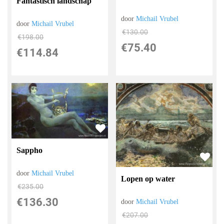
Fantastisch landschap
door
Michail Vrubel
door
Michail Vrubel
€
130.00
€
198.00
€
75.40
€
114.84
Sappho
door
Michail Vrubel
Lopen op water
€
235.00
€
136.30
door
Michail Vrubel
€
207.00