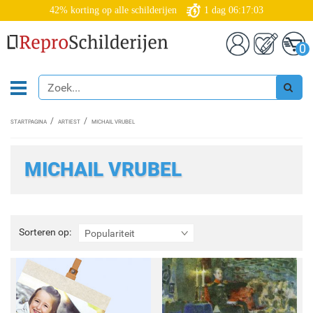
42% korting op alle schilderijen
1
dag
06:17:00
0
STARTPAGINA
ARTIEST
MICHAIL VRUBEL
MICHAIL VRUBEL
Sorteren
Sorteren op:
Populariteit
op: