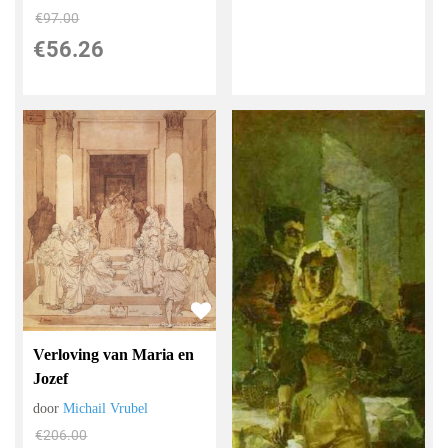
€
97.00
€
56.26
Verloving van Maria en
Jozef
door
Michail Vrubel
€
206.00