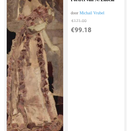
door
Michail Vrubel
€
171.00
€
99.18