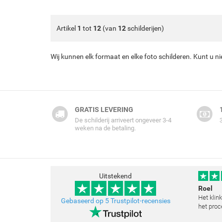
Artikel
1
tot
12
(van
12
schilderijen)
Wij kunnen elk formaat en elke foto schilderen. Kunt u n
GRATIS LEVERING
De schilderij arriveert ongeveer 3-4
weken na de betaling.
Uitstekend
Roel
Het klin
Gebaseerd op 5 Trustpilot-recensies
het proc
klopt he