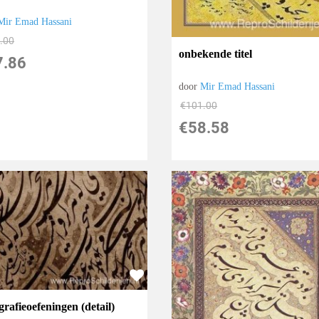
Mir Emad Hassani
.00
onbekende titel
7.86
door
Mir Emad Hassani
€
101.00
€
58.58
grafieoefeningen (detail)