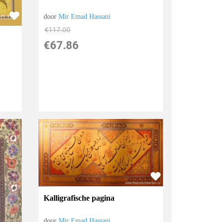
door
Mir Emad Hassani
€
117.00
€
67.86
Kalligrafische pagina
door
Mir Emad Hassani