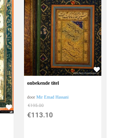
onbekende titel
door
Mir Emad Hassani
€
195.00
€
113.10