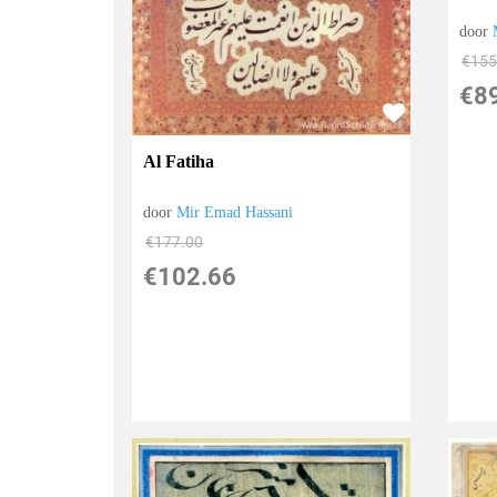
door
€
155
€
8
Al Fatiha
door
Mir Emad Hassani
€
177.00
€
102.66