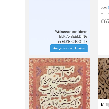
door
€
117
€
6
Wij kunnen schilderen
ELK AFBEELDING
in ELKE GROOTTE
Aangepaste schilderijen
Kalli