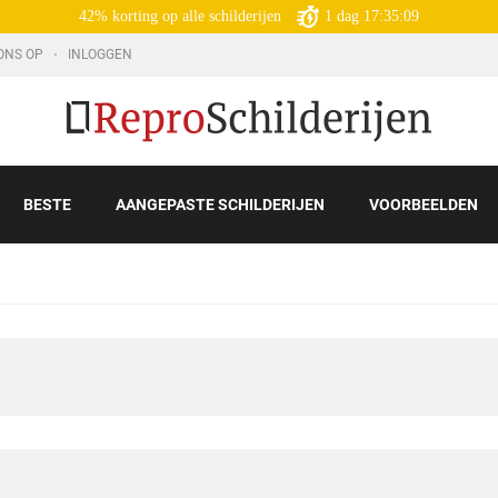
42% korting op alle schilderijen
1
dag
17:35:07
ONS OP
INLOGGEN
BESTE
AANGEPASTE SCHILDERIJEN
VOORBEELDEN