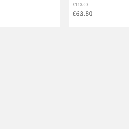
€
110.00
€
63.80