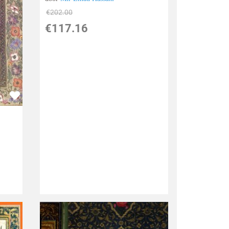
€
202.00
€
117.16