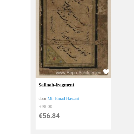
Safinah-fragment
door
Mir Emad Hassani
€
98.00
€
56.84