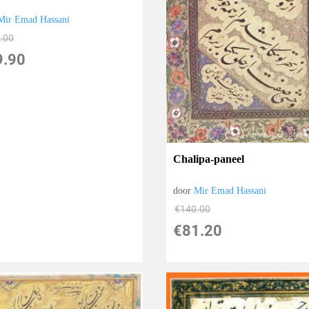
Mir Emad Hassani
.00
9.90
Chalipa-paneel
door
Mir Emad Hassani
€
140.00
€
81.20