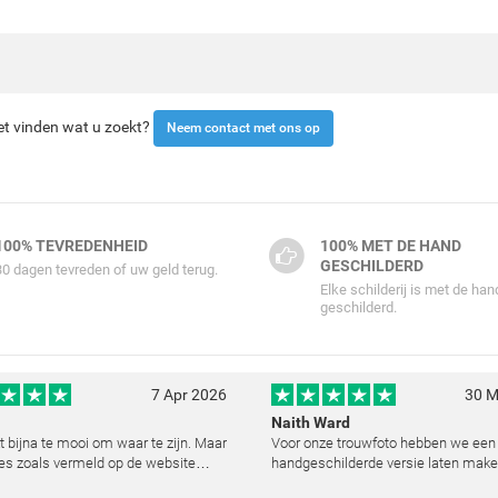
iet vinden wat u zoekt?
Neem contact met ons op
100% TEVREDENHEID
100% MET DE HAND
GESCHILDERD
30 dagen tevreden of uw geld terug.
Elke schilderij is met de han
geschilderd.
7 Apr 2026
30 M
Naith Ward
kt bijna te mooi om waar te zijn. Maar
Voor onze trouwfoto hebben we een
es zoals vermeld op de website
handgeschilderde versie laten make
lemaal. Wij hebben een heel mooi
resultaat heeft ons echt ontroerd. D