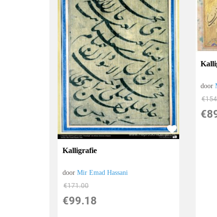
Kalli
door
€
154
€
8
Kalligrafie
door
Mir Emad Hassani
€
171.00
€
99.18