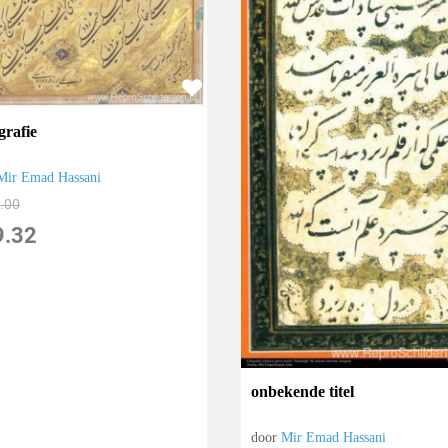
grafie
Mir Emad Hassani
.00
9.32
onbekende titel
door
Mir Emad Hassani