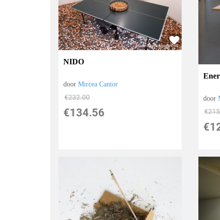
NIDO
Ener
door
Mircea Cantor
€
232.00
door
€
134.56
€
215
€
1