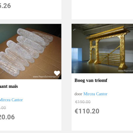
5.26
Boog van triomf
ant maïs
door
Mircea Cantor
Mircea Cantor
€
190.00
.00
€
110.20
20.06