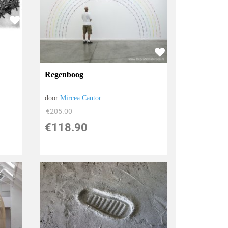
Regenboog
door
Mircea Cantor
€
205.00
€
118.90