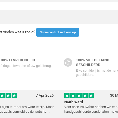
iet vinden wat u zoekt?
Neem contact met ons op
100% TEVREDENHEID
100% MET DE HAND
GESCHILDERD
30 dagen tevreden of uw geld terug.
Elke schilderij is met de han
geschilderd.
7 Apr 2026
30 M
Naith Ward
kt bijna te mooi om waar te zijn. Maar
Voor onze trouwfoto hebben we een
es zoals vermeld op de website
handgeschilderde versie laten make
lemaal. Wij hebben een heel mooi
resultaat heeft ons echt ontroerd. D