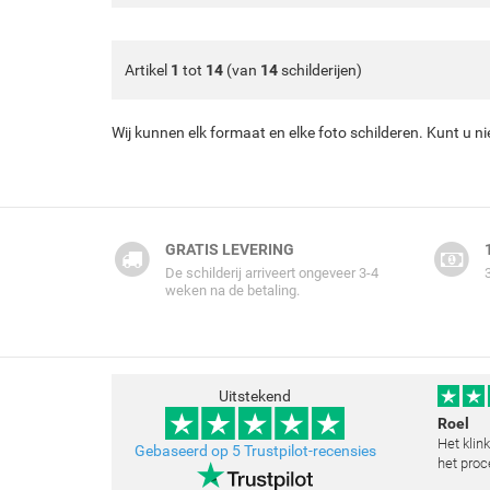
Artikel
1
tot
14
(van
14
schilderijen)
Wij kunnen elk formaat en elke foto schilderen. Kunt u n
GRATIS LEVERING
De schilderij arriveert ongeveer 3-4
weken na de betaling.
Uitstekend
Roel
Het klin
Gebaseerd op 5 Trustpilot-recensies
het proc
klopt he