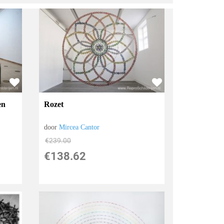
en
Rozet
door
Mircea Cantor
€
239.00
€
138.62