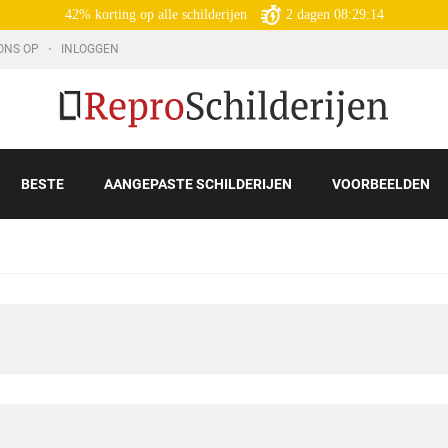
42% korting op alle schilderijen
2
dagen
08:29:13
ONS OP
INLOGGEN
BESTE
AANGEPASTE SCHILDERIJEN
VOORBEELDEN