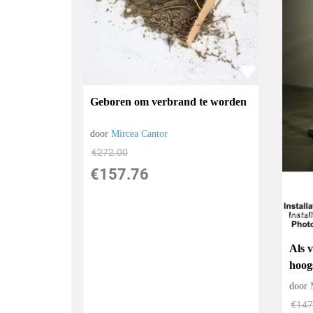
Geboren om verbrand te worden
door
Mircea Cantor
€
272.00
€
157.76
Als v
hoog
door
€
147