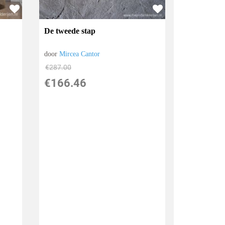
De tweede stap
door
Mircea Cantor
€
287.00
€
166.46