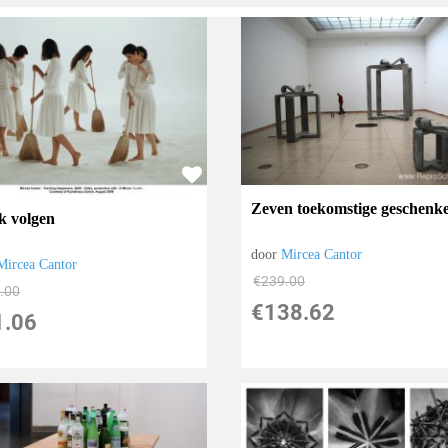
Zeven toekomstige geschenk
k volgen
door
Mircea Cantor
Mircea Cantor
€
239.00
.00
€
138.62
1.06