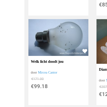
€
8
Welk licht doodt jou
Diam
door
Mircea Cantor
€
171.00
door
€
99.18
€
207
€
1