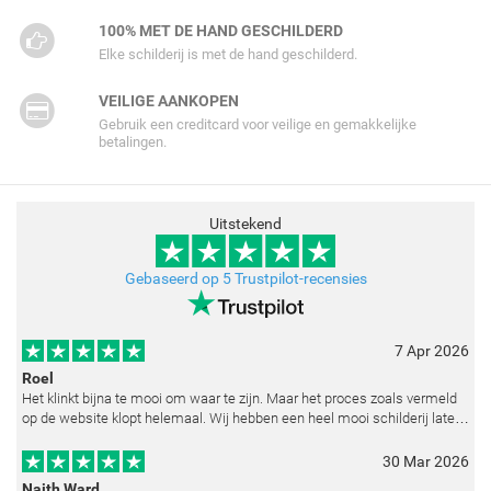
100% MET DE HAND GESCHILDERD
Elke schilderij is met de hand geschilderd.
VEILIGE AANKOPEN
Gebruik een creditcard voor veilige en gemakkelijke
betalingen.
Uitstekend
Gebaseerd op 5 Trustpilot-recensies
7 Apr 2026
Roel
Het klinkt bijna te mooi om waar te zijn. Maar het proces zoals vermeld
op de website klopt helemaal. Wij hebben een heel mooi schilderij laten
reproduceren op basis van toegestuurde foto's. De communicatie i
30 Mar 2026
Naith Ward