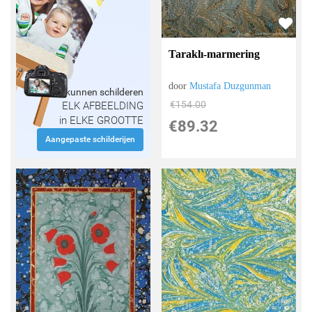
Taraklı-marmering
door
Mustafa Duzgunman
Wij kunnen schilderen
€
154.00
ELK AFBEELDING
in ELKE GROOTTE
€
89.32
Aangepaste schilderijen