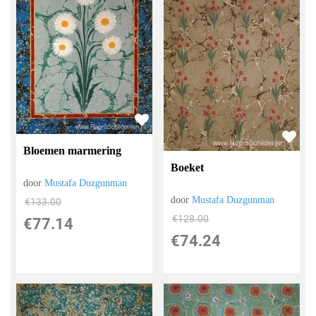
Bloemen marmering
Boeket
door
Mustafa Duzgunman
door
Mustafa Duzgunman
€
133.00
€
128.00
€
77.14
€
74.24