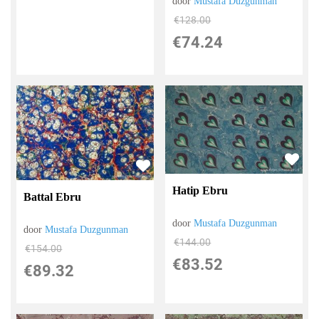
door
Mustafa Duzgunman
€
128.00
€
74.24
Hatip Ebru
Battal Ebru
door
Mustafa Duzgunman
door
Mustafa Duzgunman
€
144.00
€
154.00
€
83.52
€
89.32