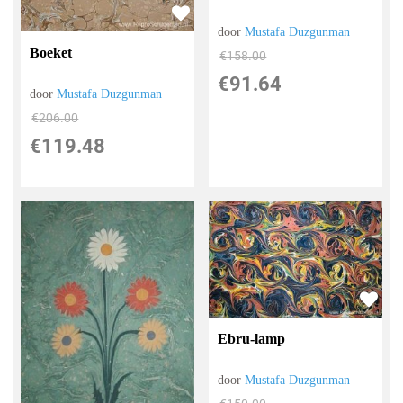
door
Mustafa Duzgunman
Boeket
€
158.00
€
91.64
door
Mustafa Duzgunman
€
206.00
€
119.48
Ebru-lamp
door
Mustafa Duzgunman