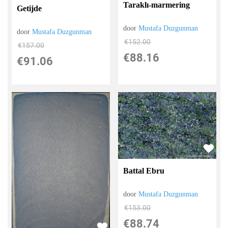
Taraklı-marmering
Getijde
door
Mustafa Duzgunman
door
Mustafa Duzgunman
€
152.00
€
157.00
€
88.16
€
91.06
Battal Ebru
door
Mustafa Duzgunman
€
153.00
€
88.74