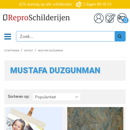
42% korting op alle schilderijen
2
dagen
00:18:32
0
STARTPAGINA
ARTIEST
MUSTAFA DUZGUNMAN
MUSTAFA DUZGUNMAN
Sorteren
Sorteren op:
Populariteit
op: