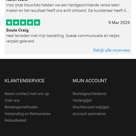
Voor onze trouwfoto hebben we een handgeschilderde versie laten
maken en het resultaat heeft ons echt ontroerd. De kunstenaar heeft de
emoties perfect weten vast te leggen en zelfs kleine details zoals de lic
9 Mar 2026
Souie Craig
Heel tevreden met mijn bestelling. Goede communicatie en netjes
verpakt geleverd.
Bekijk alle recensies
KLANTENSERVICE
MIJN ACCOUNT
Neem contact met ons op
Bestelgeschiedenis
Over ons
Verlanglijst
Betalingsmethoden
Wachtwoord wijzigen
Verzending en Retourneren
Account aanmaken
Retourbeleid