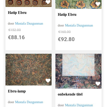
Hatip Ebru
Hatip Ebru
door
Mustafa Duzgunman
door
Mustafa Duzgunman
€
152.00
€
160.00
€
88.16
€
92.80
Ebru-lamp
onbekende titel
door
Mustafa Duzgunman
door
Mustafa Duzgunman