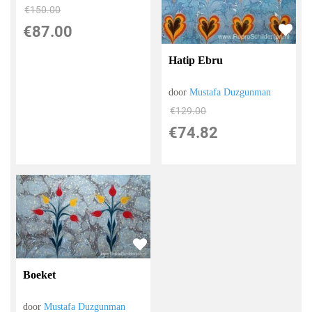
€
150.00
€
87.00
Hatip Ebru
door
Mustafa Duzgunman
€
129.00
€
74.82
Boeket
door
Mustafa Duzgunman