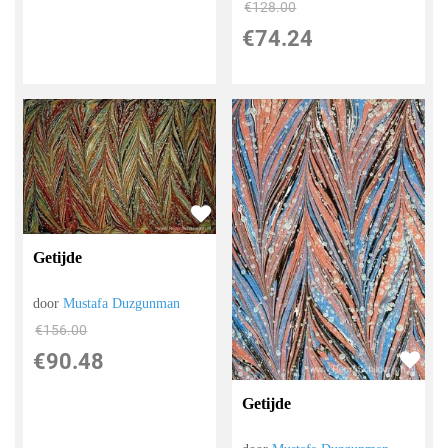
€
128.00
€
74.24
Getijde
door
Mustafa Duzgunman
€
156.00
€
90.48
Getijde