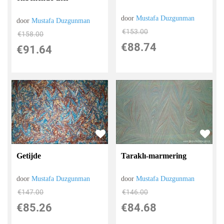
door
Mustafa Duzgunman
door
Mustafa Duzgunman
€
153.00
€
158.00
€
88.74
€
91.64
Getijde
Taraklı-marmering
door
Mustafa Duzgunman
door
Mustafa Duzgunman
€
147.00
€
146.00
€
85.26
€
84.68