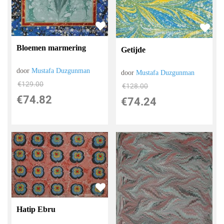
Bloemen marmering
Getijde
door
Mustafa Duzgunman
door
Mustafa Duzgunman
€
129.00
€
128.00
€
74.82
€
74.24
Hatip Ebru