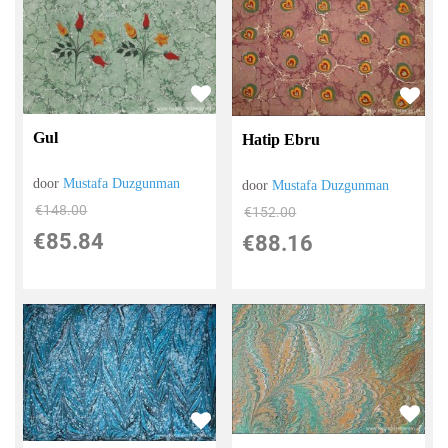
Gul
Hatip Ebru
door
Mustafa Duzgunman
door
Mustafa Duzgunman
€
148.00
€
152.00
€
85.84
€
88.16