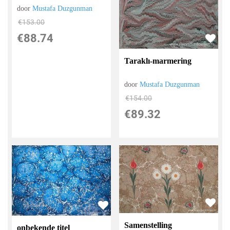
door
Mustafa Duzgunman
€
153.00
€
88.74
Taraklı-marmering
door
Mustafa Duzgunman
€
154.00
€
89.32
Samenstelling
onbekende titel