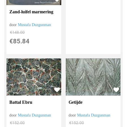
Zand-luifel marmering
door
Mustafa Duzgunman
€
148.00
€
85.84
Battal Ebru
Getijde
door
Mustafa Duzgunman
door
Mustafa Duzgunman
€
152.00
€
152.00