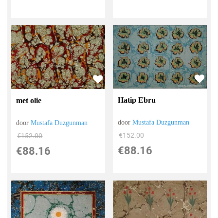
Hatip Ebru
met olie
door
Mustafa Duzgunman
door
Mustafa Duzgunman
€
152.00
€
152.00
€
88.16
€
88.16