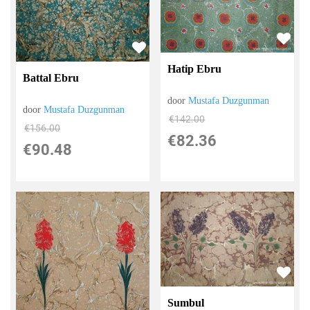
Hatip Ebru
Battal Ebru
door
Mustafa Duzgunman
door
Mustafa Duzgunman
€
142.00
€
156.00
€
82.36
€
90.48
Sumbul