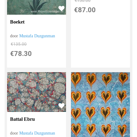
€
150.00
€
87.00
Boeket
door
Mustafa Duzgunman
€
135.00
€
78.30
Battal Ebru
door
Mustafa Duzgunman