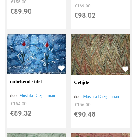
€
155.00
€
169.00
€
89.90
€
98.02
onbekende titel
Getijde
door
Mustafa Duzgunman
door
Mustafa Duzgunman
€
154.00
€
156.00
€
89.32
€
90.48