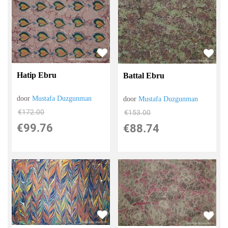
Hatip Ebru
Battal Ebru
door
Mustafa Duzgunman
door
Mustafa Duzgunman
€
172.00
€
153.00
€
99.76
€
88.74