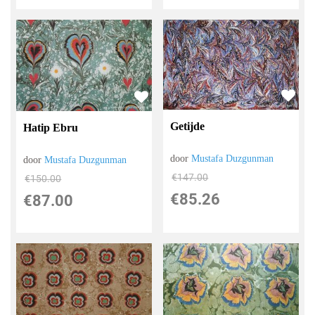
Getijde
Hatip Ebru
door
Mustafa Duzgunman
door
Mustafa Duzgunman
€
147.00
€
150.00
€
85.26
€
87.00