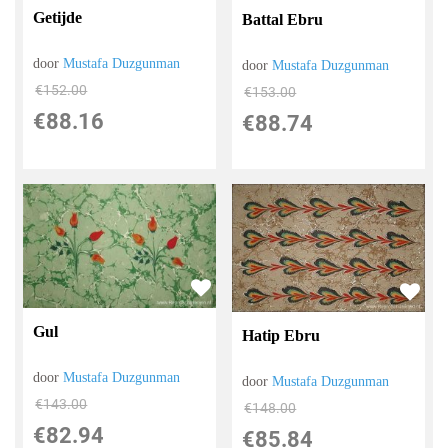
Getijde
Battal Ebru
door
Mustafa Duzgunman
door
Mustafa Duzgunman
€
152.00
€
153.00
€
88.16
€
88.74
Gul
Hatip Ebru
door
Mustafa Duzgunman
door
Mustafa Duzgunman
€
143.00
€
148.00
€
82.94
€
85.84