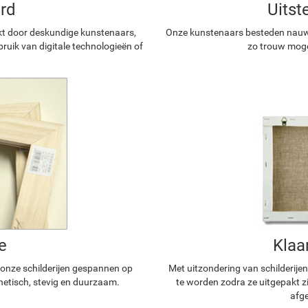
rd
Uitst
kt door deskundige kunstenaars,
Onze kunstenaars besteden nauwg
ruik van digitale technologieën of
zo trouw mogel
e
Klaa
n onze schilderijen gespannen op
Met uitzondering van schilderijen
hetisch, stevig en duurzaam.
te worden zodra ze uitgepakt z
afge