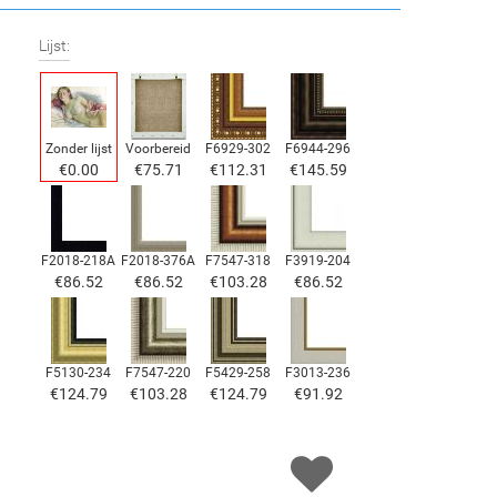
Lijst:
Zonder lijst
Voorbereid
F6929-302
F6944-296
€
0.00
€
75.71
€
112.31
€
145.59
F2018-218A
F2018-376A
F7547-318
F3919-204
€
86.52
€
86.52
€
103.28
€
86.52
F5130-234
F7547-220
F5429-258
F3013-236
€
124.79
€
103.28
€
124.79
€
91.92
F1823-204
F8645-298
F6537-236
F7034-298