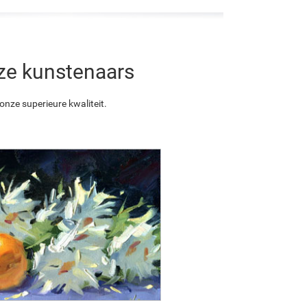
nze kunstenaars
nze superieure kwaliteit.