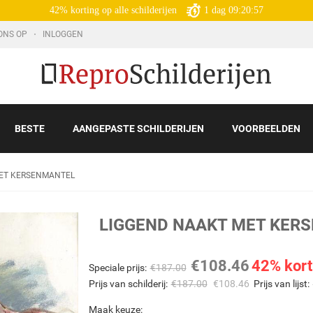
42% korting op alle schilderijen
1
dag
09:20:56
ONS OP
INLOGGEN
BESTE
AANGEPASTE SCHILDERIJEN
VOORBEELDEN
ET KERSENMANTEL
LIGGEND NAAKT MET KER
€
108.46
42% kort
Speciale prijs:
€
187.00
Prijs van schilderij:
€
187.00
€
108.46
Prijs van lijst:
Maak keuze: