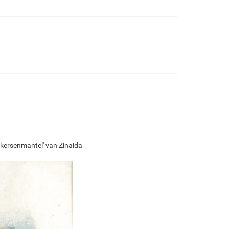
€
97.34
€
162.23
€
86.06
€
120.63
F7034-296
F6731-224
F6731-226
F4827-234
€
120.63
€
120.63
€
120.63
€
114.38
F8645-296
F4613-236
F5130-204
F6035-220
€
111.88
€
86.90
€
125.28
€
112.77
 kersenmantel' van Zinaida
F2833-204
€
103.16