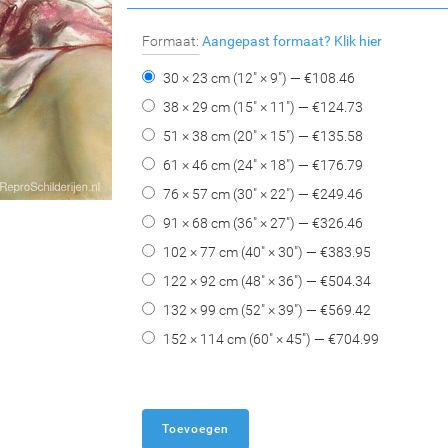
Formaat:
Aangepast formaat?
Klik hier
30 × 23 cm (12" × 9") — €
108.46
38 × 29 cm (15" × 11") — €
124.73
51 × 38 cm (20" × 15") — €
135.58
61 × 46 cm (24" × 18") — €
176.79
76 × 57 cm (30" × 22") — €
249.46
91 × 68 cm (36" × 27") — €
326.46
102 × 77 cm (40" × 30") — €
383.95
122 × 92 cm (48" × 36") — €
504.34
132 × 99 cm (52" × 39") — €
569.42
152 × 114 cm (60" × 45") — €
704.99