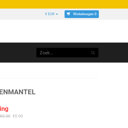
Winkelwagen 0
€ EUR
SENMANTEL
ing
€
0.00
€
0.00