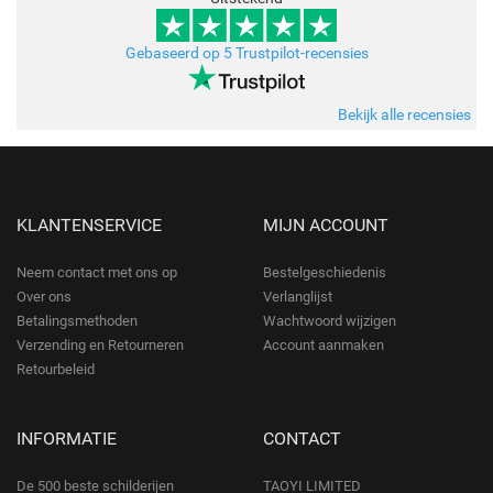
Gebaseerd op 5 Trustpilot-recensies
Bekijk alle recensies
KLANTENSERVICE
MIJN ACCOUNT
Neem contact met ons op
Bestelgeschiedenis
Over ons
Verlanglijst
Betalingsmethoden
Wachtwoord wijzigen
Verzending en Retourneren
Account aanmaken
Retourbeleid
INFORMATIE
CONTACT
De 500 beste schilderijen
TAOYI LIMITED