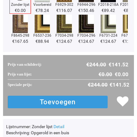
Zonder lijst
Voorbereid
F6929-302
F6944-296
F2018-218A
F2018-37
€
0.00
€
78.24
€
116.07
€
150.46
€
89.42
€
89.42
F8645-298
F6537-236
F7034-298
F7034-296
F6731-224
F6731-2
€
167.65
€
88.94
€
124.67
€
124.67
€
124.67
€
124.6
€
244.00
€
141.52
Prijs van schilderij:
€
0.00
€
0.00
Prijs van lijst:
€
244.00
€
141.52
Speciale prijs:
Lijstnummer:
Zonder lijst
Detail
Beschrijving:
Opgerold in een buis