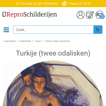
42% korting op alle schilderijen
2
dagen
02:50:41
0
STARTPAGINA
ONDERWERP
NAAKT
TURKIJE (TWEE ODALISKEN)
Turkije (twee odalisken)