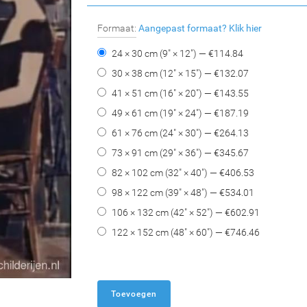
Formaat:
Aangepast formaat?
Klik hier
24 × 30 cm (9" × 12") — €
114.84
30 × 38 cm (12" × 15") — €
132.07
41 × 51 cm (16" × 20") — €
143.55
49 × 61 cm (19" × 24") — €
187.19
61 × 76 cm (24" × 30") — €
264.13
73 × 91 cm (29" × 36") — €
345.67
82 × 102 cm (32" × 40") — €
406.53
98 × 122 cm (39" × 48") — €
534.01
106 × 132 cm (42" × 52") — €
602.91
122 × 152 cm (48" × 60") — €
746.46