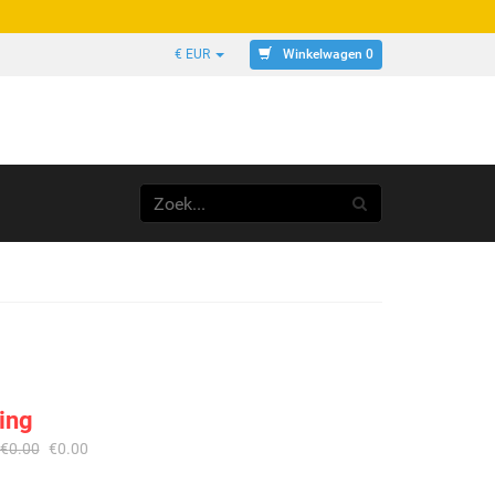
Winkelwagen 0
€ EUR
ing
€
0.00
€
0.00