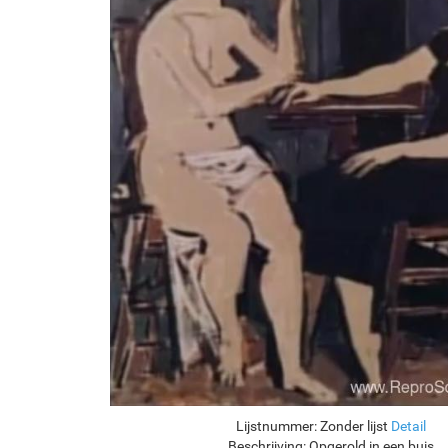
Lijstnummer:
Zonder lijst
Detail
Beschrijving:
Opgerold in een buis