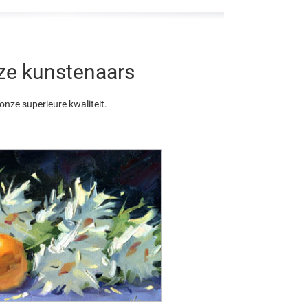
nze kunstenaars
nze superieure kwaliteit.