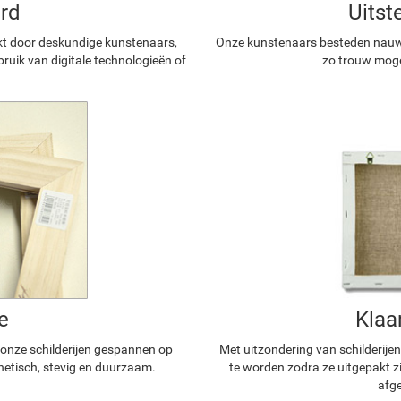
rd
Uitst
kt door deskundige kunstenaars,
Onze kunstenaars besteden nauwg
ruik van digitale technologieën of
zo trouw mogel
e
Klaa
n onze schilderijen gespannen op
Met uitzondering van schilderijen
hetisch, stevig en duurzaam.
te worden zodra ze uitgepakt z
afge