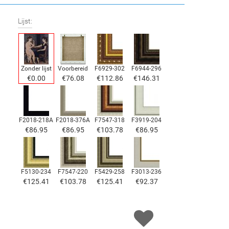
Lijst:
Zonder lijst
Voorbereid
F6929-302
F6944-296
€
0.00
€
76.08
€
112.86
€
146.31
F2018-218A
F2018-376A
F7547-318
F3919-204
€
86.95
€
86.95
€
103.78
€
86.95
F5130-234
F7547-220
F5429-258
F3013-236
€
125.41
€
103.78
€
125.41
€
92.37
F1823-204
F8645-298
F6537-236
F7034-298