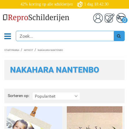
42% korting op alle schilderijen
1
dag
18:42:28
0
STARTPAGINA
ARTIEST
NAKAHARA NANTENBO
NAKAHARA NANTENBO
Sorteren
Sorteren op:
Populariteit
op: