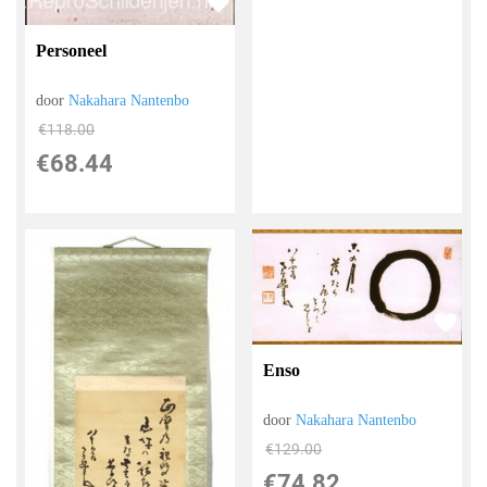
Personeel
door
Nakahara Nantenbo
€
118.00
€
68.44
Enso
door
Nakahara Nantenbo
€
129.00
€
74.82