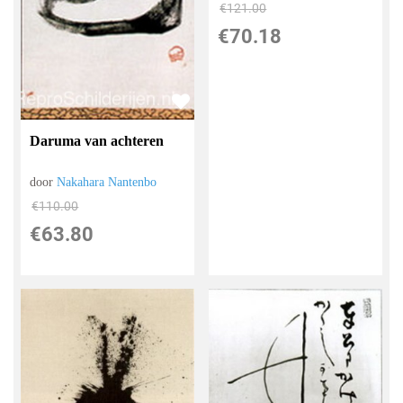
€
121.00
€
70.18
Daruma van achteren
door
Nakahara Nantenbo
€
110.00
€
63.80