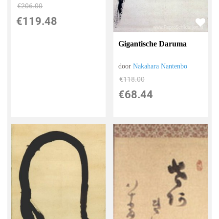
€
206.00
€
119.48
Gigantische Daruma
door
Nakahara Nantenbo
€
118.00
€
68.44