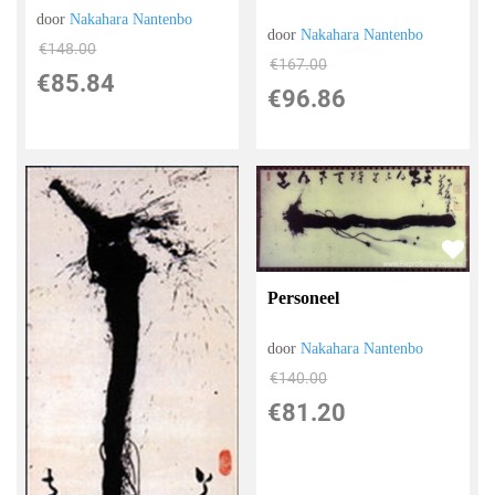
door
Nakahara Nantenbo
door
Nakahara Nantenbo
€
148.00
€
167.00
€
85.84
€
96.86
Personeel
door
Nakahara Nantenbo
€
140.00
€
81.20