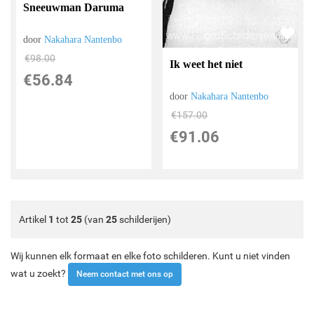
Sneeuwman Daruma
door
Nakahara Nantenbo
€
98.00
Ik weet het niet
€
56.84
door
Nakahara Nantenbo
€
157.00
€
91.06
Artikel
1
tot
25
(van
25
schilderijen)
Wij kunnen elk formaat en elke foto schilderen. Kunt u niet vinden
wat u zoekt?
Neem contact met ons op