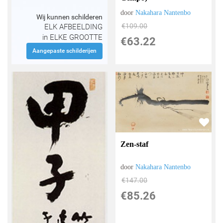
door
Nakahara Nantenbo
Wij kunnen schilderen
€
109.00
ELK AFBEELDING
in ELKE GROOTTE
€
63.22
Aangepaste schilderijen
Zen-staf
door
Nakahara Nantenbo
€
147.00
€
85.26