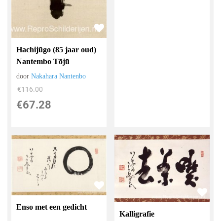
Hachijūgo (85 jaar oud)
Nantembo Tōjū
door
Nakahara Nantenbo
€
116.00
€
67.28
Enso met een gedicht
Kalligrafie