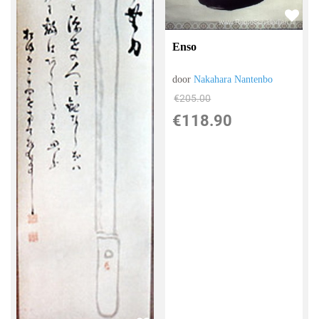
Enso
door
Nakahara Nantenbo
€
205.00
€
118.90