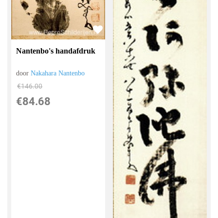
Nantenbo's handafdruk
door
Nakahara Nantenbo
€
146.00
€
84.68