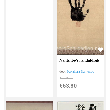
Nantenbo's handafdruk
door
Nakahara Nantenbo
€
110.00
€
63.80