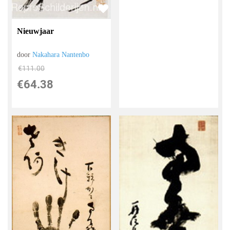
Nieuwjaar
door
Nakahara Nantenbo
€
111.00
€
64.38