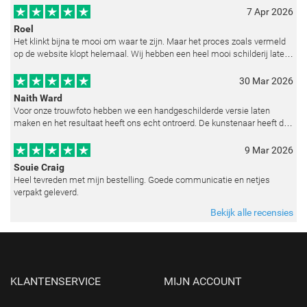
7 Apr 2026
Roel
Het klinkt bijna te mooi om waar te zijn. Maar het proces zoals vermeld
op de website klopt helemaal. Wij hebben een heel mooi schilderij laten
reproduceren op basis van toegestuurde foto's. De communicatie i
30 Mar 2026
Naith Ward
Voor onze trouwfoto hebben we een handgeschilderde versie laten
maken en het resultaat heeft ons echt ontroerd. De kunstenaar heeft de
emoties perfect weten vast te leggen en zelfs kleine details zoals de lic
9 Mar 2026
Souie Craig
Heel tevreden met mijn bestelling. Goede communicatie en netjes
verpakt geleverd.
Bekijk alle recensies
KLANTENSERVICE
MIJN ACCOUNT