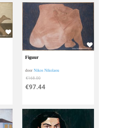
Figuur
door
Nikos Nikolaou
€
168.00
€
97.44