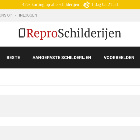
42% korting op alle schilderijen
1
dag
03:21:51
ONS OP
INLOGGEN
BESTE
AANGEPASTE SCHILDERIJEN
VOORBEELDEN