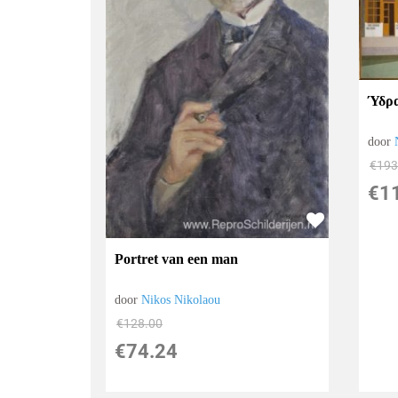
Ύδρ
door
€
193
€
1
Portret van een man
door
Nikos Nikolaou
€
128.00
€
74.24