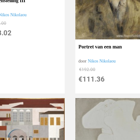
stelling III
Nikos Nikolaou
.00
8.02
Portret van een man
door
Nikos Nikolaou
€
192.00
€
111.36