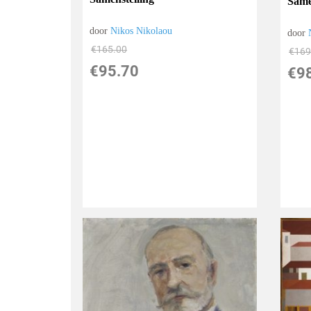
Samen
door
Nikos Nikolaou
door
€
165.00
€
169
€
95.70
€
9