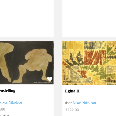
nstelling
Egina II
Nikos Nikolaou
door
Nikos Nikolaou
.00
€
122.00