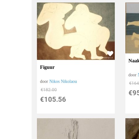
Naak
Figuur
door
door
Nikos Nikolaou
€
164
€
182.00
€
9
€
105.56