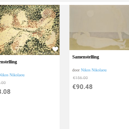
Samenstelling
nstelling
door
Nikos Nikolaou
Nikos Nikolaou
€
156.00
.00
€
90.48
3.08