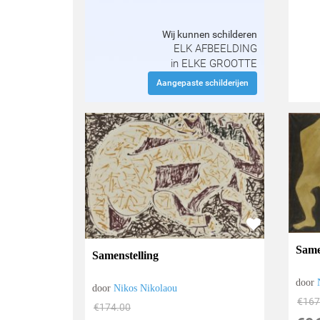
Wij kunnen schilderen
ELK AFBEELDING
in ELKE GROOTTE
Aangepaste schilderijen
Same
Samenstelling
door
door
Nikos Nikolaou
€
167
€
174.00