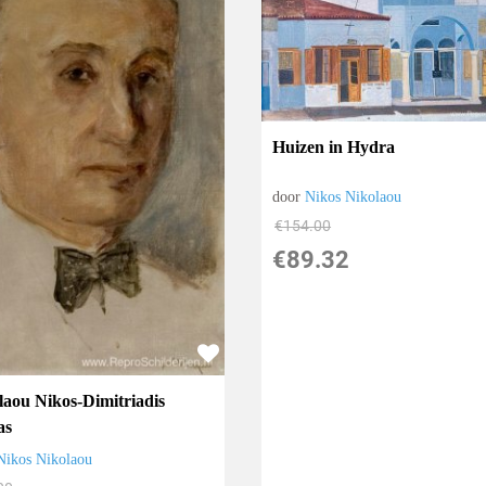
Huizen in Hydra
door
Nikos Nikolaou
€
154.00
€
89.32
laou Nikos-Dimitriadis
as
Nikos Nikolaou