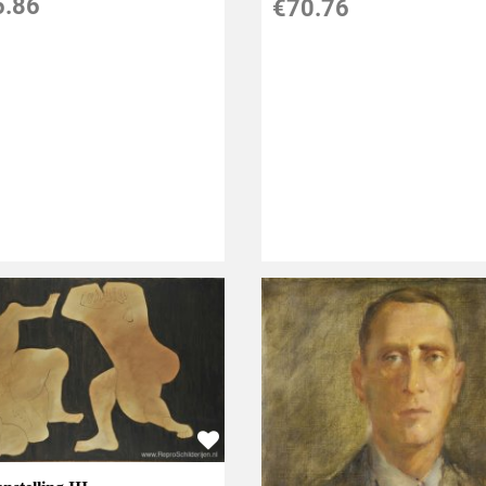
6.86
€
70.76