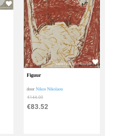
Figuur
door
Nikos Nikolaou
€
144.00
€
83.52