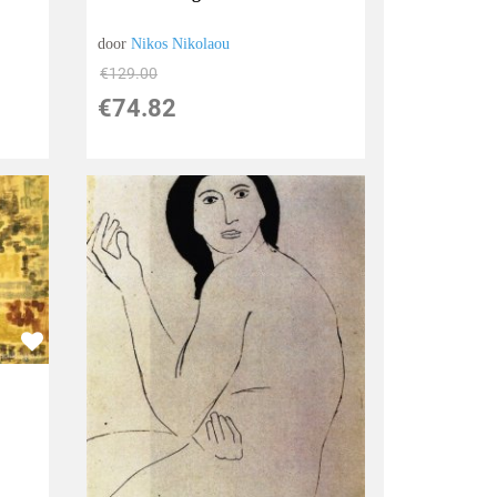
door
Nikos Nikolaou
€
129.00
€
74.82