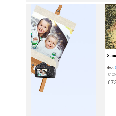
Same
door
€
126
€
7