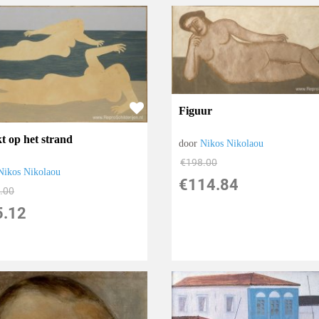
Figuur
t op het strand
door
Nikos Nikolaou
€
198.00
Nikos Nikolaou
€
114.84
.00
5.12