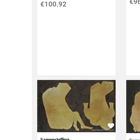
€
9
€
100.92
Samenstelling