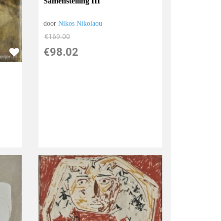
Samenstelling III
door
Nikos Nikolaou
€
169.00
€
98.02