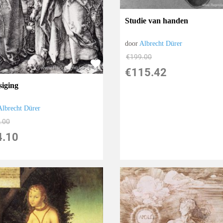
Studie van handen
door
Albrecht Dürer
€
199.00
€
115.42
siging
Albrecht Dürer
.00
4.10