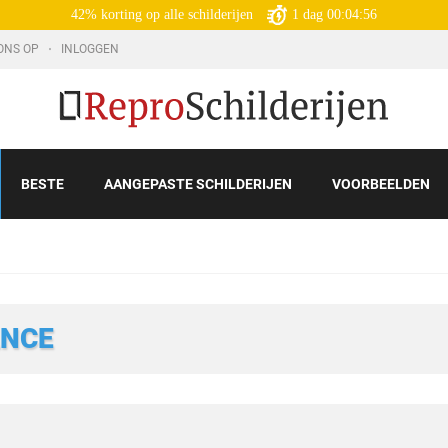
42% korting op alle schilderijen
1
dag
00:04:55
ONS OP
INLOGGEN
BESTE
AANGEPASTE SCHILDERIJEN
VOORBEELDEN
ANCE