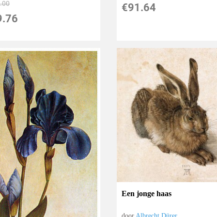
.00
€
91.64
9.76
Een jonge haas
door
Albrecht Dürer