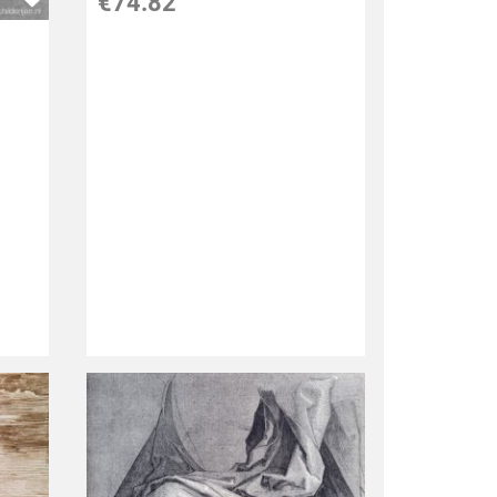
€
74.82