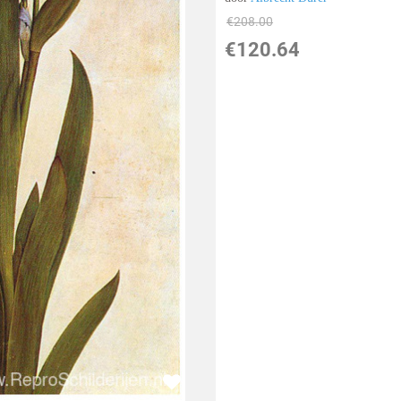
€
208.00
€
120.64