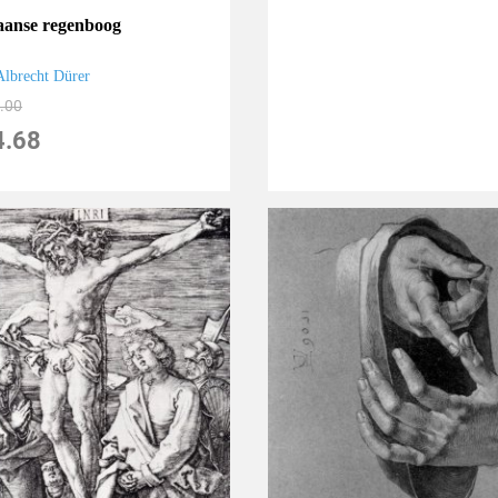
aanse regenboog
Albrecht Dürer
.00
4.68