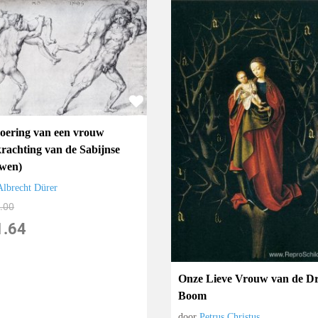
oering van een vrouw
krachting van de Sabijnse
wen)
Albrecht Dürer
.00
1.64
Onze Lieve Vrouw van de D
Boom
door
Petrus Christus