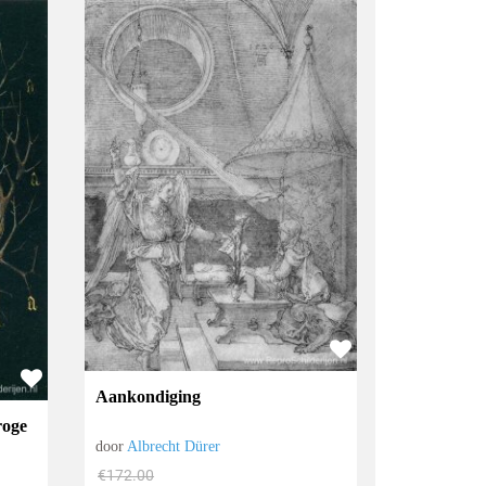
Aankondiging
roge
door
Albrecht Dürer
€
172.00