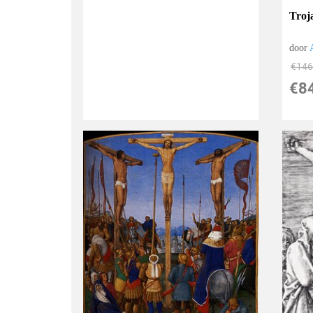
Troj
door
€
146
€
8