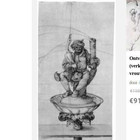
Ontv
(ver
vrou
door
€
158
€
9