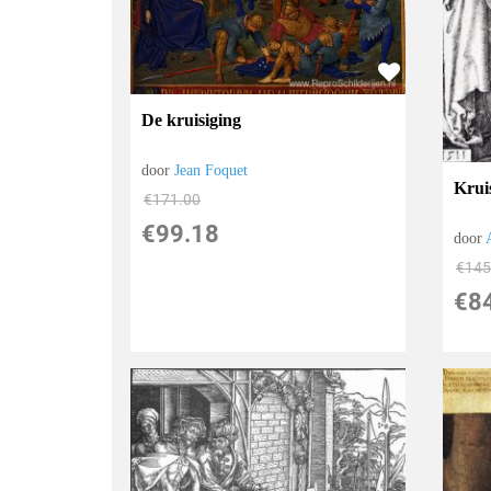
De kruisiging
door
Jean Foquet
Krui
€
171.00
€
99.18
door
€
145
€
8