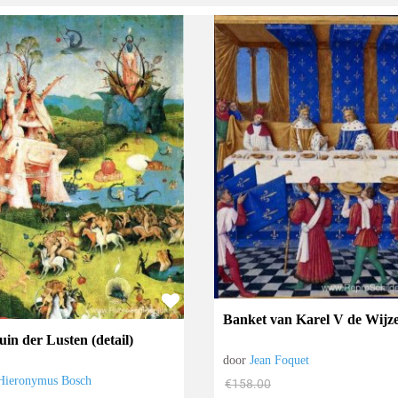
Banket van Karel V de Wijz
uin der Lusten (detail)
door
Jean Foquet
Hieronymus Bosch
€
158.00