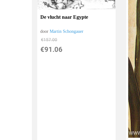
De vlucht naar Egypte
door
Martin Schongauer
€
157.00
€
91.06