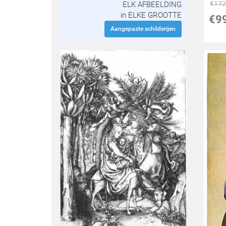
€
172
ELK AFBEELDING
in ELKE GROOTTE
€
9
Aangepaste schilderijen