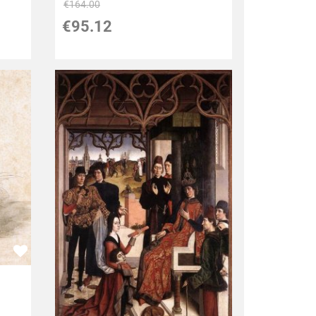
€
164.00
€
95.12