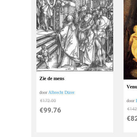
Zie de mens
Venu
door
Albrecht Dürer
€
172.00
door
€
142
€
99.76
€
8