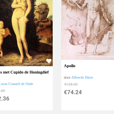
Apollo
s met Cupido de Honingdief
door
Albrecht Dürer
Lucas Cranach de Oude
€
128.00
.00
€
74.24
2.36