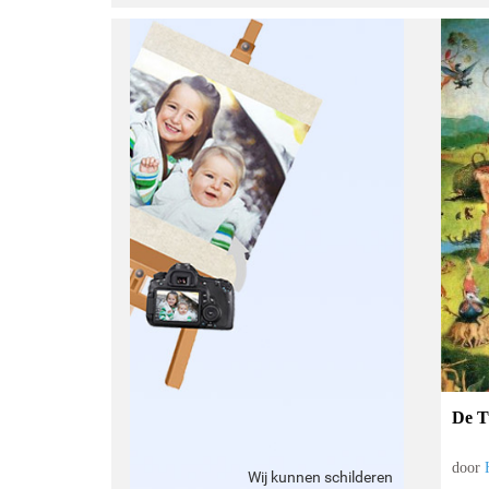
De T
door
Wij kunnen schilderen