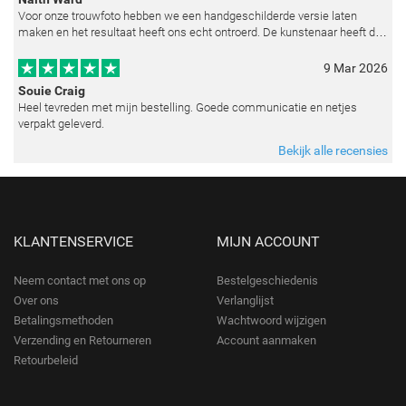
Voor onze trouwfoto hebben we een handgeschilderde versie laten
maken en het resultaat heeft ons echt ontroerd. De kunstenaar heeft de
emoties perfect weten vast te leggen en zelfs kleine details zoals de lic
9 Mar 2026
Souie Craig
Heel tevreden met mijn bestelling. Goede communicatie en netjes
verpakt geleverd.
Bekijk alle recensies
KLANTENSERVICE
MIJN ACCOUNT
Neem contact met ons op
Bestelgeschiedenis
Over ons
Verlanglijst
Betalingsmethoden
Wachtwoord wijzigen
Verzending en Retourneren
Account aanmaken
Retourbeleid