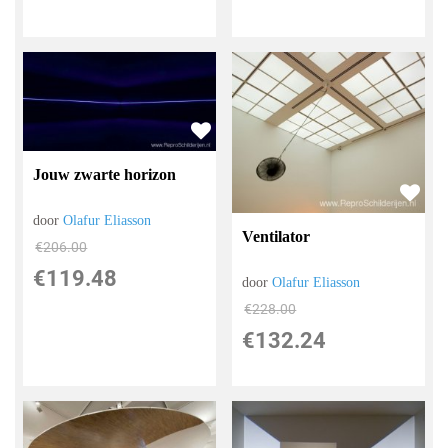
Jouw zwarte horizon
door
Olafur Eliasson
Ventilator
€
206.00
€
119.48
door
Olafur Eliasson
€
228.00
€
132.24