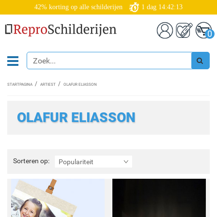
42% korting op alle schilderijen
1
dag
14:42:13
0
STARTPAGINA
ARTIEST
OLAFUR ELIASSON
OLAFUR ELIASSON
Sorteren
Sorteren op:
Populariteit
op: