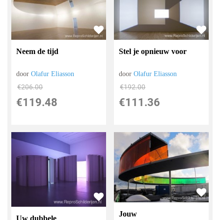
Neem de tijd
Stel je opnieuw voor
door
Olafur Eliasson
door
Olafur Eliasson
€
206.00
€
192.00
€
119.48
€
111.36
Jouw
Uw dubbele