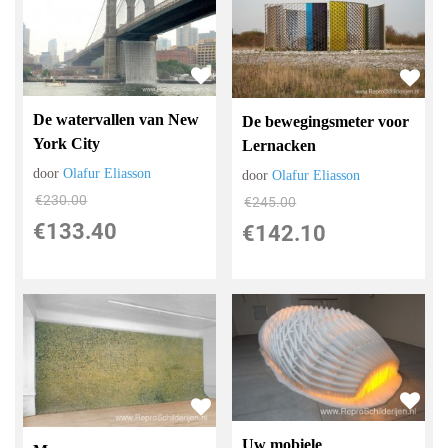
De watervallen van New
De bewegingsmeter voor
York City
Lernacken
door
Olafur Eliasson
door
Olafur Eliasson
€
230.00
€
245.00
€
133.40
€
142.10
Uw mobiele