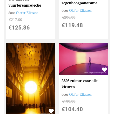
regenboogpanorama
vuurtorenprojectie
door
Olafur Eliasson
door
Olafur Eliasson
€
206.00
€
217.00
€
119.48
€
125.86
360° ruimte voor alle
kleuren
door
Olafur Eliasson
€
180.00
€
104.40