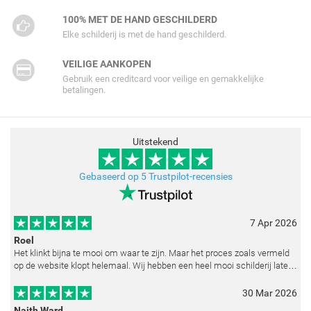
100% MET DE HAND GESCHILDERD
Elke schilderij is met de hand geschilderd.
VEILIGE AANKOPEN
Gebruik een creditcard voor veilige en gemakkelijke
betalingen.
Uitstekend
Gebaseerd op 5 Trustpilot-recensies
7 Apr 2026
Roel
Het klinkt bijna te mooi om waar te zijn. Maar het proces zoals vermeld
op de website klopt helemaal. Wij hebben een heel mooi schilderij laten
reproduceren op basis van toegestuurde foto's. De communicatie i
30 Mar 2026
Naith Ward