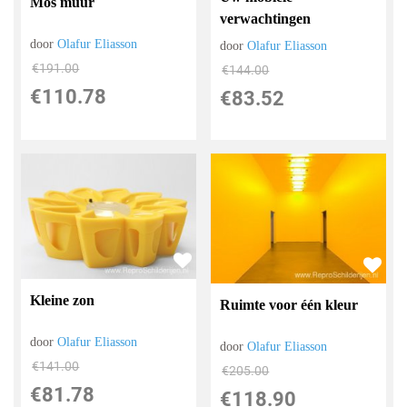
Mos muur
verwachtingen
door
Olafur Eliasson
door
Olafur Eliasson
€
191.00
€
144.00
€
110.78
€
83.52
Kleine zon
Ruimte voor één kleur
door
Olafur Eliasson
door
Olafur Eliasson
€
141.00
€
205.00
€
81.78
€
118.90