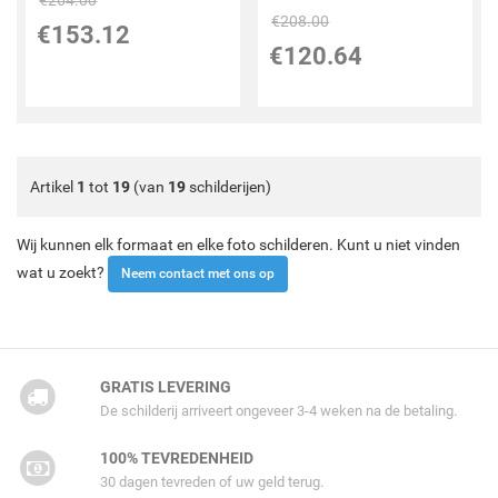
€
264.00
€
208.00
€
153.12
€
120.64
Artikel
1
tot
19
(van
19
schilderijen)
Wij kunnen elk formaat en elke foto schilderen. Kunt u niet vinden
wat u zoekt?
Neem contact met ons op
GRATIS LEVERING
De schilderij arriveert ongeveer 3-4 weken na de betaling.
100% TEVREDENHEID
30 dagen tevreden of uw geld terug.