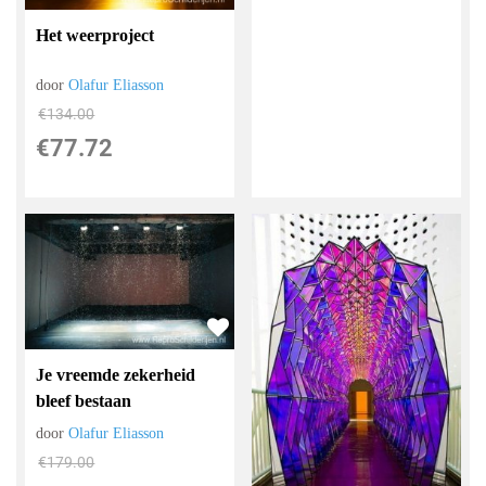
Het weerproject
door
Olafur Eliasson
€
134.00
€
77.72
Je vreemde zekerheid
bleef bestaan
door
Olafur Eliasson
€
179.00