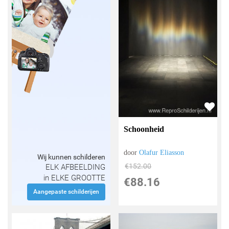
Schoonheid
door
Olafur Eliasson
Wij kunnen schilderen
€
152.00
ELK AFBEELDING
in ELKE GROOTTE
€
88.16
Aangepaste schilderijen