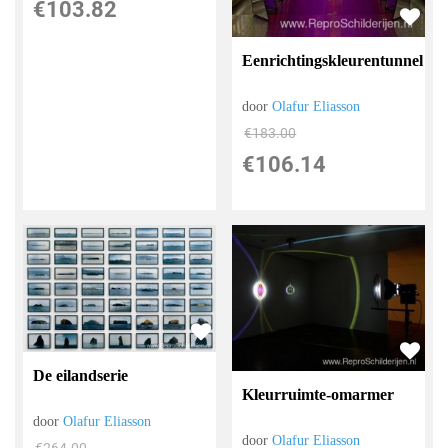
€
103.82
Eenrichtingskleurentunnel
door
Olafur Eliasson
€
183.00
€
106.14
De eilandserie
Kleurruimte-omarmer
door
Olafur Eliasson
door
Olafur Eliasson