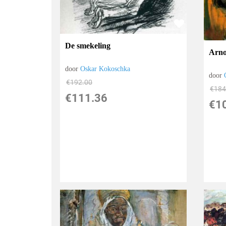
De smekeling
Arno
door
Oskar Kokoschka
door
€
192.00
€
184
€
111.36
€
1