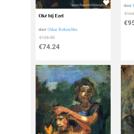
door
€
164
Oké bij Ezel
€
9
door
Oskar Kokoschka
€
128.00
€
74.24