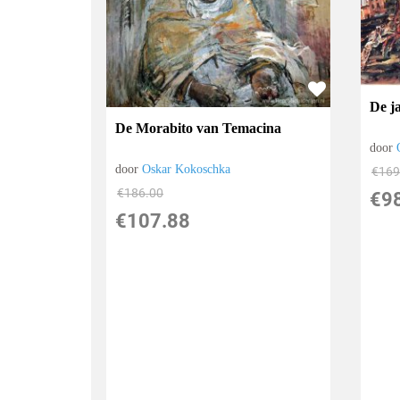
De j
De Morabito van Temacina
door
door
Oskar Kokoschka
€
169
€
186.00
€
9
€
107.88