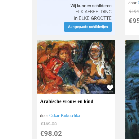
door
Wij kunnen schilderen
€
164
ELK AFBEELDING
in ELKE GROOTTE
€
9
Aangepaste schilderijen
Arabische vrouw en kind
door
Oskar Kokoschka
€
169.00
€
98.02