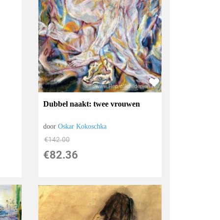
Dubbel naakt: twee vrouwen
door
Oskar Kokoschka
€
142.00
€
82.36