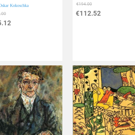
€
194.00
Oskar Kokoschka
€
112.52
.00
5.12