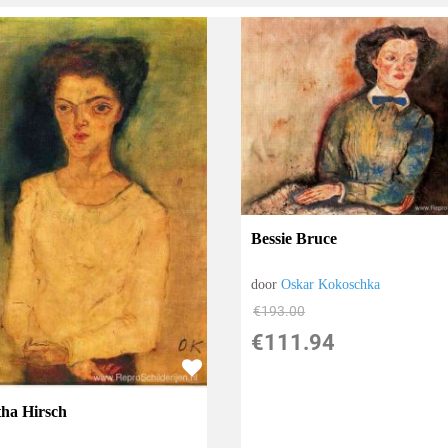
Bessie Bruce
door
Oskar Kokoschka
€
193.00
€
111.94
ha Hirsch