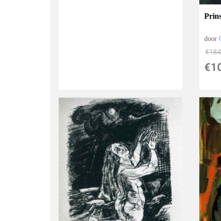
Prin
door
€
184
€
1