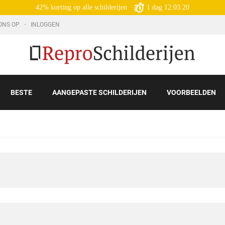
42% korting op alle schilderijen
1
dag
12:03:18
ONS OP
INLOGGEN
BESTE
AANGEPASTE SCHILDERIJEN
VOORBEELDEN