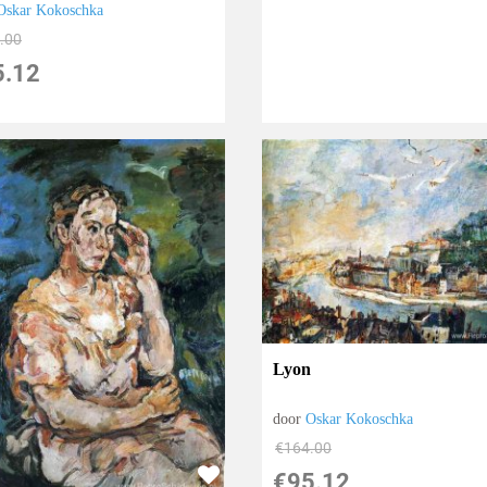
Oskar Kokoschka
.00
5.12
Lyon
door
Oskar Kokoschka
€
164.00
€
95.12