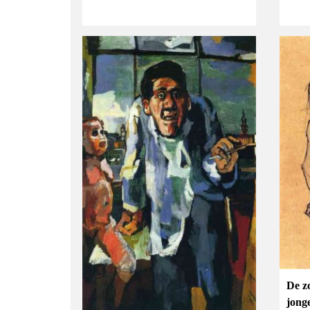
De z
jong