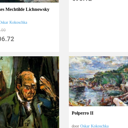
ses Mechtilde Lichnowsky
Oskar Kokoschka
.00
06.72
Polperro II
door
Oskar Kokoschka