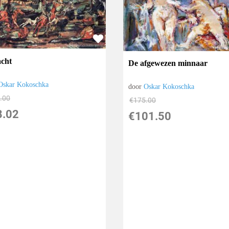
acht
De afgewezen minnaar
Oskar Kokoschka
door
Oskar Kokoschka
.00
€
175.00
8.02
€
101.50