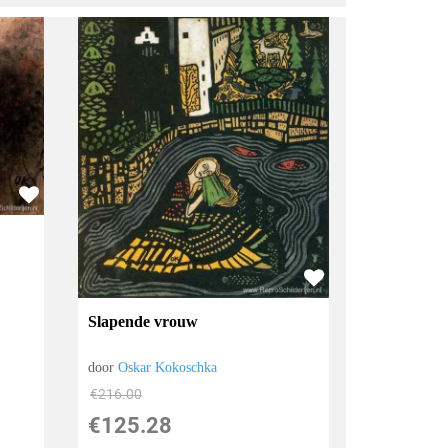
Slapende vrouw
door
Oskar Kokoschka
€
216.00
€
125.28