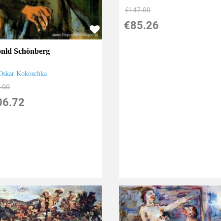
€
147.00
€
85.26
nld Schönberg
Oskar Kokoschka
.00
06.72