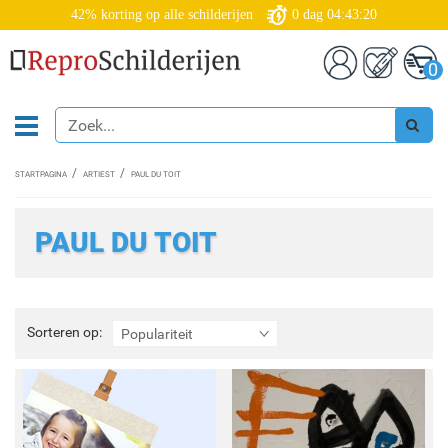
42% korting op alle schilderijen
0
dag
04:43:19
0
STARTPAGINA
ARTIEST
PAUL DU TOIT
PAUL DU TOIT
Sorteren
Sorteren op:
Populariteit
op: