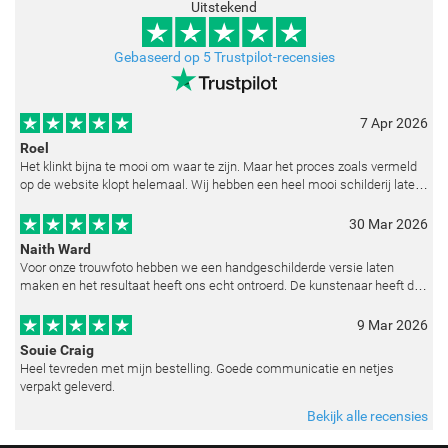
Uitstekend
Gebaseerd op 5 Trustpilot-recensies
7 Apr 2026
Roel
Het klinkt bijna te mooi om waar te zijn. Maar het proces zoals vermeld
op de website klopt helemaal. Wij hebben een heel mooi schilderij laten
reproduceren op basis van toegestuurde foto's. De communicatie i
30 Mar 2026
Naith Ward
Voor onze trouwfoto hebben we een handgeschilderde versie laten
maken en het resultaat heeft ons echt ontroerd. De kunstenaar heeft de
emoties perfect weten vast te leggen en zelfs kleine details zoals de lic
9 Mar 2026
Souie Craig
Heel tevreden met mijn bestelling. Goede communicatie en netjes
verpakt geleverd.
Bekijk alle recensies