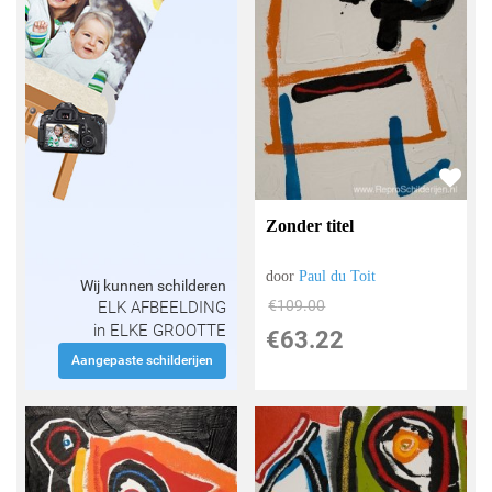
Zonder titel
door
Paul du Toit
Wij kunnen schilderen
€
109.00
ELK AFBEELDING
in ELKE GROOTTE
€
63.22
Aangepaste schilderijen