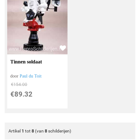
Tinnen soldaat
door
Paul du Toit
€
154.00
€
89.32
Artikel
1
tot
8
(van
8
schilderijen)