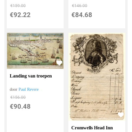
€
159.00
€
146.00
€
92.22
€
84.68
Landing van troepen
door
Paul Revere
€
156.00
€
90.48
Cromwells Head Inn