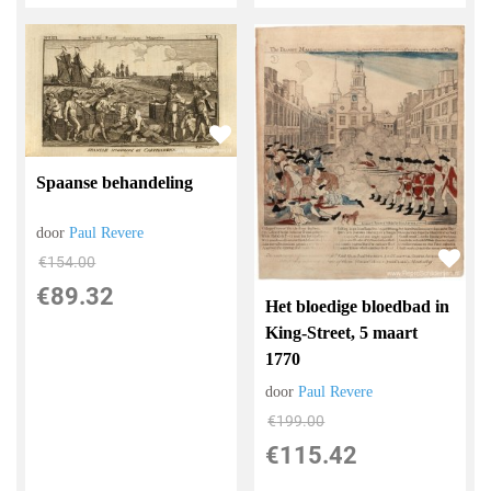
Spaanse behandeling
door
Paul Revere
€
154.00
€
89.32
Het bloedige bloedbad in
King-Street, 5 maart
1770
door
Paul Revere
€
199.00
€
115.42