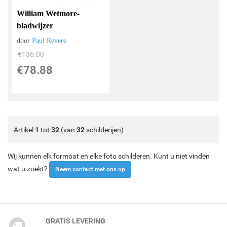
William Wetmore-
bladwijzer
door
Paul Revere
€
136.00
€
78.88
Artikel
1
tot
32
(van
32
schilderijen)
Wij kunnen elk formaat en elke foto schilderen. Kunt u niet vinden
wat u zoekt?
Neem contact met ons op
GRATIS LEVERING