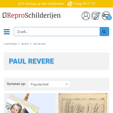
42% korting op alle schilderijen
0
dag
04:17:52
0
STARTPAGINA
ARTIEST
PAUL REVERE
PAUL REVERE
Sorteren
Sorteren op:
Populariteit
op: