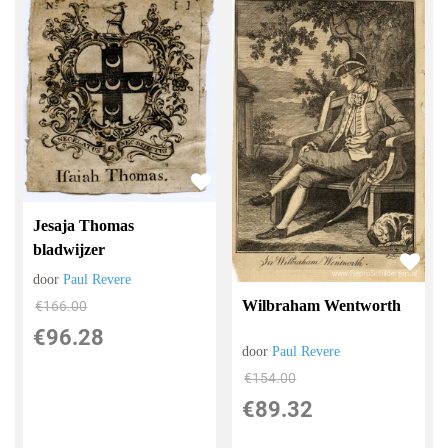
Jesaja Thomas
bladwijzer
door
Paul Revere
Wilbraham Wentworth
€
166.00
€
96.28
door
Paul Revere
€
154.00
€
89.32