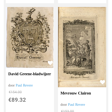
David Greene-bladwijzer
door
Paul Revere
€
154.00
Mevrouw Clairon
€
89.32
door
Paul Revere
€
153.00