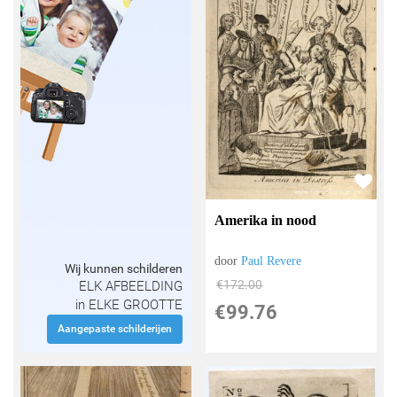
Amerika in nood
door
Paul Revere
Wij kunnen schilderen
€
172.00
ELK AFBEELDING
in ELKE GROOTTE
€
99.76
Aangepaste schilderijen