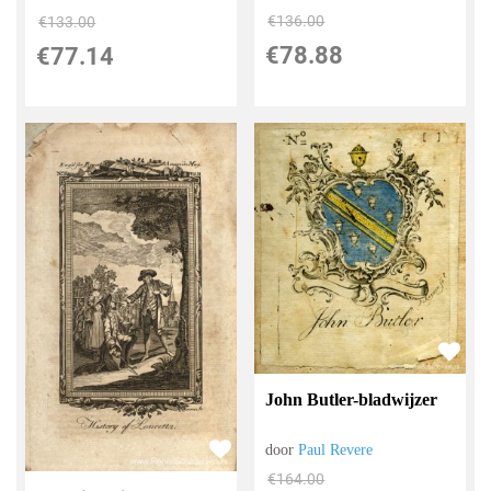
€
136.00
€
133.00
€
78.88
€
77.14
John Butler-bladwijzer
door
Paul Revere
€
164.00