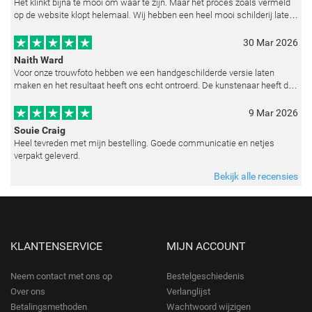
Het klinkt bijna te mooi om waar te zijn. Maar het proces zoals vermeld
op de website klopt helemaal. Wij hebben een heel mooi schilderij laten
reproduceren op basis van toegestuurde foto's. De communicatie i
30 Mar 2026
Naith Ward
Voor onze trouwfoto hebben we een handgeschilderde versie laten
maken en het resultaat heeft ons echt ontroerd. De kunstenaar heeft de
emoties perfect weten vast te leggen en zelfs kleine details zoals de lic
9 Mar 2026
Souie Craig
Heel tevreden met mijn bestelling. Goede communicatie en netjes
verpakt geleverd.
Bekijk alle recensies
KLANTENSERVICE
MIJN ACCOUNT
Neem contact met ons op
Bestelgeschiedenis
Over ons
Verlanglijst
Betalingsmethoden
Wachtwoord wijzigen