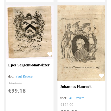
Epes Sargent-bladwijzer
door
Paul Revere
€
171.00
Johannes Hancock
€
99.18
door
Paul Revere
€
154.00