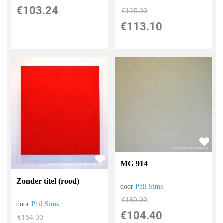
€
103.24
€
195.00
€
113.10
MG 914
Zonder titel (rood)
door
Phil Sims
€
180.00
door
Phil Sims
€
104.40
€
154.00