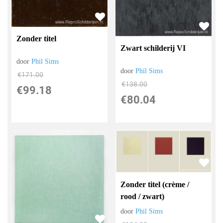
Zonder titel
Zwart schilderij VI
door
Phil Sims
door
Phil Sims
€
171.00
€
138.00
€
99.18
€
80.04
Zonder titel (crème /
rood / zwart)
door
Phil Sims