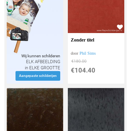
Zonder titel
door
Phil Sims
Wij kunnen schilderen
€
180.00
ELK AFBEELDING
in ELKE GROOTTE
€
104.40
Aangepaste schilderijen