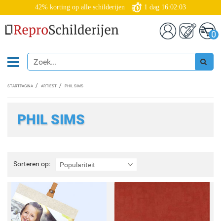
42% korting op alle schilderijen
1
dag
16:02:03
0
STARTPAGINA
ARTIEST
PHIL SIMS
PHIL SIMS
Sorteren
Sorteren op:
Populariteit
op: