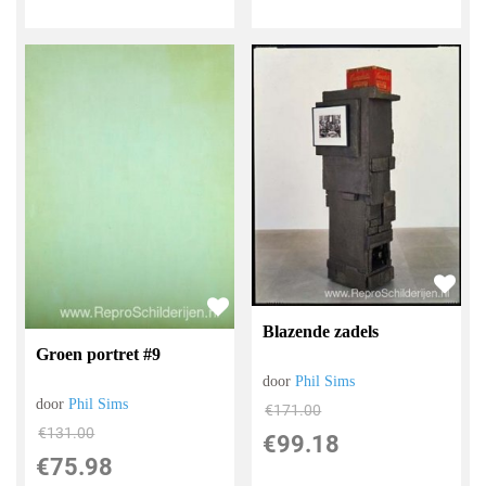
Blazende zadels
Groen portret #9
door
Phil Sims
door
Phil Sims
€
171.00
€
131.00
€
99.18
€
75.98