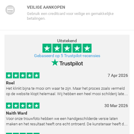
VEILIGE AANKOPEN
Gebruik een creditcard voor veilige en gemakkelijke
betalingen.
Uitstekend
Gebaseerd op 5 Trustpilot-recensies
7 Apr 2026
Roel
Het klinkt bijna te mooi om waar te zijn. Maar het proces zoals vermeld
op de website klopt helemaal. Wij hebben een heel mooi schilderij laten
reproduceren op basis van toegestuurde foto's. De communicatie i
30 Mar 2026
Naith Ward
Voor onze trouwfoto hebben we een handgeschilderde versie laten
maken en het resultaat heeft ons echt ontroerd. De kunstenaar heeft de
emoties perfect weten vast te leggen en zelfs kleine details zoals de lic