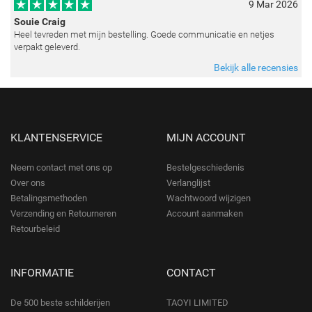
9 Mar 2026
Souie Craig
Heel tevreden met mijn bestelling. Goede communicatie en netjes
verpakt geleverd.
Bekijk alle recensies
KLANTENSERVICE
MIJN ACCOUNT
Neem contact met ons op
Bestelgeschiedenis
Over ons
Verlanglijst
Betalingsmethoden
Wachtwoord wijzigen
Verzending en Retourneren
Account aanmaken
Retourbeleid
INFORMATIE
CONTACT
De 500 beste schilderijen
TAOYI LIMITED