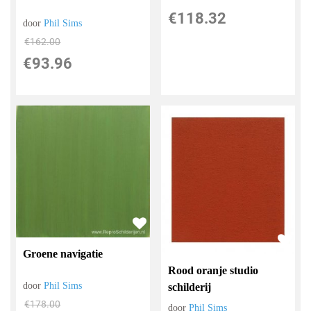
€
118.32
door
Phil Sims
€
162.00
€
93.96
Groene navigatie
Rood oranje studio
door
Phil Sims
schilderij
€
178.00
door
Phil Sims