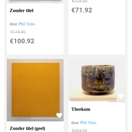
€
124.00
€
71.92
Zonder titel
door
Phil Sims
€
174.00
€
100.92
Theekom
door
Phil Sims
Zonder titel (geel)
€
204.00